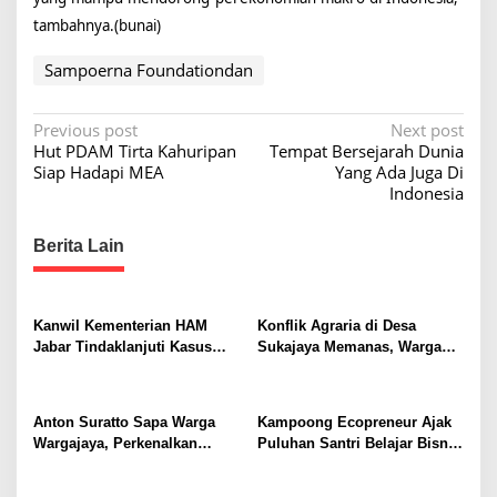
tambahnya.(bunai)
Sampoerna Foundationdan
P
Previous post
Next post
Hut PDAM Tirta Kahuripan
Tempat Bersejarah Dunia
o
Siap Hadapi MEA
Yang Ada Juga Di
s
Indonesia
t
Berita Lain
n
a
v
Kanwil Kementerian HAM
Konflik Agraria di Desa
i
Jabar Tindaklanjuti Kasus
Sukajaya Memanas, Warga
Sukajaya, Dorong
Desak Penggusuran
g
Penyelesaian Konflik
Dihentikan
a
Berkeadilan
Anton Suratto Sapa Warga
Kampoong Ecopreneur Ajak
t
Wargajaya, Perkenalkan
Puluhan Santri Belajar Bisnis
Solusi Digital untuk
Gratis
i
Pelayanan Publik