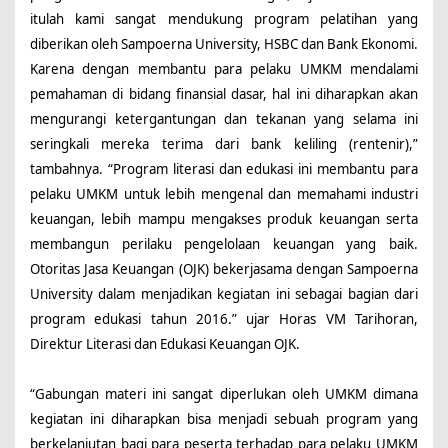
o
itulah kami sangat mendukung program pelatihan yang
g
diberikan oleh Sampoerna University, HSBC dan Bank Ekonomi.
o
Karena dengan membantu para pelaku UMKM mendalami
r
pemahaman di bidang finansial dasar, hal ini diharapkan akan
mengurangi ketergantungan dan tekanan yang selama ini
seringkali mereka terima dari bank keliling (rentenir),”
tambahnya. “Program literasi dan edukasi ini membantu para
pelaku UMKM untuk lebih mengenal dan memahami industri
keuangan, lebih mampu mengakses produk keuangan serta
membangun perilaku pengelolaan keuangan yang baik.
Otoritas Jasa Keuangan (OJK) bekerjasama dengan Sampoerna
University dalam menjadikan kegiatan ini sebagai bagian dari
program edukasi tahun 2016.” ujar Horas VM Tarihoran,
Direktur Literasi dan Edukasi Keuangan OJK.
“Gabungan materi ini sangat diperlukan oleh UMKM dimana
kegiatan ini diharapkan bisa menjadi sebuah program yang
berkelanjutan bagi para peserta terhadap para pelaku UMKM