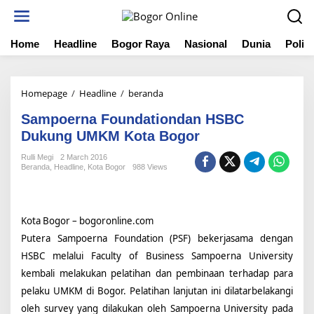
S
k
i
Home
Headline
Bogor Raya
Nasional
Dunia
Politi
p
t
o
c
Homepage
/
Headline
/
beranda
S
o
a
n
Sampoerna Foundationdan HSBC
m
t
p
Dukung UMKM Kota Bogor
e
o
n
Rulli Megi
2 March 2016
e
t
Beranda
,
Headline
,
Kota Bogor
988 Views
r
n
a
F
Kota Bogor –
bogoronline.com
o
Putera Sampoerna Foundation (PSF) bekerjasama dengan
u
n
HSBC melalui Faculty of Business Sampoerna University
d
kembali melakukan pelatihan dan pembinaan terhadap para
a
pelaku UMKM di Bogor. Pelatihan lanjutan ini dilatarbelakangi
t
i
oleh survey yang dilakukan oleh Sampoerna University pada