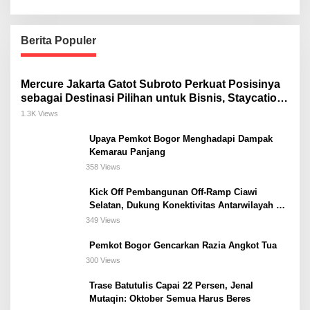
Berita Populer
Mercure Jakarta Gatot Subroto Perkuat Posisinya
sebagai Destinasi Pilihan untuk Bisnis, Staycation,
Meeting, dan Kuliner di Jakarta Selatan
1.3K Views
Upaya Pemkot Bogor Menghadapi Dampak
Kemarau Panjang
358 Views
Kick Off Pembangunan Off-Ramp Ciawi
Selatan, Dukung Konektivitas Antarwilayah di
Bogor Selatan
349 Views
Pemkot Bogor Gencarkan Razia Angkot Tua
300 Views
Trase Batutulis Capai 22 Persen, Jenal
Mutaqin: Oktober Semua Harus Beres