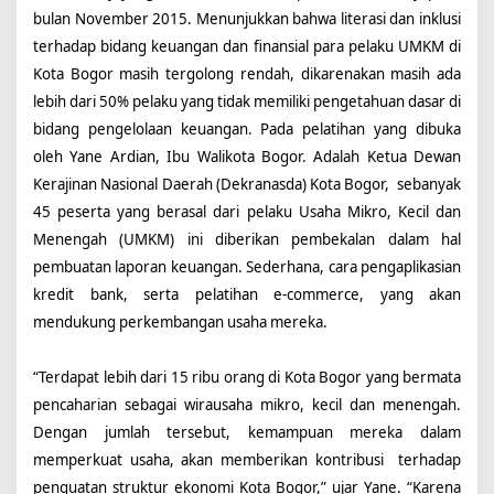
o
bulan November 2015. Menunjukkan bahwa literasi dan inklusi
n
terhadap bidang keuangan dan finansial para pelaku UMKM di
d
a
Kota Bogor masih tergolong rendah, dikarenakan masih ada
n
lebih dari 50% pelaku yang tidak memiliki pengetahuan dasar di
H
bidang pengelolaan keuangan. Pada pelatihan yang dibuka
S
B
oleh Yane Ardian, Ibu Walikota Bogor. Adalah Ketua Dewan
C
Kerajinan Nasional Daerah (Dekranasda) Kota Bogor, sebanyak
D
45 peserta yang berasal dari pelaku Usaha Mikro, Kecil dan
u
Menengah (UMKM) ini diberikan pembekalan dalam hal
k
u
pembuatan laporan keuangan. Sederhana, cara pengaplikasian
n
kredit bank, serta pelatihan e-commerce, yang akan
g
mendukung perkembangan usaha mereka.
U
M
K
“Terdapat lebih dari 15 ribu orang di Kota Bogor yang bermata
M
pencaharian sebagai wirausaha mikro, kecil dan menengah.
K
o
Dengan jumlah tersebut, kemampuan mereka dalam
t
memperkuat usaha, akan memberikan kontribusi terhadap
a
penguatan struktur ekonomi Kota Bogor,” ujar Yane. “Karena
B