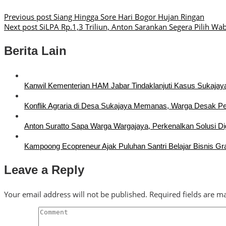
Previous post
Siang Hingga Sore Hari Bogor Hujan Ringan
Next post
SiLPA Rp.1,3 Triliun, Anton Sarankan Segera Pilih Wa
Berita Lain
Kanwil Kementerian HAM Jabar Tindaklanjuti Kasus Sukajaya
Konflik Agraria di Desa Sukajaya Memanas, Warga Desak P
Anton Suratto Sapa Warga Wargajaya, Perkenalkan Solusi Dig
Kampoong Ecopreneur Ajak Puluhan Santri Belajar Bisnis Gra
Leave a Reply
Your email address will not be published.
Required fields are 