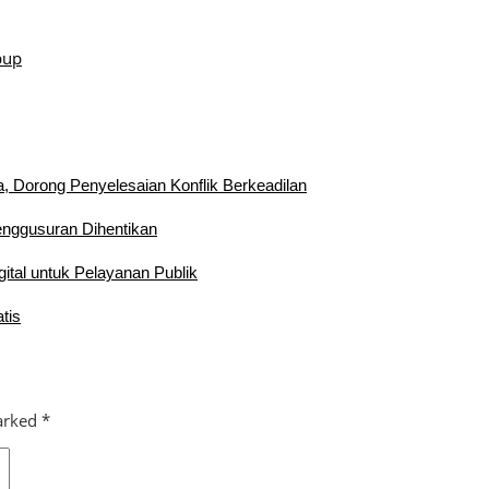
bup
, Dorong Penyelesaian Konflik Berkeadilan
enggusuran Dihentikan
ital untuk Pelayanan Publik
tis
marked
*