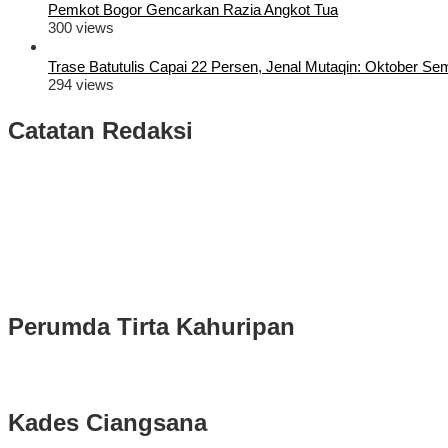
Pemkot Bogor Gencarkan Razia Angkot Tua
300 views
Trase Batutulis Capai 22 Persen, Jenal Mutaqin: Oktober S
294 views
Catatan Redaksi
Puluhan Ribu Masyarakat Bumi Tegar Beriman, Sambut Sukacita K
Rudy Susmanto dan Ade Ruhandi Resmi Dilantik Presiden Prabowo 
Longsor di Sukajaya, Logistik Hasil Pemungutan Suara Pilkada Se
Perumda Tirta Kahuripan
Kades Ciangsana