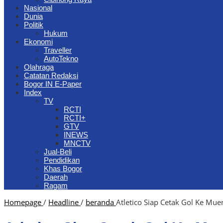
Nasional
Dunia
Politik
Hukum
Ekonomi
Traveller
AutoTekno
Olahraga
Catatan Redaksi
Bogor IN E-Paper
Index
TV
RCTI
RCTI+
GTV
INEWS
MNCTV
Jual-Beli
Pendidikan
Khas Bogor
Daerah
Ragam
Homepage
/
Headline
/
beranda
Atletico Siap Cetak Gol Ke Mu