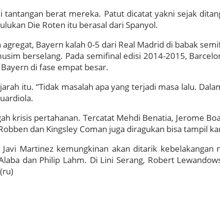
tantangan berat mereka. Patut dicatat yakni sejak ditan
lukan Die Roten itu berasal dari Spanyol.
agregat, Bayern kalah 0-5 dari Real Madrid di babak semif
im berselang. Pada semifinal edisi 2014-2015, Barcelo
 Bayern di fase empat besar.
rah itu. “Tidak masalah apa yang terjadi masa lalu. Da
uardiola.
ah krisis pertahanan. Tercatat Mehdi Benatia, Jerome Bo
n Robben dan Kingsley Coman juga diragukan bisa tampil 
Javi Martinez kemungkinan akan ditarik kebelakangan
aba dan Philip Lahm. Di Lini Serang, Robert Lewandowski
(ru)