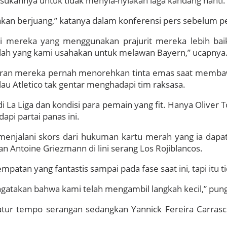
sukannya untuk tidak menyia-nyiakan laga kandang nanti.
akan berjuang,” katanya dalam konferensi pers sebelum p
i mereka yang menggunakan prajurit mereka lebih bai
tulah yang kami usahakan untuk melawan Bayern,” ucapnya
lantaran mereka pernah menorehkan tinta emas saat memba
lau Atletico tak gentar menghadapi tim raksasa.
 La Liga dan kondisi para pemain yang fit. Hanya Oliver 
pi partai panas ini.
 menjalani skors dari hukuman kartu merah yang ia dapa
Antoine Griezmann di lini serang Los Rojiblancos.
patan yang fantastis sampai pada fase saat ini, tapi itu t
takan bahwa kami telah mengambil langkah kecil,” pun
gatur tempo serangan sedangkan Yannick Fereira Carrasc