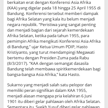
berkaitan erat dengan Konferensi Asia Afrika
i
(KAA) yang digelar pada 18 hingga 25 April 1955 di
A
Bandung. Konferensi tersebut memberi dampak
f
r
bagi Afrika Selatan yang kala itu belum menjadi
i
negara republik. “Peristiwa yang sangat penting
k
dan menjadi bagian dari sejarah kemerdekaan
a
Afrika Selatan, ketika pada tahun 1955, para
S
pemimpin Afrika mengikuti Konferensi Asia Afrika
e
l
di Bandung,” ujar Ketua Umum PDIP, Hasto
a
Kristiyanto, yang turut mendampingi Megawati
t
bertemu dengan Presiden Zuma pada Rabu
a
(8/3/2017). “KAA dengan semangat dasasila
n
Bandung telah membawa spiritkemerdekaan bagi
bangsa-bangsa Asia Afrika,” kata Hasto.
Sukarno yang menjadi salah satu pelopor dan
memiliki peran signifikan dalam KAA 1955,
menjadi alasan mengapa pria kelahiran 6 Juni
1901 itu diberi gelar pahlawan oleh Afrika Selatan.
Sementara itu, Syekh Yusuf diberi gelar pahlawan