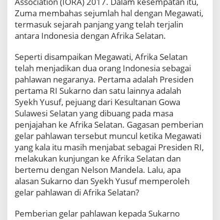
Association (IORA) 2017. Dalam kesempatan itu,
k
Zuma membahas sejumlah hal dengan Megawati,
S
u
termasuk sejarah panjang yang telah terjalin
k
antara Indonesia dengan Afrika Selatan.
a
r
Seperti disampaikan Megawati, Afrika Selatan
n
telah menjadikan dua orang Indonesia sebagai
o
pahlawan negaranya. Pertama adalah Presiden
D
a
pertama RI Sukarno dan satu lainnya adalah
n
Syekh Yusuf, pejuang dari Kesultanan Gowa
S
Sulawesi Selatan yang dibuang pada masa
y
penjajahan ke Afrika Selatan. Gagasan pemberian
e
gelar pahlawan tersebut muncul ketika Megawati
k
h
yang kala itu masih menjabat sebagai Presiden RI,
Y
melakukan kunjungan ke Afrika Selatan dan
u
bertemu dengan Nelson Mandela. Lalu, apa
s
alasan Sukarno dan Syekh Yusuf memperoleh
u
f
gelar pahlawan di Afrika Selatan?
D
a
Pemberian gelar pahlawan kepada Sukarno
r