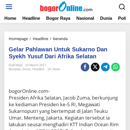
S
k
i
Home
Headline
Bogor Raya
Nasional
Dunia
Politi
p
t
o
c
Homepage
/
Headline
/
beranda
G
o
e
n
Gelar Pahlawan Untuk Sukarno Dan
l
t
a
Syekh Yusuf Dari Afrika Selatan
e
r
n
Rulli Megi
10 March 2017
P
t
Beranda
,
Dunia
,
Headline
1K Views
a
h
l
a
bogorOnline.com-
w
Presiden Afrika Selatan, Jacob Zuma, berkunjung
a
ke kediaman Presiden ke-5 RI, Megawati
n
Sukarnoputri yang bertempat di Jalan Teuku
U
n
Umar, Menteng, Jakarta. Kegiatan tersebut ia
t
lakukan seusai menghadiri KTT Indian Ocean Rim
u