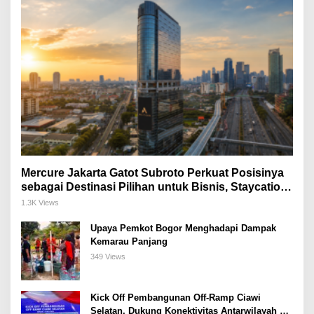
Mercure Jakarta Gatot Subroto Perkuat Posisinya
sebagai Destinasi Pilihan untuk Bisnis, Staycation,
Meeting, dan Kuliner di Jakarta Selatan
1.3K Views
Upaya Pemkot Bogor Menghadapi Dampak
Kemarau Panjang
349 Views
Kick Off Pembangunan Off-Ramp Ciawi
Selatan, Dukung Konektivitas Antarwilayah di