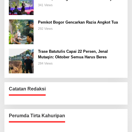
Bogor Selatan
341 Views
Pemkot Bogor Gencarkan Razia Angkot Tua
292 Views
Trase Batutulis Capai 22 Persen, Jenal
Mutaqin: Oktober Semua Harus Beres
284 Views
Catatan Redaksi
Perumda Tirta Kahuripan