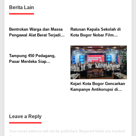
s
t
Berita Lain
n
a
Bentrokan Warga dan Massa
Ratusan Kepala Sekolah di
v
Pengawal Alat Berat Terjadi di
Kota Bogor Nobar Film
i
Sukajaya, Belasan Orang
“Pramuka”, Dorong
Terluka
Penguatan Pendidikan
g
Karakter
Tampung 450 Pedagang,
a
Pasar Merdeka Siap
t
Beroperasi
i
o
Kejari Kota Bogor Gencarkan
Kampanye Antikorupsi di
n
Perumda Tirta Pakuan, Fokus
Cegah Penyimpangan
Anggaran
Leave a Reply
Your email address will not be published.
Required fields are marked