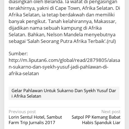
diasingkan oleh Belanda. Ia wafat di pengasingan
terakhirnya, yakni di Cape Town, Afrika Selatan. Di
Afrika Selatan, ia tetap berdakwah dan memiliki
banyak pengikut. Tanah kelahirannya, Makassar,
dijadikan nama sebuah kampung di Afrika
Selatan. Bahkan, Nelson Mandela menyebutnya
sebagai ‘Salah Seorang Putra Afrika Terbaik’.(rul)
Sumber:
http://m.liputan6.com/global/read/2879805/alasa
n-sukarno-dan-syekh-yusuf-jadi-pahlawan-di-
afrika-selatan
Gelar Pahlawan Untuk Sukarno Dan Syekh Yusuf Dar
i Afrika Selatan
P
Previous post
Next post
Lorin Sentul Hotel, Sambut
Satpol PP Kemang Babat
o
Farm Trip Jurnalis 2017
Habis Spanduk Liar