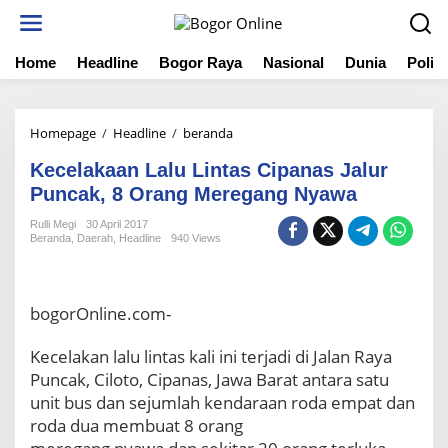
S
k
i
Home
Headline
Bogor Raya
Nasional
Dunia
Politi
p
t
o
c
Homepage
/
Headline
/
beranda
K
o
e
n
Kecelakaan Lalu Lintas Cipanas Jalur
c
t
e
Puncak, 8 Orang Meregang Nyawa
e
l
n
Rulli Megi
30 April 2017
a
t
Beranda
,
Daerah
,
Headline
940 Views
k
a
a
n
bogorOnline.com-
L
a
Kecelakan lalu lintas kali ini terjadi di Jalan Raya
l
Puncak, Ciloto, Cipanas, Jawa Barat antara satu
u
L
unit bus dan sejumlah kendaraan roda empat dan
i
roda dua membuat 8 orang
n