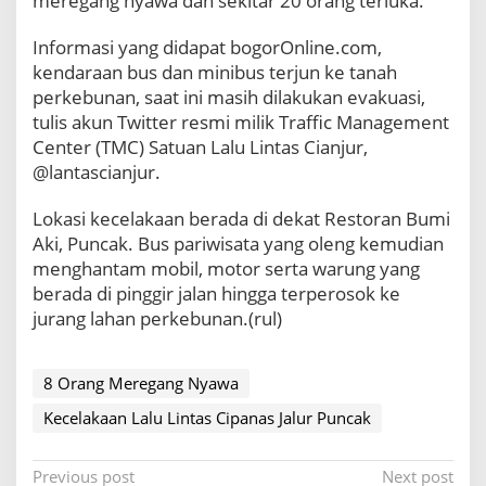
meregang nyawa dan sekitar 20 orang terluka.
t
a
Informasi yang didapat bogorOnline.com,
s
kendaraan bus dan minibus terjun ke tanah
C
i
perkebunan, saat ini masih dilakukan evakuasi,
p
tulis akun Twitter resmi milik Traffic Management
a
Center (TMC) Satuan Lalu Lintas Cianjur,
n
@lantascianjur.
a
s
J
Lokasi kecelakaan berada di dekat Restoran Bumi
a
Aki, Puncak. Bus pariwisata yang oleng kemudian
l
menghantam mobil, motor serta warung yang
u
berada di pinggir jalan hingga terperosok ke
r
jurang lahan perkebunan.(rul)
P
u
n
c
8 Orang Meregang Nyawa
a
Kecelakaan Lalu Lintas Cipanas Jalur Puncak
k
,
8
P
Previous post
Next post
O