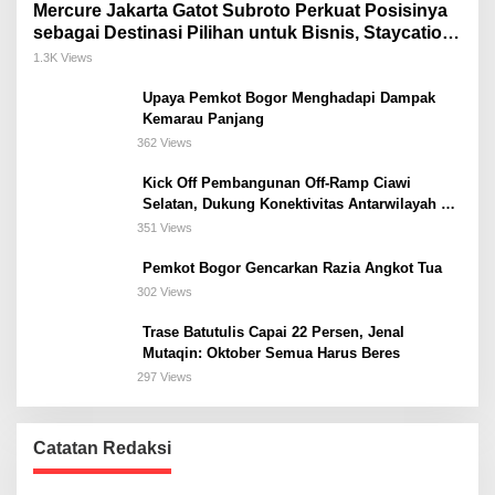
Mercure Jakarta Gatot Subroto Perkuat Posisinya
sebagai Destinasi Pilihan untuk Bisnis, Staycation,
Meeting, dan Kuliner di Jakarta Selatan
1.3K Views
Upaya Pemkot Bogor Menghadapi Dampak
Kemarau Panjang
362 Views
Kick Off Pembangunan Off-Ramp Ciawi
Selatan, Dukung Konektivitas Antarwilayah di
Bogor Selatan
351 Views
Pemkot Bogor Gencarkan Razia Angkot Tua
302 Views
Trase Batutulis Capai 22 Persen, Jenal
Mutaqin: Oktober Semua Harus Beres
297 Views
Catatan Redaksi