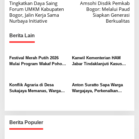
Tingkatkan Daya Saing
Amsohi Disdik Pemkab
r
o
Forum UMKM Kabupaten
Bogor: Melalui Paud
a
s
Bogor, Jalin Kerja Sama
Siapkan Generasi
n
Nurbaya Initiative
Berkualitas
g
t
M
n
e
Berita Lain
a
r
e
v
g
i
a
Festival Merah Putih 2026
Kanwil Kementerian HAM
n
Mulai Program Wakaf Pohon
Jabar Tindaklanjuti Kasus
g
g
Alpukat untuk Rumah Ibadah
Sukajaya, Dorong
a
N
Penyelesaian Konflik
y
Berkeadilan
t
Konflik Agraria di Desa
Anton Suratto Sapa Warga
a
Sukajaya Memanas, Warga
Wargajaya, Perkenalkan
i
w
Desak Penggusuran
Solusi Digital untuk
a
o
Dihentikan
Pelayanan Publik
n
Berita Populer