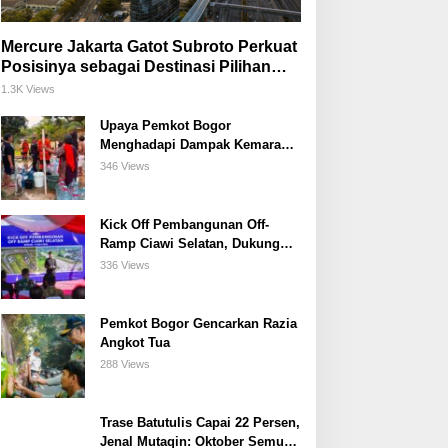
Mercure Jakarta Gatot Subroto Perkuat
Posisinya sebagai Destinasi Pilihan
untuk Bisnis, Staycation, Meeting, dan
1.3K Views
Kuliner di Jakarta Selatan
Upaya Pemkot Bogor
Menghadapi Dampak Kemarau
Panjang
346 Views
Kick Off Pembangunan Off-
Ramp Ciawi Selatan, Dukung
Konektivitas Antarwilayah di
336 Views
Bogor Selatan
Pemkot Bogor Gencarkan Razia
Angkot Tua
288 Views
Trase Batutulis Capai 22 Persen,
Jenal Mutaqin: Oktober Semua