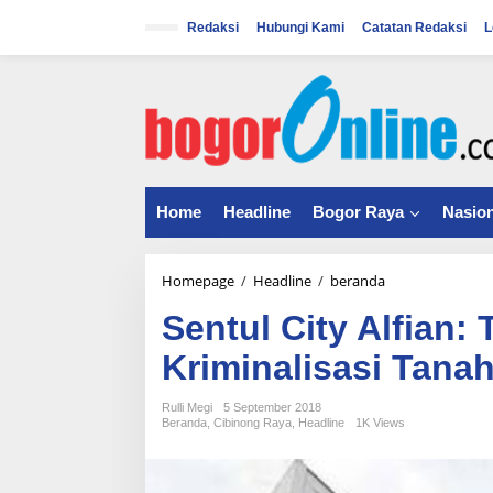
S
k
Redaksi
Hubungi Kami
Catatan Redaksi
L
i
p
t
o
c
o
n
t
Home
Headline
Bogor Raya
Nasion
e
n
t
Homepage
/
Headline
/
beranda
S
e
Sentul City Alfian: 
n
t
Kriminalisasi Tana
u
l
C
Rulli Megi
5 September 2018
Beranda
,
Cibinong Raya
,
Headline
1K Views
i
t
y
A