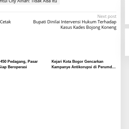
ntul City Alfian: Tidak Ada Itu
Next post
Cetak
Bupati Dinilai Intervensi Hukum Terhadap
Kasus Kades Bojong Koneng
450 Pedagang, Pasar
Kejari Kota Bogor Gencarkan
iap Beroperasi
Kampanye Antikorupsi di Perumda
Tirta Pakuan, Fokus Cegah
Penyimpangan Anggaran