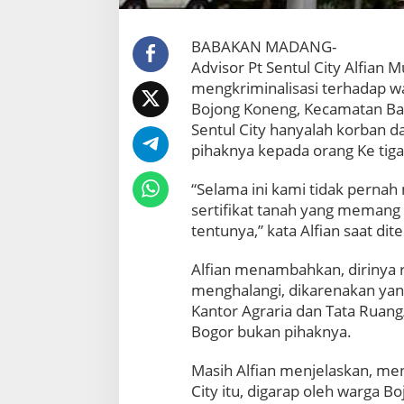
n
a
l
BABAKAN MADANG-
i
Advisor Pt Sentul City Alfian 
s
mengkriminalisasi terhadap w
a
Bojong Koneng, Kecamatan Ba
s
i
Sentul City hanyalah korban d
T
pihaknya kepada orang Ke tiga
a
n
“Selama ini kami tidak perna
a
sertifikat tanah yang memang 
h
W
tentunya,” kata Alfian saat di
a
r
Alfian menambahkan, dirinya r
g
menghalangi, dikarenakan yan
a
Kantor Agraria dan Tata Ruan
Bogor bukan pihaknya.
Masih Alfian menjelaskan, menu
City itu, digarap oleh warga B