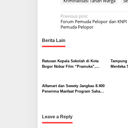
Kriminalisasi Tanah Warga
Se
P
Previous post
Forum Pemuda Pelopor dan KNPI 
o
Pemuda Pelopor
s
t
Berita Lain
n
a
Ratusan Kepala Sekolah di Kota
Tampung 
v
Bogor Nobar Film “Pramuka”,
Merdeka S
i
Dorong Penguatan Pendidikan
Karakter
g
Alfamart dan Sweety Jangkau 8.400
a
Penerima Manfaat Program Sahabat
t
Posyandu
i
o
Leave a Reply
n