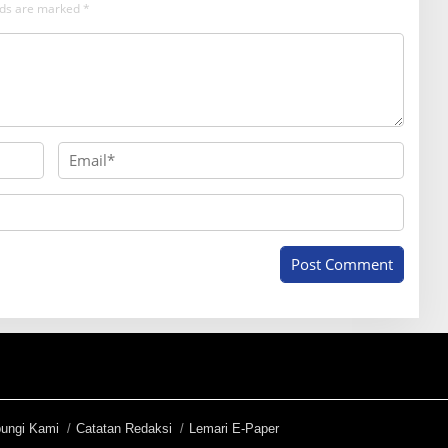
elds are marked
*
ungi Kami
Catatan Redaksi
Lemari E-Paper