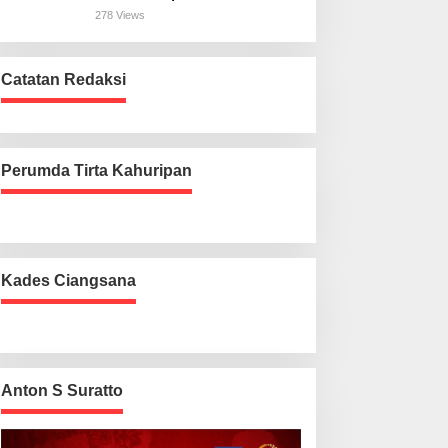
Harus Beres
278 Views
Catatan Redaksi
Perumda Tirta Kahuripan
Kades Ciangsana
Anton S Suratto