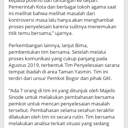
kepada potensi dan tantangan ke depan.
i
Pemerintah Kota dan berbagai tokoh agama saat
Y
ini melihat bahwa melihat masalah dari
a
kontroversi masa lalu hanya akan menghambat
s
proses penyelesain karena sulitnya menemukan
m
i
titik temu bersama,” ujarnya.
n
Perkembangan lainnya, lanjut Bima,
pembentukan tim bersama. Setelah melalui
proses komunikasi yang cukup panjang pada
Agustus 2019, terbentuk Tim Penyelesaian sarana
tempat ibadah di area Taman Yasmin. Tim ini
terdiri dari unsur Pemkot Bogor dan pihak GKI.
“Ada 7 orang di tim ini yang ditunjuk oleh Majelis
Sinode untuk melakukan pembahasan bersama
pemkot untuk mencari penyelesaian masalah
tersebut. Pembahasan selama setahun terakhir
dilakukan oleh tim ini secara rutin. Tim bersama
melakukan analisa terkait situasi yang sedang