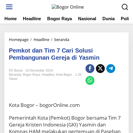
S
k
i
Home
Headline
Bogor Raya
Nasional
Dunia
Politi
p
t
o
c
Homepage
/
Headline
/
beranda
P
o
e
n
Pemkot dan Tim 7 Cari Solusi
m
t
k
Pembangunan Gereja di Yasmin
e
o
n
t
t
RZ Bunai
19 December 2019
d
Beranda
,
Bogor Raya
,
Headline
,
Kota Bogor
1.2K
a
Views
n
T
i
m
Kota Bogor – bogorOnline.com
7
C
Pemerintah Kota (Pemkot) Bogor bersama Tim 7
a
Gereja Kristen Indonesia (GKI) Yasmin dan
r
i
Komnas HAM melakukan pertemuan di Paseban