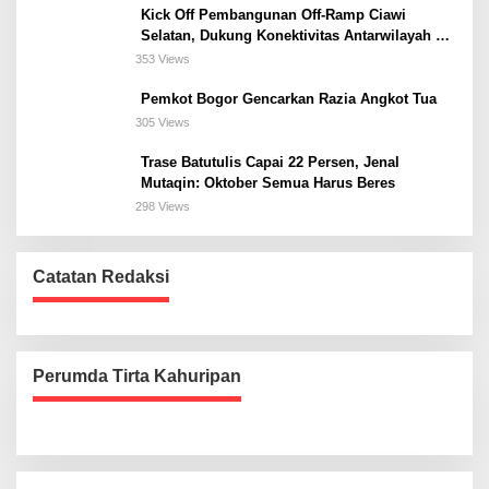
Kick Off Pembangunan Off-Ramp Ciawi
Selatan, Dukung Konektivitas Antarwilayah di
Bogor Selatan
353 Views
Pemkot Bogor Gencarkan Razia Angkot Tua
305 Views
Trase Batutulis Capai 22 Persen, Jenal
Mutaqin: Oktober Semua Harus Beres
298 Views
Catatan Redaksi
Perumda Tirta Kahuripan