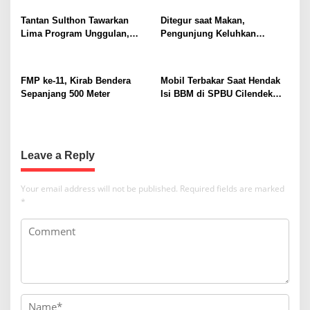
v
i
Tantan Sulthon Tawarkan
Ditegur saat Makan,
Lima Program Unggulan,
Pengunjung Keluhkan
g
Siap Bawa PWI Jawa Barat
Pengelolaan Pujasera Pasar
a
Lebih Adaptif dan Sejahtera
Jambu Dua
t
FMP ke-11, Kirab Bendera
Mobil Terbakar Saat Hendak
Sepanjang 500 Meter
Isi BBM di SPBU Cilendek
i
Bogor
o
n
Leave a Reply
Your email address will not be published.
Required fields are marked
*