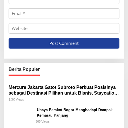
Berita Populer
Mercure Jakarta Gatot Subroto Perkuat Posisinya
sebagai Destinasi Pilihan untuk Bisnis, Staycation,
Meeting, dan Kuliner di Jakarta Selatan
1.3K Views
Upaya Pemkot Bogor Menghadapi Dampak
Kemarau Panjang
365 Views