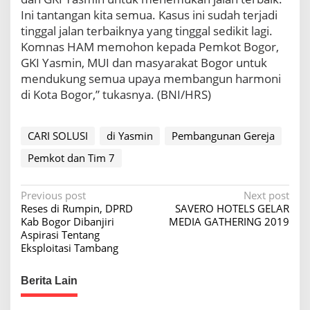
Ini tantangan kita semua. Kasus ini sudah terjadi
tinggal jalan terbaiknya yang tinggal sedikit lagi.
Komnas HAM memohon kepada Pemkot Bogor,
GKI Yasmin, MUI dan masyarakat Bogor untuk
mendukung semua upaya membangun harmoni
di Kota Bogor,” tukasnya. (BNI/HRS)
CARI SOLUSI
di Yasmin
Pembangunan Gereja
Pemkot dan Tim 7
P
Previous post
Next post
Reses di Rumpin, DPRD
SAVERO HOTELS GELAR
o
Kab Bogor Dibanjiri
MEDIA GATHERING 2019
s
Aspirasi Tentang
Eksploitasi Tambang
t
n
Berita Lain
a