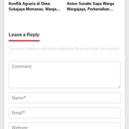
Konflik Agraria di Desa
Anton Suratto Sapa Warga
Sukajaya Memanas, Warga
Wargajaya, Perkenalkan
Desak Penggusuran
Solusi Digital untuk
Dihentikan
Pelayanan Publik
Leave a Reply
Your email address will not be published.
Required fields are marked
*