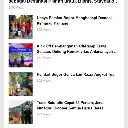
sebagai Destinasi Pilihan untuk Bisnis, Staycation,
Meeting, dan Kuliner di Jakarta Selatan
1.3K Views
Upaya Pemkot Bogor Menghadapi Dampak
Kemarau Panjang
362 Views
Kick Off Pembangunan Off-Ramp Ciawi
Selatan, Dukung Konektivitas Antarwilayah di
Bogor Selatan
351 Views
Pemkot Bogor Gencarkan Razia Angkot Tua
302 Views
Trase Batutulis Capai 22 Persen, Jenal
Mutaqin: Oktober Semua Harus Beres
297 Views