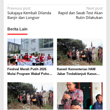
P
Previous post
Next post
Sukajaya Kembali Dilanda
Rapid dan Swab Test Akan
o
Banjir dan Longsor
Rutin Dilakukan
s
t
Berita Lain
n
a
v
i
g
Festival Merah Putih 2026
Kanwil Kementerian HAM
a
Mulai Program Wakaf Pohon
Jabar Tindaklanjuti Kasus
t
Alpukat untuk Rumah Ibadah
Sukajaya, Dorong
i
Penyelesaian Konflik
Berkeadilan
o
n