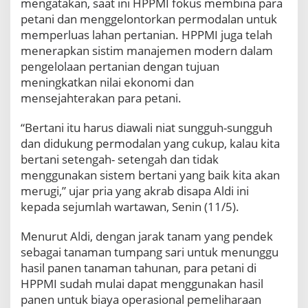
mengatakan, saat ini HPPMI fokus membina para
n
petani dan menggelontorkan permodalan untuk
L
memperluas lahan pertanian. HPPMI juga telah
a
menerapkan sistim manajemen modern dalam
h
a
pengelolaan pertanian dengan tujuan
n
meningkatkan nilai ekonomi dan
P
mensejahterakan para petani.
e
r
“Bertani itu harus diawali niat sungguh-sungguh
t
dan didukung permodalan yang cukup, kalau kita
a
n
bertani setengah- setengah dan tidak
i
menggunakan sistem bertani yang baik kita akan
a
merugi,” ujar pria yang akrab disapa Aldi ini
n
kepada sejumlah wartawan, Senin (11/5).
Menurut Aldi, dengan jarak tanam yang pendek
sebagai tanaman tumpang sari untuk menunggu
hasil panen tanaman tahunan, para petani di
HPPMI sudah mulai dapat menggunakan hasil
panen untuk biaya operasional pemeliharaan