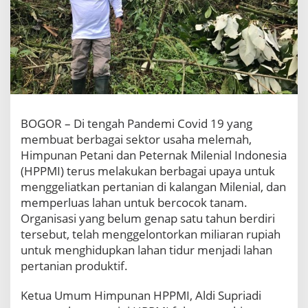
v
i
d
1
9
H
P
P
M
BOGOR – Di tengah Pandemi Covid 19 yang
I
T
membuat berbagai sektor usaha melemah,
e
Himpunan Petani dan Peternak Milenial Indonesia
r
(HPPMI) terus melakukan berbagai upaya untuk
u
menggeliatkan pertanian di kalangan Milenial, dan
s
memperluas lahan untuk bercocok tanam.
K
e
Organisasi yang belum genap satu tahun berdiri
m
tersebut, telah menggelontorkan miliaran rupiah
b
untuk menghidupkan lahan tidur menjadi lahan
a
pertanian produktif.
n
g
k
Ketua Umum Himpunan HPPMI, Aldi Supriadi
a