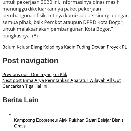
untuk pekerjaan 2020 ini. Informasinya dinas masih
menunggu dikeluarkannya paket pekerjaan
pembangunan fisik. Intinya kami siap bersinergi dengan
semua pihak, baik Pemkot ataupun DPRD Kota Bogor,
untuk melaksanakan pembangunan Kota Bogor,”
pungkasnya. (*)
Belum Keluar
Biang Keladinya
Kadin Tuding Dewan
Proyek PL
Post navigation
Previous post
Dunia yang di Klik
Next post
Bima Arya Perintahkan Aparatur Wilayah All Out
Gencarkan Tiga Hal Ini
Berita Lain
Kampoong Ecopreneur Ajak Puluhan Santri Belajar Bisnis
Gratis