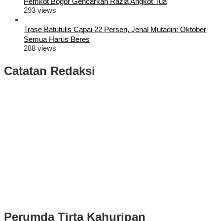
Pemkot Bogor Gencarkan Razia Angkot Tua
293 views
Trase Batutulis Capai 22 Persen, Jenal Mutaqin: Oktober
Semua Harus Beres
288 views
Catatan Redaksi
Puluhan Ribu Masyarakat Bumi Tegar Beriman, Sambut Sukacita
Kedatangan Bupati Rudy Susmanto dan Wakil Bupati Bogor Ade
Ruhandi
Rudy Susmanto dan Ade Ruhandi Resmi Dilantik Presiden
Prabowo Sebagai Bupati Bogor dan Wakil Bupati Bogor Periode
2025-2030
Longsor di Sukajaya, Logistik Hasil Pemungutan Suara Pilkada
Serentak 2024 di Kabupaten Bogor Belum Bisa di Angkut ke PPS
Perumda Tirta Kahuripan