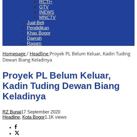
RCTI+
GTV
INEWS
MNCTV
Jual-Beli
Pendidikan
Khas Bogor
Daerah
Ragam
Homepage
/
Headline
Proyek PL Belum Keluar, Kadin Tuding
Dewan Biang Keladinya
Proyek PL Belum Keluar,
Kadin Tuding Dewan Biang
Keladinya
RZ Bunai
17 September 2020
Headline
,
Kota Bogor
1.1K views