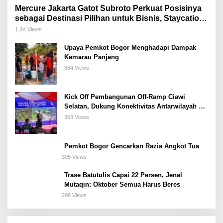
Mercure Jakarta Gatot Subroto Perkuat Posisinya
sebagai Destinasi Pilihan untuk Bisnis, Staycation,
Meeting, dan Kuliner di Jakarta Selatan
1.3K Views
Upaya Pemkot Bogor Menghadapi Dampak
Kemarau Panjang
364 Views
Kick Off Pembangunan Off-Ramp Ciawi
Selatan, Dukung Konektivitas Antarwilayah di
Bogor Selatan
353 Views
Pemkot Bogor Gencarkan Razia Angkot Tua
305 Views
Trase Batutulis Capai 22 Persen, Jenal
Mutaqin: Oktober Semua Harus Beres
298 Views