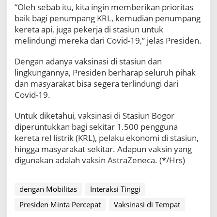
i
“Oleh sebab itu, kita ingin memberikan prioritas
T
baik bagi penumpang KRL, kemudian penumpang
i
kereta api, juga pekerja di stasiun untuk
n
melindungi mereka dari Covid-19,” jelas Presiden.
g
g
i
Dengan adanya vaksinasi di stasiun dan
lingkungannya, Presiden berharap seluruh pihak
dan masyarakat bisa segera terlindungi dari
Covid-19.
Untuk diketahui, vaksinasi di Stasiun Bogor
diperuntukkan bagi sekitar 1.500 pengguna
kereta rel listrik (KRL), pelaku ekonomi di stasiun,
hingga masyarakat sekitar. Adapun vaksin yang
digunakan adalah vaksin AstraZeneca. (*/Hrs)
dengan Mobilitas
Interaksi Tinggi
Presiden Minta Percepat
Vaksinasi di Tempat