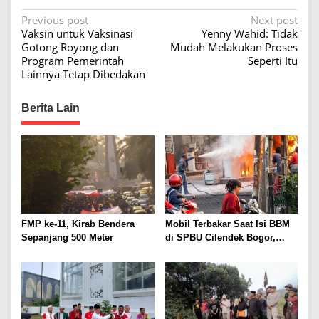
P
Previous post
Next post
Vaksin untuk Vaksinasi
Yenny Wahid: Tidak
o
Gotong Royong dan
Mudah Melakukan Proses
s
Program Pemerintah
Seperti Itu
Lainnya Tetap Dibedakan
t
n
Berita Lain
a
v
i
g
a
t
FMP ke-11, Kirab Bendera
Mobil Terbakar Saat Isi BBM
i
Sepanjang 500 Meter
di SPBU Cilendek Bogor,
Pemilik Alami Luka Bakar
o
n