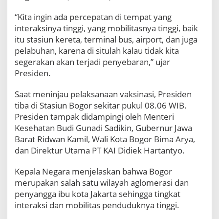
g
“Kita ingin ada percepatan di tempat yang
a
n
interaksinya tinggi, yang mobilitasnya tinggi, baik
M
itu stasiun kereta, terminal bus, airport, dan juga
o
pelabuhan, karena di situlah kalau tidak kita
b
segerakan akan terjadi penyebaran,” ujar
i
Presiden.
l
i
t
Saat meninjau pelaksanaan vaksinasi, Presiden
a
tiba di Stasiun Bogor sekitar pukul 08.06 WIB.
s
Presiden tampak didampingi oleh Menteri
d
Kesehatan Budi Gunadi Sadikin, Gubernur Jawa
a
Barat Ridwan Kamil, Wali Kota Bogor Bima Arya,
n
I
dan Direktur Utama PT KAI Didiek Hartantyo.
n
t
Kepala Negara menjelaskan bahwa Bogor
e
merupakan salah satu wilayah aglomerasi dan
r
penyangga ibu kota Jakarta sehingga tingkat
a
k
interaksi dan mobilitas penduduknya tinggi.
s