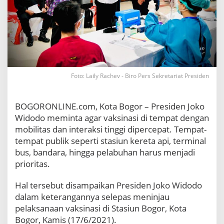
e
p
a
t
V
a
k
s
Foto: Laily Rachev - Biro Pers Sekretariat Presiden
i
n
a
BOGORONLINE.com, Kota Bogor – Presiden Joko
s
Widodo meminta agar vaksinasi di tempat dengan
i
d
mobilitas dan interaksi tinggi dipercepat. Tempat-
i
tempat publik seperti stasiun kereta api, terminal
T
bus, bandara, hingga pelabuhan harus menjadi
e
prioritas.
m
p
Hal tersebut disampaikan Presiden Joko Widodo
a
t
dalam keterangannya selepas meninjau
d
pelaksanaan vaksinasi di Stasiun Bogor, Kota
e
Bogor, Kamis (17/6/2021).
n