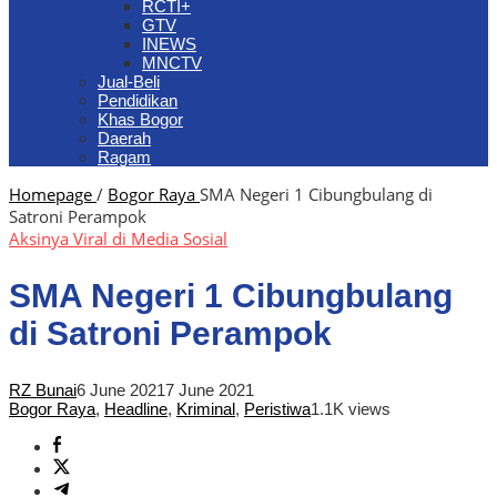
RCTI+
GTV
INEWS
MNCTV
Jual-Beli
Pendidikan
Khas Bogor
Daerah
Ragam
Homepage
/
Bogor Raya
SMA Negeri 1 Cibungbulang di
Satroni Perampok
Aksinya Viral di Media Sosial
SMA Negeri 1 Cibungbulang
di Satroni Perampok
RZ Bunai
6 June 2021
7 June 2021
Bogor Raya
,
Headline
,
Kriminal
,
Peristiwa
1.1K views