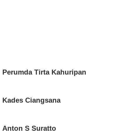
Puluhan Ribu Masyarakat Bumi Tegar Beriman, Sambut Sukacita
Kedatangan Bupati Rudy Susmanto dan Wakil Bupati Bogor Ade
Ruhandi
Rudy Susmanto dan Ade Ruhandi Resmi Dilantik Presiden
Prabowo Sebagai Bupati Bogor dan Wakil Bupati Bogor Periode
2025-2030
Longsor di Sukajaya, Logistik Hasil Pemungutan Suara Pilkada
Serentak 2024 di Kabupaten Bogor Belum Bisa di Angkut ke PPS
Perumda Tirta Kahuripan
Kades Ciangsana
Anton S Suratto