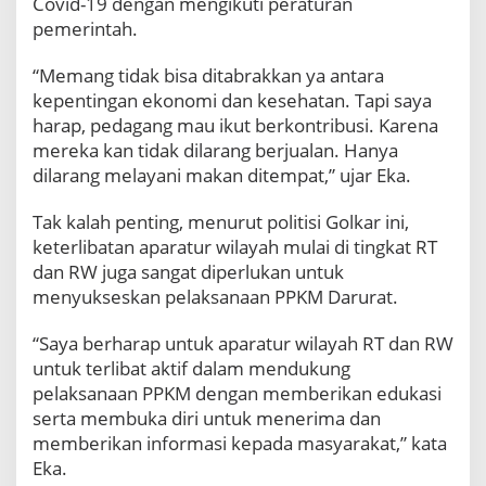
Covid-19 dengan mengikuti peraturan
a
pemerintah.
a
t
“Memang tidak bisa ditabrakkan ya antara
i
kepentingan ekonomi dan kesehatan. Tapi saya
P
e
harap, pedagang mau ikut berkontribusi. Karena
r
mereka kan tidak dilarang berjualan. Hanya
a
dilarang melayani makan ditempat,” ujar Eka.
t
u
Tak kalah penting, menurut politisi Golkar ini,
r
keterlibatan aparatur wilayah mulai di tingkat RT
a
n
dan RW juga sangat diperlukan untuk
menyukseskan pelaksanaan PPKM Darurat.
“Saya berharap untuk aparatur wilayah RT dan RW
untuk terlibat aktif dalam mendukung
pelaksanaan PPKM dengan memberikan edukasi
serta membuka diri untuk menerima dan
memberikan informasi kepada masyarakat,” kata
Eka.