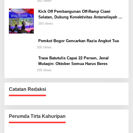
360 Views
Kick Off Pembangunan Off-Ramp Ciawi
Selatan, Dukung Konektivitas Antarwilayah di
Bogor Selatan
350 Views
Pemkot Bogor Gencarkan Razia Angkot Tua
300 Views
Trase Batutulis Capai 22 Persen, Jenal
Mutaqin: Oktober Semua Harus Beres
295 Views
Catatan Redaksi
Perumda Tirta Kahuripan