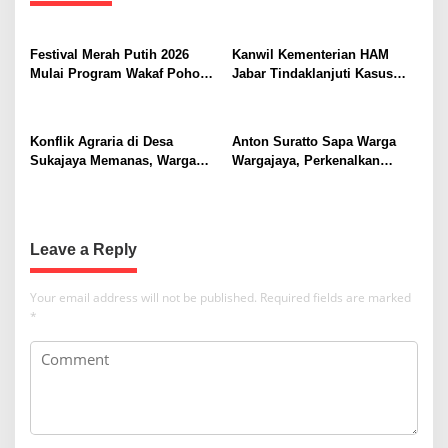
a
v
i
Festival Merah Putih 2026
Kanwil Kementerian HAM
Mulai Program Wakaf Pohon
Jabar Tindaklanjuti Kasus
g
Alpukat untuk Rumah Ibadah
Sukajaya, Dorong
a
Penyelesaian Konflik
Berkeadilan
t
Konflik Agraria di Desa
Anton Suratto Sapa Warga
Sukajaya Memanas, Warga
Wargajaya, Perkenalkan
i
Desak Penggusuran
Solusi Digital untuk
o
Dihentikan
Pelayanan Publik
n
Leave a Reply
Your email address will not be published.
Required fields are marked
*