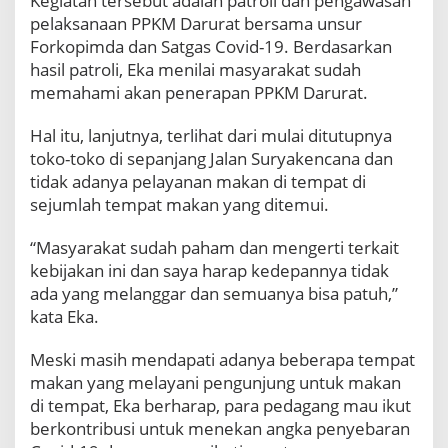
Kegiatan tersebut adalah patroli dan pengawasan
r
pelaksanaan PPKM Darurat bersama unsur
a
Forkopimda dan Satgas Covid-19. Berdasarkan
t
,
hasil patroli, Eka menilai masyarakat sudah
E
memahami akan penerapan PPKM Darurat.
k
a
Hal itu, lanjutnya, terlihat dari mulai ditutupnya
W
toko-toko di sepanjang Jalan Suryakencana dan
a
tidak adanya pelayanan makan di tempat di
d
h
sejumlah tempat makan yang ditemui.
a
n
“Masyarakat sudah paham dan mengerti terkait
a
kebijakan ini dan saya harap kedepannya tidak
A
ada yang melanggar dan semuanya bisa patuh,”
j
a
kata Eka.
k
W
Meski masih mendapati adanya beberapa tempat
a
makan yang melayani pengunjung untuk makan
r
di tempat, Eka berharap, para pedagang mau ikut
g
berkontribusi untuk menekan angka penyebaran
a
T