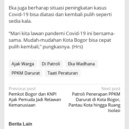
Eka juga berharap situasi peningkatan kasus
Covid-19 bisa diatasi dan kembali pulih seperti
sedia kala.
“Mari kita lawan pandemi Covid-19 ini bersama-
sama. Mudah-mudahan Kota Bogor bisa cepat
pulih kembali,” pungkasnya. (Hrs)
Ajak Warga
Di Patroli
Eka Wadhana
PPKM Darurat
Taati Peraturan
P
Previous post
Next post
Pemkot Bogor dan KNPI
Patroli Penerapan PPKM
o
Ajak Pemuda Jadi Relawan
Darurat di Kota Bogor,
s
Kemanusiaan
Pantau Kota hingga Ruang
Isolasi
t
n
Berita Lain