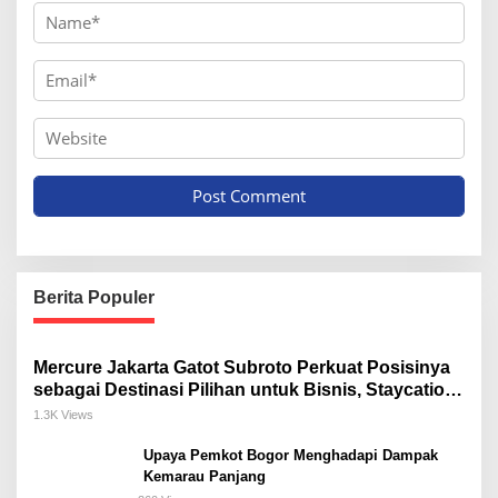
Berita Populer
Mercure Jakarta Gatot Subroto Perkuat Posisinya
sebagai Destinasi Pilihan untuk Bisnis, Staycation,
Meeting, dan Kuliner di Jakarta Selatan
1.3K Views
Upaya Pemkot Bogor Menghadapi Dampak
Kemarau Panjang