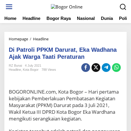
S
k
i
Home
Headline
Bogor Raya
Nasional
Dunia
Politi
p
t
o
c
Homepage
/
Headline
D
o
i
n
Di Patroli PPKM Darurat, Eka Wadhana
P
t
a
Ajak Warga Taati Peraturan
e
t
n
RZ Bunai
4 July 2021
r
t
Headline
,
Kota Bogor
788 Views
o
l
i
P
BOGORONLINE.com, Kota Bogor – Hari pertama
P
kebijakan Pemberlakuan Pembatasan Kegiatan
K
Masyarakat (PPKM) Darurat pada 3 Juli 2021,
M
Wakil Ketua III DPRD Kota Bogor Eka Wardhana
D
a
mengikuti serangkaian kegiatan.
r
u