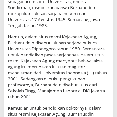
sebagai profesor di Universitas Jenderal
A
Soedirman, disebutkan bahwa Burhanuddin
g
merupakan lulusan sarjana hukum dari
u
Universitas 17 Agustus 1945, Semarang, Jawa
n
g
Tengah tahun 1983.
,
J
Namun, dalam situs resmi Kejaksaan Agung,
i
Burhanuddin disebut lulusan sarjana hukum
k
Universitas Diponegoro tahun 1980. Sementara
a
P
untuk pendidikan pasca sarjananya, dalam situs
a
resmi Kejaksaan Agung menyebut bahwa jaksa
l
agung itu merupakan lulusan magister
s
manajemen dari Universitas Indonesia (UI) tahun
u
2001. Sedangkan di buku pengukuhan
C
o
profesornya, Burhanuddin disebut lulus dari
p
Sekolah Tinggi Manajemen Labora di DKI Jakarta
o
tahun 2001.
t
B
Kemudian untuk pendidikan doktornya, dalam
u
r
situs resmi Kejaksaan Agung, Burhanuddin