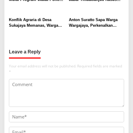
g
Alpukat untuk Rumah Ibadah
Sukajaya, Dorong
a
Penyelesaian Konflik
Berkeadilan
t
Konflik Agraria di Desa
Anton Suratto Sapa Warga
Sukajaya Memanas, Warga
Wargajaya, Perkenalkan
i
Desak Penggusuran
Solusi Digital untuk
o
Dihentikan
Pelayanan Publik
n
Leave a Reply
Your email address will not be published.
Required fields are marked
*