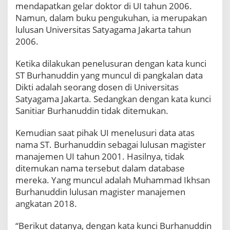
h
mendapatkan gelar doktor di UI tahun 2006.
a
Namun, dalam buku pengukuhan, ia merupakan
n
lulusan Universitas Satyagama Jakarta tahun
u
2006.
d
d
i
Ketika dilakukan penelusuran dengan kata kunci
n
ST Burhanuddin yang muncul di pangkalan data
!
Dikti adalah seorang dosen di Universitas
Satyagama Jakarta. Sedangkan dengan kata kunci
Sanitiar Burhanuddin tidak ditemukan.
Kemudian saat pihak UI menelusuri data atas
nama ST. Burhanuddin sebagai lulusan magister
manajemen UI tahun 2001. Hasilnya, tidak
ditemukan nama tersebut dalam database
mereka. Yang muncul adalah Muhammad Ikhsan
Burhanuddin lulusan magister manajemen
angkatan 2018.
“Berikut datanya, dengan kata kunci Burhanuddin