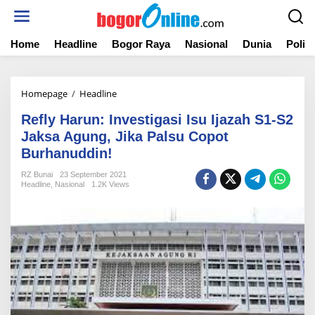
S
k
i
Home
Headline
Bogor Raya
Nasional
Dunia
Politi
p
t
o
c
Homepage
/
Headline
R
o
e
n
Refly Harun: Investigasi Isu Ijazah S1-S2
f
t
l
Jaksa Agung, Jika Palsu Copot
e
y
Burhanuddin!
n
H
t
a
RZ Bunai
23 September 2021
Headline
,
Nasional
1.2K Views
r
u
n
:
I
n
v
e
s
t