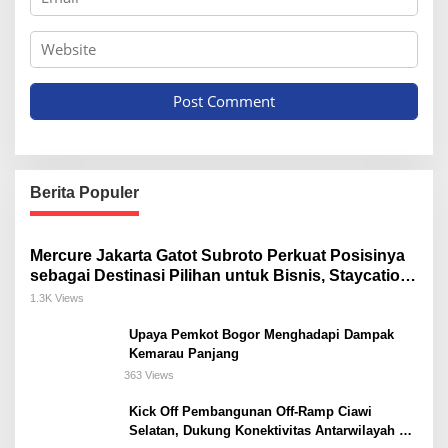
Berita Populer
Mercure Jakarta Gatot Subroto Perkuat Posisinya
sebagai Destinasi Pilihan untuk Bisnis, Staycation,
Meeting, dan Kuliner di Jakarta Selatan
1.3K Views
Upaya Pemkot Bogor Menghadapi Dampak
Kemarau Panjang
363 Views
Kick Off Pembangunan Off-Ramp Ciawi
Selatan, Dukung Konektivitas Antarwilayah di