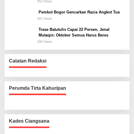
Bogor Selatan
352 Views
Pemkot Bogor Gencarkan Razia Angkot Tua
303 Views
Trase Batutulis Capai 22 Persen, Jenal
Mutaqin: Oktober Semua Harus Beres
298 Views
Catatan Redaksi
Perumda Tirta Kahuripan
Kades Ciangsana