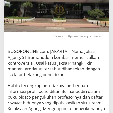
i
g
a
s
i
I
s
u
Sumber https://www.kejaksaan.go.id
I
j
a
BOGORONLINE.com, JAKARTA – Nama Jaksa
z
Agung, ST Burhanuddin kembali memunculkan
a
kontroversial. Usai kasus jaksa Pinangki, kini
h
mantan Jamdatun tersebut dihadapkan dengan
S
1
isu latar belakang pendidikan.
-
S
Hal itu terungkap beredarnya perbedaan
2
informasi profil pendidikan Burhanuddin dalam
J
buku pidato pengukuhan profesornya dan daftar
a
riwayat hidupnya yang dipublikasikan situs resmi
k
s
Kejaksaan Agung. Mengutip buku pengukuhannya
a