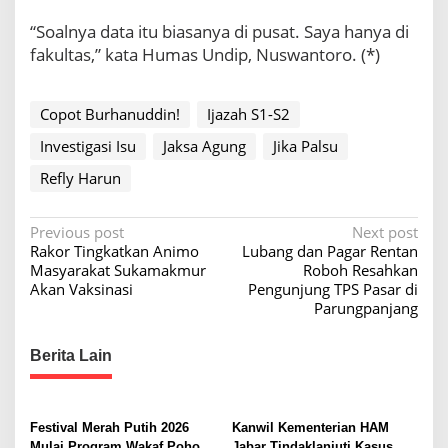
“Soalnya data itu biasanya di pusat. Saya hanya di
fakultas,” kata Humas Undip, Nuswantoro. (*)
Copot Burhanuddin!
Ijazah S1-S2
Investigasi Isu
Jaksa Agung
Jika Palsu
Refly Harun
P
Previous post
Next post
Rakor Tingkatkan Animo
Lubang dan Pagar Rentan
o
Masyarakat Sukamakmur
Roboh Resahkan
s
Akan Vaksinasi
Pengunjung TPS Pasar di
Parungpanjang
t
n
Berita Lain
a
v
i
Festival Merah Putih 2026
Kanwil Kementerian HAM
Mulai Program Wakaf Pohon
Jabar Tindaklanjuti Kasus