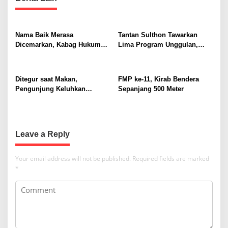
n
a
v
Nama Baik Merasa
Tantan Sulthon Tawarkan
i
Dicemarkan, Kabag Hukum
Lima Program Unggulan,
dan HAM Buat Laporan ke
Siap Bawa PWI Jawa Barat
g
Polisi dengan Pasal UU ITE
Lebih Adaptif dan Sejahtera
a
Ditegur saat Makan,
FMP ke-11, Kirab Bendera
t
Pengunjung Keluhkan
Sepanjang 500 Meter
Pengelolaan Pujasera Pasar
i
Jambu Dua
o
n
Leave a Reply
Your email address will not be published.
Required fields are marked
*