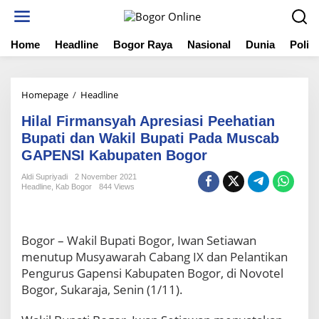
S
k
i
Home
Headline
Bogor Raya
Nasional
Dunia
Politi
p
t
o
c
Homepage
/
Headline
H
o
i
n
Hilal Firmansyah Apresiasi Peehatian
l
t
a
Bupati dan Wakil Bupati Pada Muscab
e
l
GAPENSI Kabupaten Bogor
n
F
t
i
Aldi Supriyadi
2 November 2021
Headline
,
Kab Bogor
844 Views
r
m
a
n
Bogor – Wakil Bupati Bogor, Iwan Setiawan
s
menutup Musyawarah Cabang IX dan Pelantikan
y
a
Pengurus Gapensi Kabupaten Bogor, di Novotel
h
Bogor, Sukaraja, Senin (1/11).
A
p