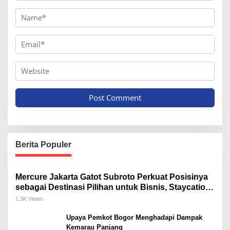
Berita Populer
Mercure Jakarta Gatot Subroto Perkuat Posisinya
sebagai Destinasi Pilihan untuk Bisnis, Staycation,
Meeting, dan Kuliner di Jakarta Selatan
1.3K Views
Upaya Pemkot Bogor Menghadapi Dampak
Kemarau Panjang