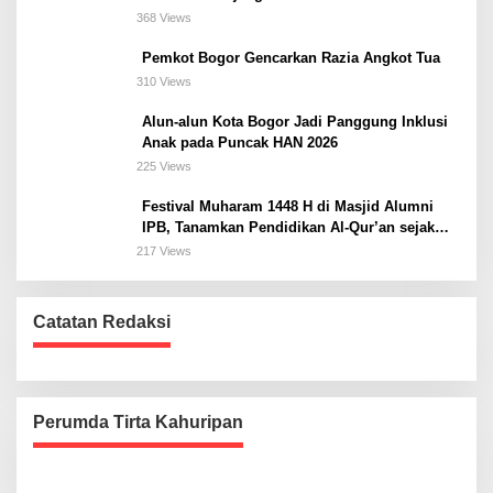
368 Views
Pemkot Bogor Gencarkan Razia Angkot Tua
310 Views
Alun-alun Kota Bogor Jadi Panggung Inklusi
Anak pada Puncak HAN 2026
225 Views
Festival Muharam 1448 H di Masjid Alumni
IPB, Tanamkan Pendidikan Al-Qur’an sejak
Dini dan Siapkan Generasi Islami
217 Views
Catatan Redaksi
Perumda Tirta Kahuripan