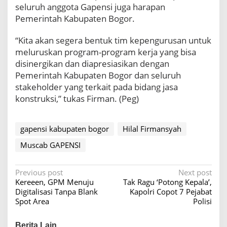
A
seluruh anggota Gapensi juga harapan
P
Pemerintah Kabupaten Bogor.
E
N
“Kita akan segera bentuk tim kepengurusan untuk
S
meluruskan program-program kerja yang bisa
I
K
disinergikan dan diapresiasikan dengan
a
Pemerintah Kabupaten Bogor dan seluruh
b
stakeholder yang terkait pada bidang jasa
u
konstruksi,” tukas Firman. (Peg)
p
a
t
e
gapensi kabupaten bogor
Hilal Firmansyah
n
Muscab GAPENSI
B
o
g
P
Previous post
Next post
o
Kereeen, GPM Menuju
Tak Ragu ‘Potong Kepala’,
r
o
Digitalisasi Tanpa Blank
Kapolri Copot 7 Pejabat
s
Spot Area
Polisi
t
Berita Lain