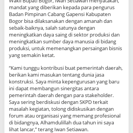
Wakil Bupati Bogor, Iwan Setiawan menyatakan,
r
mandat yang diberikan kepada para pengurus
e
Badan Pimpinan Cabang Gapensi Kabupaten
s
i
Bogor bisa dilaksanakan dengan amanah dan
a
sebaik-baiknya, salah satunya dengan
s
meningkatkan daya saing di sektor produksi dan
i
meningkatkan sumber daya manusia di bidang
P
produksi, untuk memenangkan persaingan bisnis
e
e
yang semakin ketat.
h
a
“Kami tunggu kontribusi buat pemerintah daerah,
t
berikan kami masukan tentang dunia jasa
i
konstruksi. Saya minta kepengurusan yang baru
a
n
ini dapat membangun sinergitas antara
B
pemerintah daerah dengan para stakeholder.
u
Saya sering berdiskusi dengan SKPD terkait
p
masalah kegiatan, tolong didiskusikan dengan
a
forum atau organisasi yang memang profesional
t
i
di bidangnya, Alhamdulillah dua tahun ini saya
d
lihat lancar,” terang Iwan Setiawan.
a