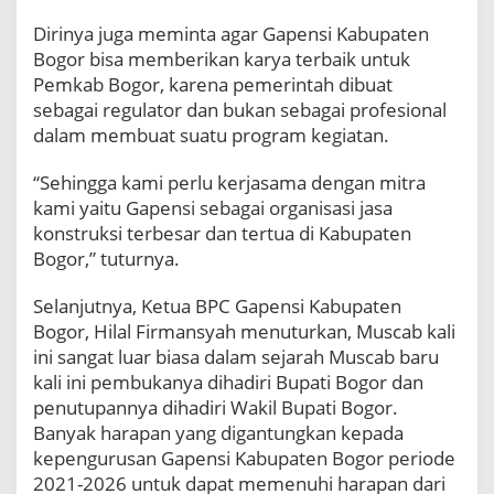
n
Dirinya juga meminta agar Gapensi Kabupaten
W
Bogor bisa memberikan karya terbaik untuk
a
k
Pemkab Bogor, karena pemerintah dibuat
i
sebagai regulator dan bukan sebagai profesional
l
dalam membuat suatu program kegiatan.
B
u
“Sehingga kami perlu kerjasama dengan mitra
p
kami yaitu Gapensi sebagai organisasi jasa
a
t
konstruksi terbesar dan tertua di Kabupaten
i
Bogor,” tuturnya.
P
a
Selanjutnya, Ketua BPC Gapensi Kabupaten
d
Bogor, Hilal Firmansyah menuturkan, Muscab kali
a
M
ini sangat luar biasa dalam sejarah Muscab baru
u
kali ini pembukanya dihadiri Bupati Bogor dan
s
penutupannya dihadiri Wakil Bupati Bogor.
c
Banyak harapan yang digantungkan kepada
a
kepengurusan Gapensi Kabupaten Bogor periode
b
G
2021-2026 untuk dapat memenuhi harapan dari