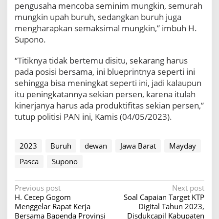
B
pengusaha mencoba seminim mungkin, semurah
a
mungkin upah buruh, sedangkan buruh juga
r
mengharapkan semaksimal mungkin,” imbuh H.
a
Supono.
t
u
n
“Titiknya tidak bertemu disitu, sekarang harus
t
pada posisi bersama, ini blueprintnya seperti ini
u
sehingga bisa meningkat seperti ini, jadi kalaupun
k
itu peningkatannya sekian persen, karena itulah
T
kinerjanya harus ada produktifitas sekian persen,”
e
r
tutup politisi PAN ini, Kamis (04/05/2023).
u
s
T
2023
Buruh
dewan
Jawa Barat
Mayday
i
n
Pasca
Supono
g
k
P
Previous post
Next post
a
H. Cecep Gogom
Soal Capaian Target KTP
t
o
Menggelar Rapat Kerja
Digital Tahun 2023,
k
s
Bersama Bapenda Provinsi
Disdukcapil Kabupaten
a