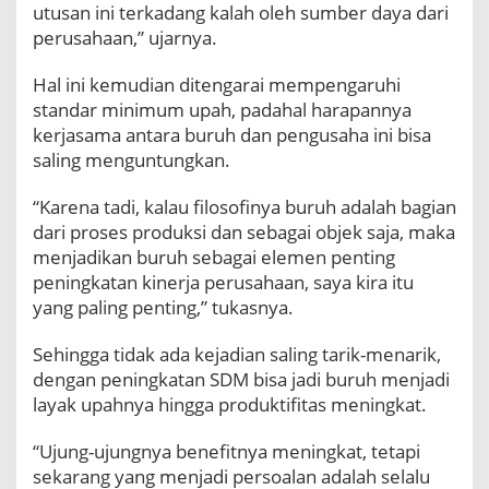
utusan ini terkadang kalah oleh sumber daya dari
M
perusahaan,” ujarnya.
e
m
i
Hal ini kemudian ditengarai mempengaruhi
n
standar minimum upah, padahal harapannya
t
kerjasama antara buruh dan pengusaha ini bisa
a
saling menguntungkan.
P
a
r
“Karena tadi, kalau filosofinya buruh adalah bagian
a
dari proses produksi dan sebagai objek saja, maka
B
menjadikan buruh sebagai elemen penting
u
peningkatan kinerja perusahaan, saya kira itu
r
yang paling penting,” tukasnya.
u
h
s
Sehingga tidak ada kejadian saling tarik-menarik,
e
dengan peningkatan SDM bisa jadi buruh menjadi
-
layak upahnya hingga produktifitas meningkat.
J
a
“Ujung-ujungnya benefitnya meningkat, tetapi
w
a
sekarang yang menjadi persoalan adalah selalu