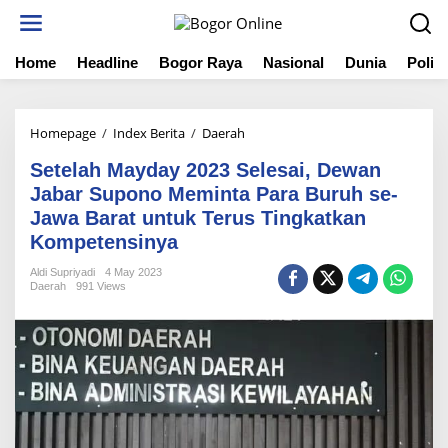
S
k
i
Home
Headline
Bogor Raya
Nasional
Dunia
Politi
p
t
o
c
Homepage
/
Index Berita
/
Daerah
S
o
e
n
Setelah Mayday 2023 Selesai, Dewan
t
t
e
Jabar Supono Meminta Para Buruh se-
e
l
Jawa Barat untuk Terus Tingkatkan
n
a
t
Kompetensinya
h
M
Aldi Supriyadi
4 May 2023
a
Daerah
991 Views
y
d
a
y
2
0
2
3