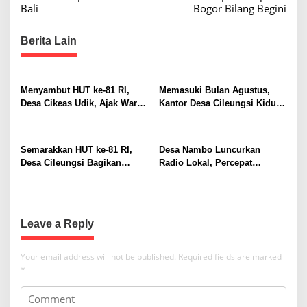
Bali
Bogor Bilang Begini
n
t
K
n
o
Berita Lain
m
a
p
v
e
t
i
Menyambut HUT ke-81 RI,
Memasuki Bulan Agustus,
e
Desa Cikeas Udik, Ajak Warga
Kantor Desa Cileungsi Kidul
g
n
Kibarkan Merah Putih
Tampil Beda
s
a
i
t
Semarakkan HUT ke-81 RI,
Desa Nambo Luncurkan
n
Desa Cileungsi Bagikan
Radio Lokal, Percepat
y
i
Bendera Merah Putih ke
Informasi Warga
a
o
Warga
n
Leave a Reply
Your email address will not be published.
Required fields are marked
*