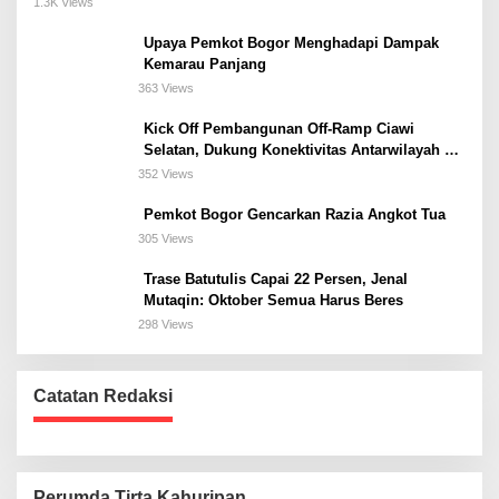
1.3K Views
Upaya Pemkot Bogor Menghadapi Dampak
Kemarau Panjang
363 Views
Kick Off Pembangunan Off-Ramp Ciawi
Selatan, Dukung Konektivitas Antarwilayah di
Bogor Selatan
352 Views
Pemkot Bogor Gencarkan Razia Angkot Tua
305 Views
Trase Batutulis Capai 22 Persen, Jenal
Mutaqin: Oktober Semua Harus Beres
298 Views
Catatan Redaksi
Perumda Tirta Kahuripan