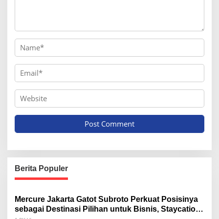
Berita Populer
Mercure Jakarta Gatot Subroto Perkuat Posisinya
sebagai Destinasi Pilihan untuk Bisnis, Staycation,
Meeting, dan Kuliner di Jakarta Selatan