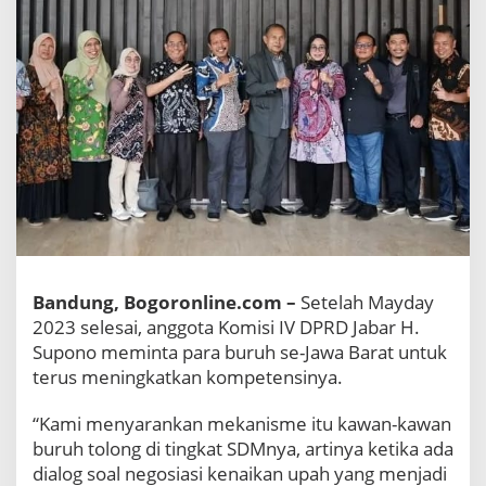
S
e
l
e
s
a
i
,
D
e
w
a
n
J
a
Bandung, Bogoronline.com –
Setelah Mayday
b
2023 selesai, anggota Komisi IV DPRD Jabar H.
a
Supono meminta para buruh se-Jawa Barat untuk
r
terus meningkatkan kompetensinya.
S
u
p
“Kami menyarankan mekanisme itu kawan-kawan
o
buruh tolong di tingkat SDMnya, artinya ketika ada
n
dialog soal negosiasi kenaikan upah yang menjadi
o