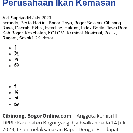
Perusahaan Ikan Kemasan
Aldi Supriyadi
4 July 2023
beranda
,
Berita Hari ini
,
Bogor Raya
,
Bogor Selatan
,
Cibinong
Raya
,
Daerah
,
Ekbis
,
Headline
,
Hukum
,
Index Berita
,
Jawa Barat
,
Kab Bogor
,
Kesehatan
,
KOLOM
,
Kriminal
,
Nasional
,
Politik
,
Ragam
,
Sosok
1.2K views
Cibinong, BogorOnline.com –
Anggota komisi III
DPRD Kabupaten Bogor yang dijadwalkan pada 14 Juli
2023, telah melaksanakan Rapat Dengar Pendapat