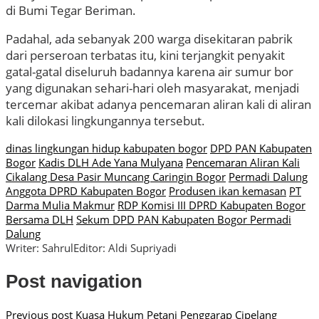
di Bumi Tegar Beriman.
Padahal, ada sebanyak 200 warga disekitaran pabrik
dari perseroan terbatas itu, kini terjangkit penyakit
gatal-gatal diseluruh badannya karena air sumur bor
yang digunakan sehari-hari oleh masyarakat, menjadi
tercemar akibat adanya pencemaran aliran kali di aliran
kali dilokasi lingkungannya tersebut.
dinas lingkungan hidup kabupaten bogor
DPD PAN Kabupaten
Bogor
Kadis DLH Ade Yana Mulyana
Pencemaran Aliran Kali
Cikalang Desa Pasir Muncang Caringin Bogor
Permadi Dalung
Anggota DPRD Kabupaten Bogor
Produsen ikan kemasan
PT
Darma Mulia Makmur
RDP Komisi III DPRD Kabupaten Bogor
Bersama DLH
Sekum DPD PAN Kabupaten Bogor Permadi
Dalung
Writer: Sahrul
Editor: Aldi Supriyadi
Post navigation
Previous post
Kuasa Hukum Petani Penggarap Cipelang