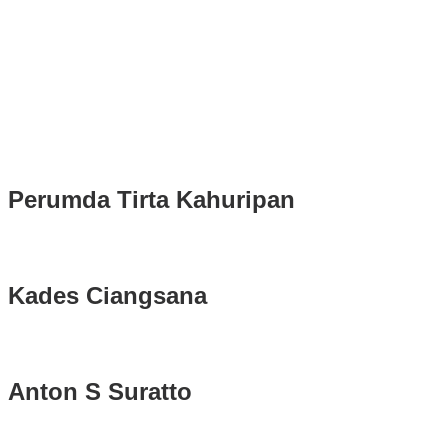
Ruhandi
Rudy Susmanto dan Ade Ruhandi Resmi Dilantik Presiden
Prabowo Sebagai Bupati Bogor dan Wakil Bupati Bogor Periode
2025-2030
Longsor di Sukajaya, Logistik Hasil Pemungutan Suara Pilkada
Serentak 2024 di Kabupaten Bogor Belum Bisa di Angkut ke PPS
Perumda Tirta Kahuripan
Kades Ciangsana
Anton S Suratto