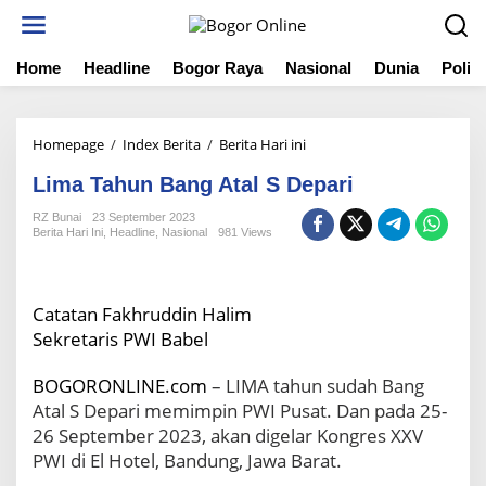
S
k
i
Home
Headline
Bogor Raya
Nasional
Dunia
Politi
p
t
o
c
Homepage
/
Index Berita
/
Berita Hari ini
L
o
i
n
Lima Tahun Bang Atal S Depari
m
t
a
e
RZ Bunai
23 September 2023
T
n
Berita Hari Ini
,
Headline
,
Nasional
981 Views
a
t
h
u
n
Catatan Fakhruddin Halim
B
Sekretaris PWI Babel
a
n
BOGORONLINE.com
– LIMA tahun sudah Bang
g
Atal S Depari memimpin PWI Pusat. Dan pada 25-
A
26 September 2023, akan digelar Kongres XXV
t
a
PWI di El Hotel, Bandung, Jawa Barat.
l