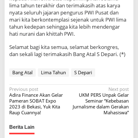
lima tahun terakhir dan terimakasih atas karya
nyata seluruh jajaran pengurus PWI Pusat dan
mari kita berkontemplasi sejenak untuk PWI lima
tahun kedepan sehingga kita lebih mendengar
hati nurani dan khittah PWI.
Selamat bagi kita semua, selamat berkongres,
dan sekali lagi terimakasih Bang Atal S Depari. (*)
Bang Atal
Lima Tahun
S Depari
P
Previous post
Next post
Adira Finance Akan Gelar
UKM PERS Unpak Gelar
o
Pameran SOBAT Expo
Seminar “Kebebasan
s
2023 di Bekasi, Yuk Kita
Jurnalisme dalam Gerakan
Raup Cuannya!
Mahasiswa”
t
n
Berita Lain
a