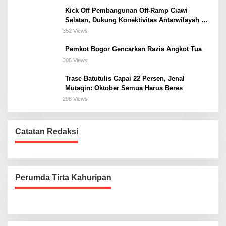
Kick Off Pembangunan Off-Ramp Ciawi
Selatan, Dukung Konektivitas Antarwilayah di
Bogor Selatan
352 Views
Pemkot Bogor Gencarkan Razia Angkot Tua
305 Views
Trase Batutulis Capai 22 Persen, Jenal
Mutaqin: Oktober Semua Harus Beres
298 Views
Catatan Redaksi
Perumda Tirta Kahuripan