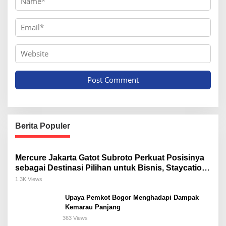
Berita Populer
Mercure Jakarta Gatot Subroto Perkuat Posisinya
sebagai Destinasi Pilihan untuk Bisnis, Staycation,
Meeting, dan Kuliner di Jakarta Selatan
1.3K Views
Upaya Pemkot Bogor Menghadapi Dampak
Kemarau Panjang
363 Views