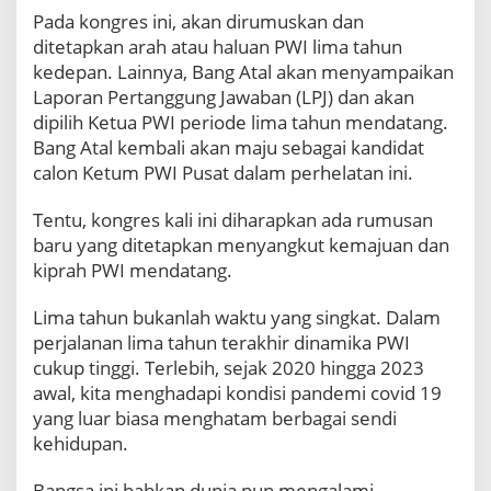
S
Pada kongres ini, akan dirumuskan dan
D
ditetapkan arah atau haluan PWI lima tahun
e
kedepan. Lainnya, Bang Atal akan menyampaikan
p
a
Laporan Pertanggung Jawaban (LPJ) dan akan
r
dipilih Ketua PWI periode lima tahun mendatang.
i
Bang Atal kembali akan maju sebagai kandidat
calon Ketum PWI Pusat dalam perhelatan ini.
Tentu, kongres kali ini diharapkan ada rumusan
baru yang ditetapkan menyangkut kemajuan dan
kiprah PWI mendatang.
Lima tahun bukanlah waktu yang singkat. Dalam
perjalanan lima tahun terakhir dinamika PWI
cukup tinggi. Terlebih, sejak 2020 hingga 2023
awal, kita menghadapi kondisi pandemi covid 19
yang luar biasa menghatam berbagai sendi
kehidupan.
Bangsa ini bahkan dunia pun mengalami