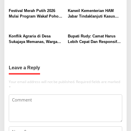
v
i
Festival Merah Putih 2026
Kanwil Kementerian HAM
Mulai Program Wakaf Pohon
Jabar Tindaklanjuti Kasus
g
Alpukat untuk Rumah Ibadah
Sukajaya, Dorong
a
Penyelesaian Konflik
Berkeadilan
t
Konflik Agraria di Desa
Bupati Rudy: Camat Harus
Sukajaya Memanas, Warga
Lebih Cepat Dan Responsif
i
Desak Penggusuran
Ke Warganya
o
Dihentikan
n
Leave a Reply
Your email address will not be published.
Required fields are marked
*