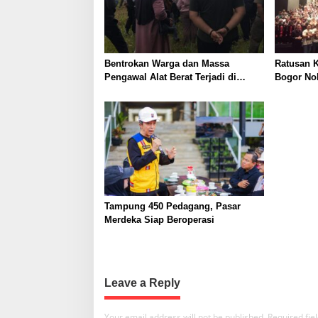
g
a
t
Bentrokan Warga dan Massa
Ratusan K
i
Pengawal Alat Berat Terjadi di
Bogor No
Sukajaya, Belasan Orang Terluka
Dorong P
o
Karakter
n
Tampung 450 Pedagang, Pasar
Merdeka Siap Beroperasi
Leave a Reply
Your email address will not be published.
Required fi