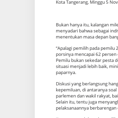
Kota Tangerang, Minggu 5 No
r
d
a
s
T
Bukan hanya itu, kalangan mile
e
menyadari bahwa sebagai indi
n
menentukan masa depan bangs
t
u
“Apalagi pemilih pada pemilu 
k
porsinya mencapai 62 persen da
a
n
Pemilu bukan sekedar pesta d
P
situasi menjadi lebih baik, mi
i
paparnya.
l
i
Diskusi yang berlangsung hanga
h
a
kepemiluan, di antaranya soa
n
parlemen dan wakil rakyat, ba
P
Selain itu, tentu juga menyan
o
pelaksanaannya berbarengan d
l
i