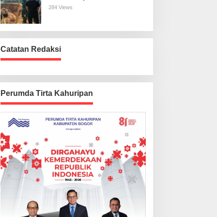
Harus Beres
284 Views
Catatan Redaksi
Perumda Tirta Kahuripan