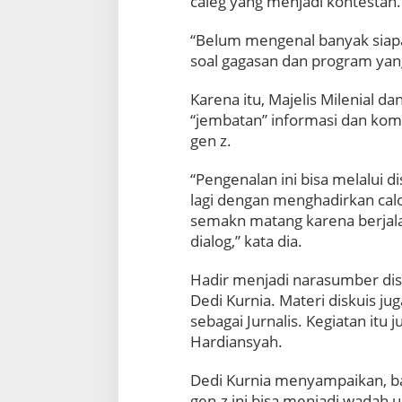
caleg yang menjadi kontestan.
“Belum mengenal banyak siapa
soal gagasan dan program yang
Karena itu, Majelis Milenial
“jembatan” informasi dan komu
gen z.
“Pengenalan ini bisa melalui di
lagi dengan menghadirkan calo
semakn matang karena berjala
dialog,” kata dia.
Hadir menjadi narasumber dis
Dedi Kurnia. Materi diskuis ju
sebagai Jurnalis. Kegiatan itu
Hardiansyah.
Dedi Kurnia menyampaikan, bah
gen-z ini bisa menjadi wadah