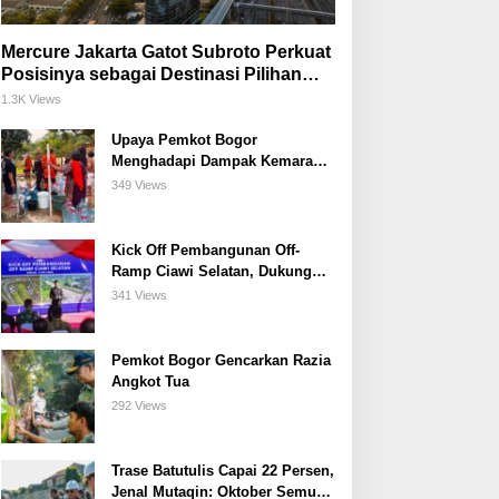
Mercure Jakarta Gatot Subroto Perkuat
Posisinya sebagai Destinasi Pilihan
untuk Bisnis, Staycation, Meeting, dan
1.3K Views
Kuliner di Jakarta Selatan
Upaya Pemkot Bogor
Menghadapi Dampak Kemarau
Panjang
349 Views
Kick Off Pembangunan Off-
Ramp Ciawi Selatan, Dukung
Konektivitas Antarwilayah di
341 Views
Bogor Selatan
Pemkot Bogor Gencarkan Razia
Angkot Tua
292 Views
Trase Batutulis Capai 22 Persen,
Jenal Mutaqin: Oktober Semua