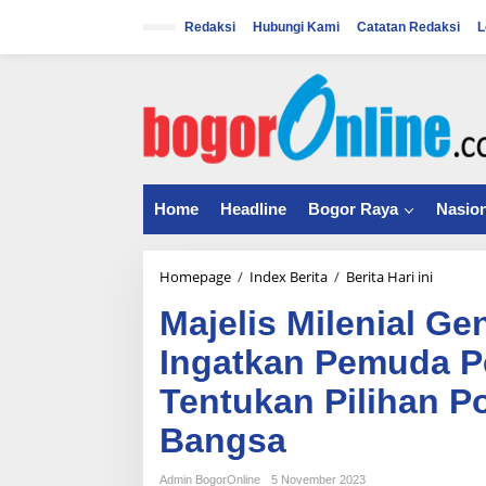
S
k
Redaksi
Hubungi Kami
Catatan Redaksi
L
i
p
t
o
c
o
n
t
Home
Headline
Bogor Raya
Nasion
e
n
t
Homepage
/
Index Berita
/
Berita Hari ini
M
a
Majelis Milenial G
j
e
Ingatkan Pemuda P
l
i
Tentukan Pilihan P
s
M
Bangsa
i
l
Admin BogorOnline
5 November 2023
e