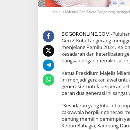
g
a
Majelis Milenial Gen Z Kota Tangerang mengge
t
k
a
n
BOGORONLINE.COM
-Puluhan
P
Gen Z Kota Tangerang menggel
e
m
menjelang Pemilu 2024. Kelo
u
kesadaran dan keterlibatan 
d
bangsa dengan memilih calon ya
a
P
Ketua Presidium Majelis Milen
e
n
ini menjadi gerakan awal unt
t
generasi Z untuk berperan ak
i
peran dua generasi ini sangat
n
g
“Kesadaran yang kita coba pu
n
cakrawala berpikir generasi
y
a
penting memilih pemimpin yang 
C
Kebun Bahagia, Kampung Darus
e