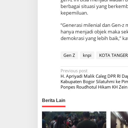
berbagai situasi yang berkem
kepemiluan.
“Generasi milenial dan Gen-z m
hanya menjadi objek maka sek
demokrasi yang lebih baik,” 
Gen Z
knpi
KOTA TANGE
P
Previous post
H. Apriyadi Malik Caleg DPR RI Dap
o
Kabupaten Bogor Silatuhmi ke Pi
s
Ponpes Roudhotul Hikam KH Zein 
t
Berita Lain
n
a
v
i