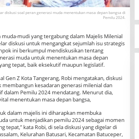
lar diskusi soal peran generasi muda menentukan masa depan bangsa di
Pemilu 2024.
 muda-mudi yang tergabung dalam Majelis Milenial
ar diskusi untuk mengangkat sejumlah isu strategis
mpok ini berkumpul mendiskusikan tentang
generasi muda untuk menentukan masa depan
ng tepat, baik eksekutif maupun legislatif.
ial Gen Z Kota Tangerang, Robi mengatakan, diskusi
uk membangun kesadaran generasi milenial dan
tif dalam Pemilu 2024 mendatang. Menurut dia,
 vital menentukan masa depan bangsa,
puk dalam majelis ini diharapkan membuka
 muda untuk menjadikan pemilu 2024 sebagai momen
tepat,” kata Robi, di sela diskusi yang digelar di
salam, Kelurahan Batusari, Kecamatan Batuceper,