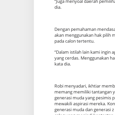
“Juga menyoal daerah pemilihan
t
i
dia.
k
u
n
t
Dengan pemahaman mendasar it
u
akan menggunakan hak pilih me
k
M
pada calon tertentu.
a
s
“Dalam istilah lain kami ingin 
a
yang cerdas. Menggunakan hak
D
kata dia.
e
p
a
n
B
Robi menyadari, ikhtiar memb
a
memang memiliki tantangan yan
n
generasi muda yang pesimis pe
g
mewakili aspirasi mereka. Kondi
s
a
generasi muda dan generasi z