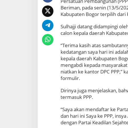
Persatuan Pembangunan (PPP) 
i
P
Beriman, pada senin (13/5/20
i
Kabupaten Bogor terpilih dari 
l
k
Sulhajji datang didampingi ol
a
calon kepala daerah Kabupate
d
a
2
“Terima kasih atas sambutanny
0
kedatangan saya hari ini adal
2
kepala daerah Kabupaten Bogor
4
mengabdi kepada masyarakat 
,
niatkan ke kantor DPC PPP,” 
S
u
formulir.
l
h
Dirinya juga menjelaskan, bah
a
termasuk PPP.
j
j
“Saya akan mendaftar ke Parta
i
J
dan hari ini Saya ke PPP, insy
o
dengan Partai Keadilan Sejaht
m