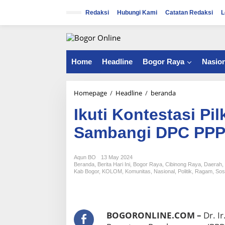
S
k
Redaksi
Hubungi Kami
Catatan Redaksi
L
i
p
t
o
c
Home
Headline
Bogor Raya
Nasion
o
n
t
Homepage
/
Headline
/
beranda
I
e
k
n
Ikuti Kontestasi Pi
u
t
t
Sambangi DPC PPP
i
K
o
Aqun BO
13 May 2024
n
Beranda
,
Berita Hari Ini
,
Bogor Raya
,
Cibinong Raya
,
Daerah
,
t
Kab Bogor
,
KOLOM
,
Komunitas
,
Nasional
,
Politik
,
Ragam
,
Sos
e
s
t
a
BOGORONLINE.COM –
Dr. Ir
s