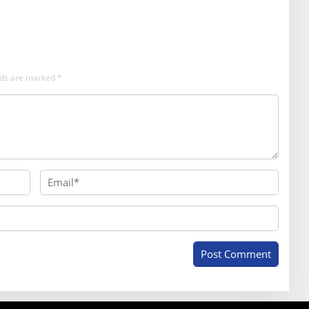
elds are marked
*