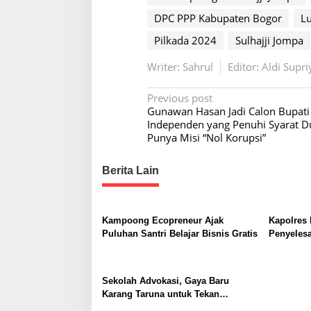
e
n
DPC PPP Kabupaten Bogor
L
B
Pilkada 2024
Sulhajji Jompa
o
g
Writer: Sahrul
Editor: Aldi Supri
o
r
P
Previous post
Gunawan Hasan Jadi Calon Bupati
o
Independen yang Penuhi Syarat D
s
Punya Misi “Nol Korupsi”
t
Berita Lain
n
a
v
Kampoong Ecopreneur Ajak
Kapolres
i
Puluhan Santri Belajar Bisnis Gratis
Penyeles
Tamansari
g
Hukum D
a
Sekolah Advokasi, Gaya Baru
t
Karang Taruna untuk Tekan
Permasalahan Sosial Masyarakat