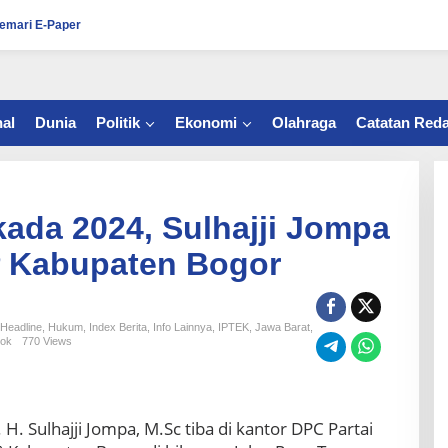
emari E-Paper
al
Dunia
Politik
Ekonomi
Olahraga
Catatan Reda
lkada 2024, Sulhajji Jompa
 Kabupaten Bogor
Headline
,
Hukum
,
Index Berita
,
Info Lainnya
,
IPTEK
,
Jawa Barat
,
ok
770 Views
. H. Sulhajji Jompa, M.Sc tiba di kantor DPC Partai