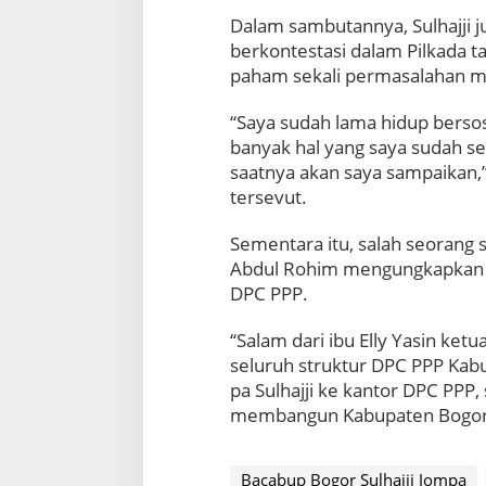
p
Dalam sambutannya, Sulhajji 
a
berkontestasi dalam Pilkada t
S
paham sekali permasalahan m
a
m
b
“Saya sudah lama hidup bersosi
a
banyak hal yang saya sudah se
n
saatnya akan saya sampaikan,” 
g
tersevut.
i
D
P
Sementara itu, salah seorang 
C
Abdul Rohim mengungkapkan sa
P
DPC PPP.
P
P
“Salam dari ibu Elly Yasin ketu
K
seluruh struktur DPC PPP Kab
a
b
pa Sulhajji ke kantor DPC PPP
u
membangun Kabupaten Bogor l
p
a
t
Bacabup Bogor Sulhajji Jompa