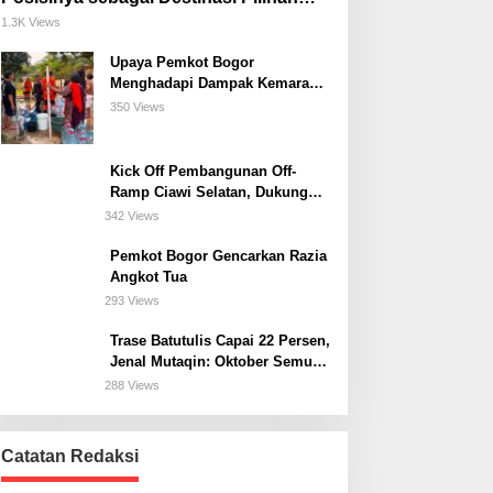
untuk Bisnis, Staycation, Meeting, dan
1.3K Views
Kuliner di Jakarta Selatan
Upaya Pemkot Bogor
Menghadapi Dampak Kemarau
Panjang
350 Views
Kick Off Pembangunan Off-
Ramp Ciawi Selatan, Dukung
Konektivitas Antarwilayah di
342 Views
Bogor Selatan
Pemkot Bogor Gencarkan Razia
Angkot Tua
293 Views
Trase Batutulis Capai 22 Persen,
Jenal Mutaqin: Oktober Semua
Harus Beres
288 Views
Catatan Redaksi