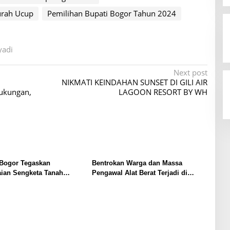
urah Ucup
Pemilihan Bupati Bogor Tahun 2024
yadi
Next post
NIKMATI KEINDAHAN SUNSET DI GILI AIR
ukungan,
LAGOON RESORT BY WH
 Bogor Tegaskan
Bentrokan Warga dan Massa
aian Sengketa Tanah
Pengawal Alat Berat Terjadi di
 Harus Lewat Jalur
Sukajaya, Belasan Orang Terluka
amai