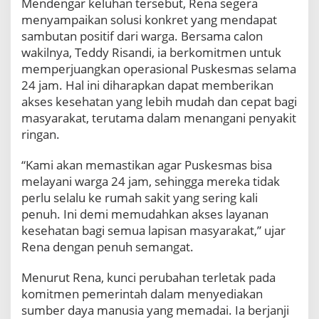
Mendengar keluhan tersebut, Rena segera
m
menyampaikan solusi konkret yang mendapat
d
sambutan positif dari warga. Bersama calon
a
wakilnya, Teddy Risandi, ia berkomitmen untuk
n
P
memperjuangkan operasional Puskesmas selama
e
24 jam. Hal ini diharapkan dapat memberikan
r
akses kesehatan yang lebih mudah dan cepat bagi
b
masyarakat, terutama dalam menangani penyakit
a
ringan.
i
k
i
“Kami akan memastikan agar Puskesmas bisa
K
melayani warga 24 jam, sehingga mereka tidak
e
perlu selalu ke rumah sakit yang sering kali
s
penuh. Ini demi memudahkan akses layanan
e
j
kesehatan bagi semua lapisan masyarakat,” ujar
a
Rena dengan penuh semangat.
h
t
Menurut Rena, kunci perubahan terletak pada
e
komitmen pemerintah dalam menyediakan
r
sumber daya manusia yang memadai. Ia berjanji
a