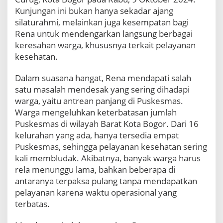
n
Kunjungan ini bukan hanya sekadar ajang
a
silaturahmi, melainkan juga kesempatan bagi
,
Rena untuk mendengarkan langsung berbagai
W
u
keresahan warga, khususnya terkait pelayanan
j
kesehatan.
u
d
Dalam suasana hangat, Rena mendapati salah
k
satu masalah mendesak yang sering dihadapi
a
n
warga, yaitu antrean panjang di Puskesmas.
P
Warga mengeluhkan keterbatasan jumlah
u
Puskesmas di wilayah Barat Kota Bogor. Dari 16
s
kelurahan yang ada, hanya tersedia empat
k
Puskesmas, sehingga pelayanan kesehatan sering
e
s
kali membludak. Akibatnya, banyak warga harus
m
rela menunggu lama, bahkan beberapa di
a
antaranya terpaksa pulang tanpa mendapatkan
s
pelayanan karena waktu operasional yang
2
terbatas.
4
J
a