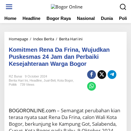
S
k
i
Home
Headline
Bogor Raya
Nasional
Dunia
Politi
p
t
o
c
Homepage
/
Index Berita
/
Berita Hari ini
K
o
o
n
Komitmen Rena Da Frina, Wujudkan
m
t
i
Puskesmas 24 Jam dan Perbaiki
e
t
Kesejahteraan Warga Bogor
n
m
t
e
RZ Bunai
9 October 2024
n
Berita Hari Ini
,
Headline
,
Jual-Beli
,
Kota Bogor
,
R
Politik
739 Views
e
n
a
D
BOGORONLINE.com
– Semangat perubahan kian
a
terasa nyata saat Rena Da Frina, calon Wali Kota
F
r
Bogor, berkunjung ke Kampung Got, Salabenda,
i
Curug, Kota Bogor pada Rabu, 9 Oktober 2024.