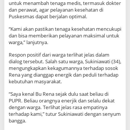
a
untuk menambah tenaga medis, termasuk dokter
n
dan perawat, agar pelayanan kesehatan di
W
Puskesmas dapat berjalan optimal.
a
r
“Kami akan pastikan tenaga kesehatan mencukupi
g
a
dan bisa memberikan pelayanan maksimal untuk
B
warga,” lanjutnya.
o
g
Respon positif dari warga terlihat jelas dalam
o
dialog tersebut. Salah satu warga, Sukiniawati (34),
r
mengungkapkan kekagumannya terhadap sosok
Rena yang dianggap energik dan peduli terhadap
kebutuhan masyarakat.
“Saya kenal Bu Rena sejak dulu saat beliau di
PUPR. Beliau orangnya enerjik dan selalu dekat
dengan warga. Terlihat jelas rasa empatinya
terhadap kami,” tutur Sukiniawati dengan senyum
bangga.