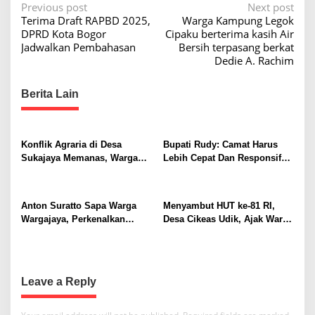
P
Previous post
Next post
Terima Draft RAPBD 2025,
Warga Kampung Legok
o
DPRD Kota Bogor
Cipaku berterima kasih Air
s
Jadwalkan Pembahasan
Bersih terpasang berkat
Dedie A. Rachim
t
n
Berita Lain
a
v
i
Konflik Agraria di Desa
Bupati Rudy: Camat Harus
Sukajaya Memanas, Warga
Lebih Cepat Dan Responsif
g
Desak Penggusuran
Ke Warganya
a
Dihentikan
t
Anton Suratto Sapa Warga
Menyambut HUT ke-81 RI,
Wargajaya, Perkenalkan
Desa Cikeas Udik, Ajak Warga
i
Solusi Digital untuk
Kibarkan Merah Putih
o
Pelayanan Publik
n
Leave a Reply