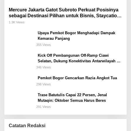
Mercure Jakarta Gatot Subroto Perkuat Posisinya
sebagai Destinasi Pilihan untuk Bisnis, Staycation,
Meeting, dan Kuliner di Jakarta Selatan
1.3K Views
Upaya Pemkot Bogor Menghadapi Dampak
Kemarau Panjang
355 Views
Kick Off Pembangunan Off-Ramp Ciawi
Selatan, Dukung Konektivitas Antarwilayah di
Bogor Selatan
346 Views
Pemkot Bogor Gencarkan Razia Angkot Tua
298 Views
Trase Batutulis Capai 22 Persen, Jenal
Mutaqin: Oktober Semua Harus Beres
291 Views
Catatan Redaksi