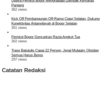
Upaya Pemkot Bogor Menghadapi Dampak Kemarau
Panjang
362 views
Kick Off Pembangunan Off-Ramp Ciawi Selatan, Dukung
Konektivitas Antarwilayah di Bogor Selatan
351 views
Pemkot Bogor Gencarkan Razia Angkot Tua
302 views
Trase Batutulis Capai 22 Persen, Jenal Mutaqin: Oktober
Semua Harus Beres
297 views
Catatan Redaksi
Puluhan Ribu Masyarakat Bumi Tegar Beriman, Sambut Sukacita
Kedatangan Bupati Rudy Susmanto dan Wakil Bupati Bogor Ade
Ruhandi
Rudy Susmanto dan Ade Ruhandi Resmi Dilantik Presiden