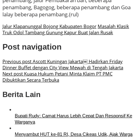
penambang, jalur Pembakaran ban, beberapa
penambang, Bagogog, beberapa penambang dan Goa
lalay beberapa penambang.(rul)
Jalur Klapanunggal Bojong Kabupaten Bogor
Masalah Klasik
Truk Odol Tambang Gunung Kapur Buat Jalan Rusak
Post navigation
Previous post
Ascott Kuningan Jakarta￼ Hadirkan Friday
Dinner Buffet dengan City View Mewah di Tengah Jakarta
Next post
Kuasa Hukum Petani Minta Klaim PT PMC
Dibuktikan Secara Terbuka
Berita Lain
Bupati Rudy: Camat Harus Lebih Cepat Dan Responsif Ke
Warganya
Menyambut HUT ke-81 RI, Desa Cikeas Udik, Ajak Warga