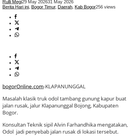
Rulli Megi
29 May 2026
31 May 2026
Berita Hari ini
,
Bogor Timur
,
Daerah
,
Kab Bogor
256 views
bogorOnline.com
-KLAPANUNGGAL
Masalah klasik truk odol tambang gunung kapur buat
jalan rusak, jalur Klapanunggal Bojong, Kabupaten
Bogor.
Konsultan Teknik sipil Alvin Farhandhika mengatakan,
Odol jadi penyebab jalan rusak di lokasi tersebut.