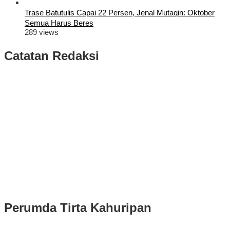
Trase Batutulis Capai 22 Persen, Jenal Mutaqin: Oktober
Semua Harus Beres
289 views
Catatan Redaksi
Puluhan Ribu Masyarakat Bumi Tegar Beriman, Sambut Sukacita
Kedatangan Bupati Rudy Susmanto dan Wakil Bupati Bogor Ade
Ruhandi
Rudy Susmanto dan Ade Ruhandi Resmi Dilantik Presiden
Prabowo Sebagai Bupati Bogor dan Wakil Bupati Bogor Periode
2025-2030
Longsor di Sukajaya, Logistik Hasil Pemungutan Suara Pilkada
Serentak 2024 di Kabupaten Bogor Belum Bisa di Angkut ke PPS
Perumda Tirta Kahuripan