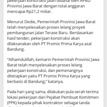
pekerjaan konstruksi jalan didanai oleh APBD
,
Provinsi Jawa Barat dengan total anggaran
P
mencapai Rp21,2 miliar.
e
m
Menurut Dedie, Pemerintah Provinsi Jawa Barat
k
telah menyelesaikan proses lelang proyek
o
t
pembangunan Jalan Terase Baru. Berdasarkan
B
hasil tender, pekerjaan konstruksi akan
o
dilaksanakan oleh PT Promix Prima Karya asal
g
Bandung.
o
r
T
“Alhamdulillah, kemarin Pemerintah Provinsi Jawa
a
Barat telah menyelesaikan proses lelang
r
pekerjaan konstruksi, dan pemenangnya
g
ditetapkan yaitu PT Promix Prima Karya yang
e
berbasis di Bandung,” katanya.
t
k
a
Pada hari yang sama, dilakukan pula serah terima
n
lokasi pekerjaan dari Pejabat Pembuat Komitmen
R
(PPK) kepada pihak kontraktor sebagai tanda
a