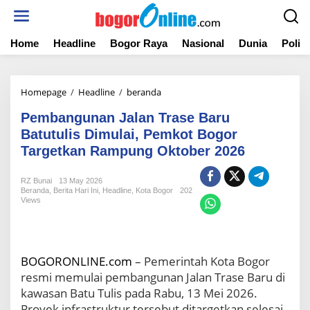
S
k
i
Home
Headline
Bogor Raya
Nasional
Dunia
Politi
p
t
o
c
Homepage
/
Headline
/
beranda
P
o
e
n
Pembangunan Jalan Trase Baru
m
t
b
Batutulis Dimulai, Pemkot Bogor
e
a
Targetkan Rampung Oktober 2026
n
n
t
g
RZ Bunai
13 May 2026
u
Beranda
,
Berita Hari Ini
,
Headline
,
Kota Bogor
202
n
Views
a
n
J
a
BOGORONLINE.com
– Pemerintah Kota Bogor
l
resmi memulai pembangunan Jalan Trase Baru di
a
n
kawasan Batu Tulis pada Rabu, 13 Mei 2026.
T
Proyek infrastruktur tersebut ditargetkan selesai