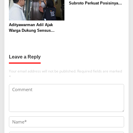
o
Subroto Perkuat Posisinya
sebagai Destinasi Pilihan
n
untuk Bisnis, Staycation,
Meeting, dan Kuliner di
Adityawarman Adil Ajak
Jakarta Selatan
Warga Dukung Sensus
Ekonomi 2026
Leave a Reply
Your email address will not be published.
Required fields are marked
*