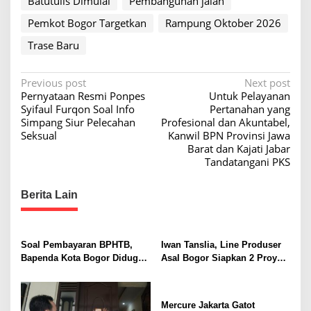
Batutulis Dimulai
Pembangunan jalan
Pemkot Bogor Targetkan
Rampung Oktober 2026
Trase Baru
P
Previous post
Next post
Pernyataan Resmi Ponpes
Untuk Pelayanan
o
Syifaul Furqon Soal Info
Pertanahan yang
s
Simpang Siur Pelecahan
Profesional dan Akuntabel,
Seksual
Kanwil BPN Provinsi Jawa
t
Barat dan Kajati Jabar
n
Tandatangani PKS
a
Berita Lain
v
i
g
Soal Pembayaran BPHTB,
Iwan Tanslia, Line Produser
a
Bapenda Kota Bogor Diduga
Asal Bogor Siapkan 2 Proyek
Tak Ikuti Peraturan
Sekaligus di Bulan Agustus
t
Perundang-Undangan
i
Sebagai Pedoman
Mercure Jakarta Gatot