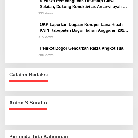
Kick Off Pembangunan Off-Ramp Ciawi
Selatan, Dukung Konektivitas Antarwilayah di
Bogor Selatan
333 Views
OKP Laporkan Dugaan Korupsi Dana Hibah
KNPI Kabupaten Bogor Tahun Anggaran 2025
Ke Kejaksaan
315 Views
Pemkot Bogor Gencarkan Razia Angkot Tua
288 Views
Catatan Redaksi
Anton S Suratto
Perumda Tirta Kahuripan