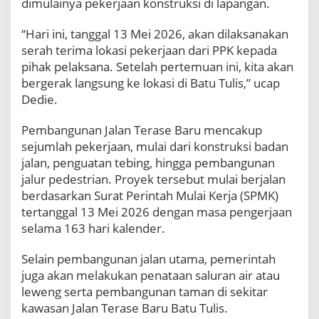
dimulainya pekerjaan konstruksi di lapangan.
m
p
u
“Hari ini, tanggal 13 Mei 2026, akan dilaksanakan
n
serah terima lokasi pekerjaan dari PPK kepada
g
pihak pelaksana. Setelah pertemuan ini, kita akan
O
bergerak langsung ke lokasi di Batu Tulis,” ucap
k
Dedie.
t
o
b
Pembangunan Jalan Terase Baru mencakup
e
sejumlah pekerjaan, mulai dari konstruksi badan
r
jalan, penguatan tebing, hingga pembangunan
2
jalur pedestrian. Proyek tersebut mulai berjalan
0
2
berdasarkan Surat Perintah Mulai Kerja (SPMK)
6
tertanggal 13 Mei 2026 dengan masa pengerjaan
selama 163 hari kalender.
Selain pembangunan jalan utama, pemerintah
juga akan melakukan penataan saluran air atau
leweng serta pembangunan taman di sekitar
kawasan Jalan Terase Baru Batu Tulis.