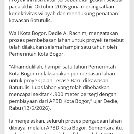
r
pada akhir Oktober 2026 guna meningkatkan
a
konektivitas wilayah dan mendukung penataan
s
kawasan Batutulis.
e
B
a
Wali Kota Bogor,
Dedie A. Rachim
, mengatakan
r
proses pembebasan lahan untuk proyek tersebut
u
telah dilakukan selama hampir satu tahun oleh
B
Pemerintah Kota Bogor.
a
t
u
“Alhamdulillah, hampir satu tahun Pemerintah
t
Kota Bogor melaksanakan pembebasan lahan
u
untuk proyek Jalan Terase Baru di kawasan
l
Batutulis. Luas lahan yang telah dibebaskan
i
mencapai sekitar 4.900 meter persegi dengan
s
D
pembiayaan dari APBD Kota Bogor,” ujar Dedie,
i
Rabu (13/5/2026).
m
u
Ia menjelaskan, seluruh proses pengadaan lahan
l
dibiayai melalui APBD Kota Bogor. Sementara itu,
a
i