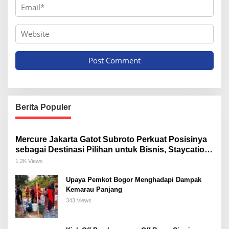
Berita Populer
Mercure Jakarta Gatot Subroto Perkuat Posisinya
sebagai Destinasi Pilihan untuk Bisnis, Staycation,
Meeting, dan Kuliner di Jakarta Selatan
1.2K Views
Upaya Pemkot Bogor Menghadapi Dampak
Kemarau Panjang
343 Views