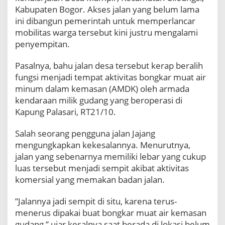
D
Kabupaten Bogor. Akses jalan yang belum lama
e
ini dibangun pemerintah untuk memperlancar
s
mobilitas warga tersebut kini justru mengalami
a
M
penyempitan.
a
m
​Pasalnya, bahu jalan desa tersebut kerap beralih
p
fungsi menjadi tempat aktivitas bongkar muat air
i
minum dalam kemasan (AMDK) oleh armada
r
kendaraan milik gudang yang beroperasi di
J
a
Kapung Palasari, RT21/10.
d
i
​Salah seorang pengguna jalan Jajang
T
mengungkapkan kekesalannya. Menurutnya,
e
jalan yang sebenarnya memiliki lebar yang cukup
m
p
luas tersebut menjadi sempit akibat aktivitas
a
komersial yang memakan badan jalan.
t
B
​”Jalannya jadi sempit di situ, karena terus-
o
menerus dipakai buat bongkar muat air kemasan
n
gudang,” ujar kesalnya saat berada di lokasi belum
g