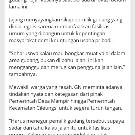
k
lama ini.
a
r
​Jajang menyayangkan sikap pemilik gudang yang
M
dinilai egois karena memanfaatkan fasilitas
u
umum yang dibangun untuk kepentingan
a
t
masyarakat demi keuntungan usaha pribadi.
G
u
​”Seharusnya kalau mau bongkar muat ya di dalam
d
area gudang, bukan di bahu jalan. Ini kan
a
mengganggu dan merugikan pengguna jalan lain,”
n
tambahnya.
g
A
i
​Mewakili warga yang resah, GN meminta adanya
r
tindakan nyata dan ketegasan dari pihak
K
Pemerintah Desa Mampir hingga Pemerintah
e
Kecamatan Cileungsi untuk segera turun tangan.
m
a
s
​”Harus menegur pemilik gudang tersebut supaya
a
sadar dan tahu kalau jalan itu untuk fasilitas
n
umum. Kalau masih membandel dan tidak