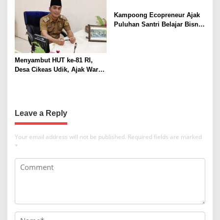
Dihentikan
t
Kampoong Ecopreneur Ajak
i
Puluhan Santri Belajar Bisnis
o
Gratis
n
Menyambut HUT ke-81 RI,
Desa Cikeas Udik, Ajak Warga
Kibarkan Merah Putih
Leave a Reply
Your email address will not be published.
Required fields are marked
*