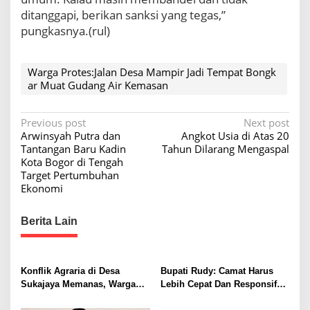
ditanggapi, berikan sanksi yang tegas,”
pungkasnya.(rul)
Warga Protes:Jalan Desa Mampir Jadi Tempat Bongk
ar Muat Gudang Air Kemasan
P
Previous post
Next post
Arwinsyah Putra dan
Angkot Usia di Atas 20
o
Tantangan Baru Kadin
Tahun Dilarang Mengaspal
s
Kota Bogor di Tengah
Target Pertumbuhan
t
Ekonomi
n
a
Berita Lain
v
i
Konflik Agraria di Desa
Bupati Rudy: Camat Harus
g
Sukajaya Memanas, Warga
Lebih Cepat Dan Responsif
a
Desak Penggusuran
Ke Warganya