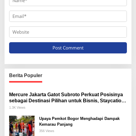
Berita Populer
Mercure Jakarta Gatot Subroto Perkuat Posisinya
sebagai Destinasi Pilihan untuk Bisnis, Staycation,
Meeting, dan Kuliner di Jakarta Selatan
1.3K Views
Upaya Pemkot Bogor Menghadapi Dampak
Kemarau Panjang
356 Views