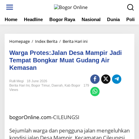
S
k
i
Home
Headline
Bogor Raya
Nasional
Dunia
Politi
p
t
o
c
Homepage
/
Index Berita
/
Berita Hari ini
W
o
a
n
Warga Protes:Jalan Desa Mampir Jadi
r
t
g
Tempat Bongkar Muat Gudang Air
e
a
Kemasan
n
P
t
r
Rulli Megi
18 June 2026
o
Berita Hari Ini
,
Bogor Timur
,
Daerah
,
Kab Bogor
179
t
Views
e
s
:
J
bogorOnline.com
-CILEUNGSI
a
l
Sejumlah warga dan pengguna jalan mengeluhkan
a
n
kondisi jalan Desa Mampir, Kecamatan Cileungsi,