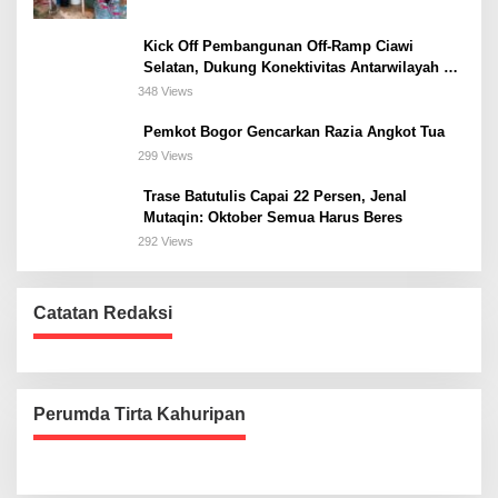
Kick Off Pembangunan Off-Ramp Ciawi
Selatan, Dukung Konektivitas Antarwilayah di
Bogor Selatan
348 Views
Pemkot Bogor Gencarkan Razia Angkot Tua
299 Views
Trase Batutulis Capai 22 Persen, Jenal
Mutaqin: Oktober Semua Harus Beres
292 Views
Catatan Redaksi
Perumda Tirta Kahuripan