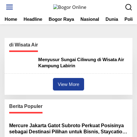
S
k
i
Home
Headline
Bogor Raya
Nasional
Dunia
Politi
p
t
o
c
o
di Wisata Air
n
t
Menyusur Sungai Ciliwung di Wisata Air
e
Kampung Labirin
n
t
View More
Berita Populer
Mercure Jakarta Gatot Subroto Perkuat Posisinya
sebagai Destinasi Pilihan untuk Bisnis, Staycation,