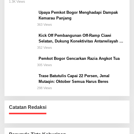
Meeting, dan Kuliner di Jakarta Selatan
1.3K Views
Upaya Pemkot Bogor Menghadapi Dampak
Kemarau Panjang
363 Views
Kick Off Pembangunan Off-Ramp Ciawi
Selatan, Dukung Konektivitas Antarwilayah di
Bogor Selatan
352 Views
Pemkot Bogor Gencarkan Razia Angkot Tua
305 Views
Trase Batutulis Capai 22 Persen, Jenal
Mutaqin: Oktober Semua Harus Beres
298 Views
Catatan Redaksi