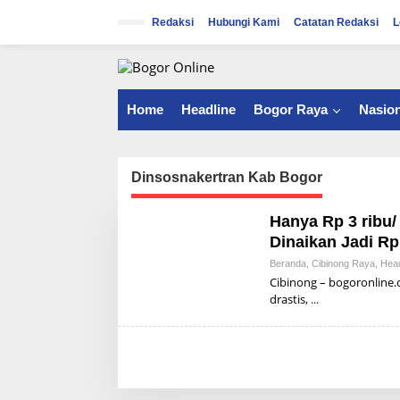
S
k
Redaksi
Hubungi Kami
Catatan Redaksi
L
i
p
t
o
c
Home
Headline
Bogor Raya
Nasion
o
n
t
e
Dinsosnakertran Kab Bogor
n
t
Hanya Rp 3 ribu/
Dinaikan Jadi Rp
Beranda
,
Cibinong Raya
,
Head
Cibinong – bogoronline
drastis,