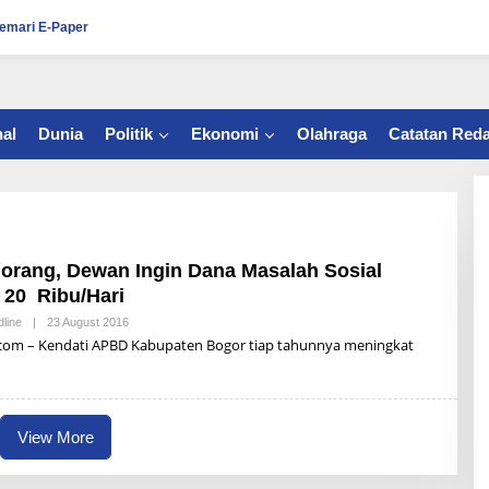
emari E-Paper
al
Dunia
Politik
Ekonomi
Olahraga
Catatan Reda
 orang, Dewan Ingin Dana Masalah Sosial
 20 Ribu/Hari
line
|
23 August 2016
B
Y
.com – Kendati APBD Kabupaten Bogor tiap tahunnya meningkat
A
L
D
I
S
U
View More
P
R
I