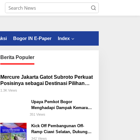
ksi
Bogor IN E-Paper
Index
Berita Populer
Mercure Jakarta Gatot Subroto Perkuat
Posisinya sebagai Destinasi Pilihan
untuk Bisnis, Staycation, Meeting, dan
1.3K Views
Kuliner di Jakarta Selatan
Upaya Pemkot Bogor
Menghadapi Dampak Kemarau
Panjang
351 Views
Kick Off Pembangunan Off-
Ramp Ciawi Selatan, Dukung
Konektivitas Antarwilayah di
342 Views