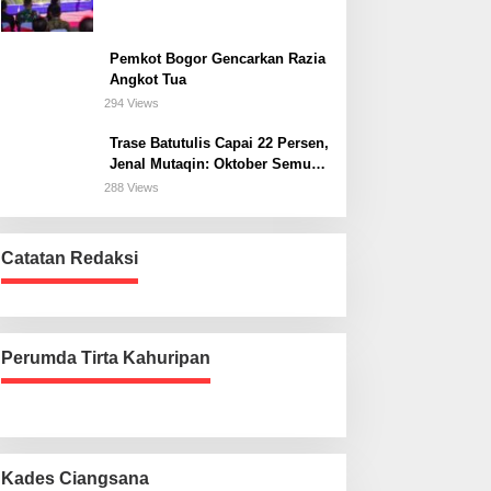
Bogor Selatan
Pemkot Bogor Gencarkan Razia
Angkot Tua
294 Views
Trase Batutulis Capai 22 Persen,
Jenal Mutaqin: Oktober Semua
Harus Beres
288 Views
Catatan Redaksi
Perumda Tirta Kahuripan
Kades Ciangsana