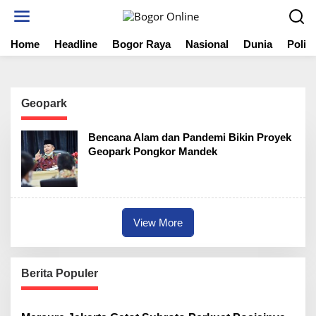
S
k
i
Home
Headline
Bogor Raya
Nasional
Dunia
Politi
p
t
o
c
o
Geopark
n
t
Bencana Alam dan Pandemi Bikin Proyek
e
Geopark Pongkor Mandek
n
t
View More
Berita Populer