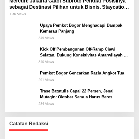
Mercure Jakarta Gatot Subroto Perkuat Posisinya
sebagai Destinasi Pilihan untuk Bisnis, Staycation,
Meeting, dan Kuliner di Jakarta Selatan
1.3K Views
Upaya Pemkot Bogor Menghadapi Dampak
Kemarau Panjang
349 Views
Kick Off Pembangunan Off-Ramp Ciawi
Selatan, Dukung Konektivitas Antarwilayah di
Bogor Selatan
340 Views
Pemkot Bogor Gencarkan Razia Angkot Tua
291 Views
Trase Batutulis Capai 22 Persen, Jenal
Mutaqin: Oktober Semua Harus Beres
284 Views
Catatan Redaksi