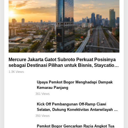
Mercure Jakarta Gatot Subroto Perkuat Posisinya
sebagai Destinasi Pilihan untuk Bisnis, Staycation,
Meeting, dan Kuliner di Jakarta Selatan
1.3K Views
Upaya Pemkot Bogor Menghadapi Dampak
Kemarau Panjang
361 Views
Kick Off Pembangunan Off-Ramp Ciawi
Selatan, Dukung Konektivitas Antarwilayah di
Bogor Selatan
350 Views
Pemkot Bogor Gencarkan Razia Angkot Tua