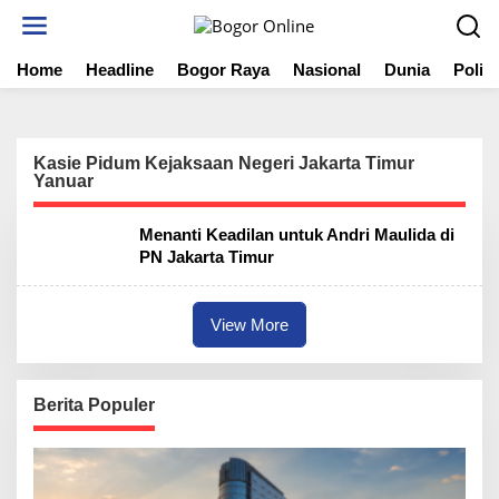
S
k
i
Home
Headline
Bogor Raya
Nasional
Dunia
Politi
p
t
o
c
o
Kasie Pidum Kejaksaan Negeri Jakarta Timur
n
Yanuar
t
e
Menanti Keadilan untuk Andri Maulida di
n
PN Jakarta Timur
t
View More
Berita Populer