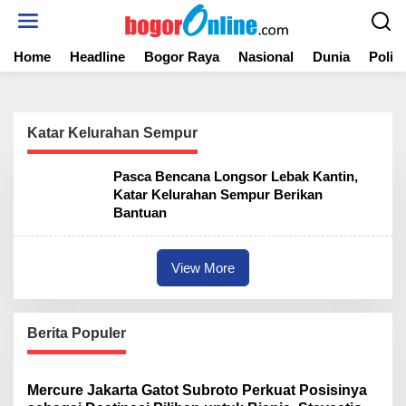
S
k
i
Home
Headline
Bogor Raya
Nasional
Dunia
Politi
p
t
o
c
o
Katar Kelurahan Sempur
n
t
Pasca Bencana Longsor Lebak Kantin,
e
Katar Kelurahan Sempur Berikan
n
Bantuan
t
View More
Berita Populer
Mercure Jakarta Gatot Subroto Perkuat Posisinya