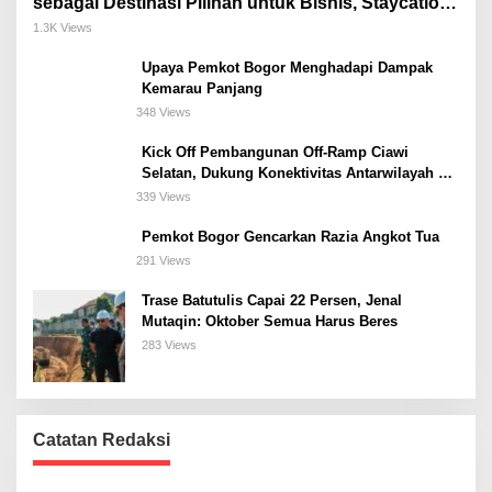
sebagai Destinasi Pilihan untuk Bisnis, Staycation,
Meeting, dan Kuliner di Jakarta Selatan
1.3K Views
Upaya Pemkot Bogor Menghadapi Dampak
Kemarau Panjang
348 Views
Kick Off Pembangunan Off-Ramp Ciawi
Selatan, Dukung Konektivitas Antarwilayah di
Bogor Selatan
339 Views
Pemkot Bogor Gencarkan Razia Angkot Tua
291 Views
Trase Batutulis Capai 22 Persen, Jenal
Mutaqin: Oktober Semua Harus Beres
283 Views
Catatan Redaksi