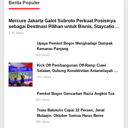
Berita Populer
Mercure Jakarta Gatot Subroto Perkuat Posisinya
sebagai Destinasi Pilihan untuk Bisnis, Staycation,
Meeting, dan Kuliner di Jakarta Selatan
1.3K Views
Upaya Pemkot Bogor Menghadapi Dampak
Kemarau Panjang
350 Views
Kick Off Pembangunan Off-Ramp Ciawi
Selatan, Dukung Konektivitas Antarwilayah di
Bogor Selatan
342 Views
Pemkot Bogor Gencarkan Razia Angkot Tua
293 Views
Trase Batutulis Capai 22 Persen, Jenal
Mutaqin: Oktober Semua Harus Beres
288 Views