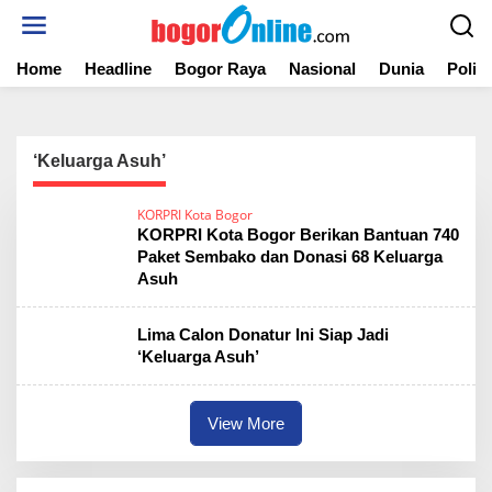
S
k
i
Home
Headline
Bogor Raya
Nasional
Dunia
Politi
p
t
o
c
o
‘Keluarga Asuh’
n
t
KORPRI Kota Bogor
e
KORPRI Kota Bogor Berikan Bantuan 740
n
Paket Sembako dan Donasi 68 Keluarga
t
Asuh
Lima Calon Donatur Ini Siap Jadi
‘Keluarga Asuh’
View More