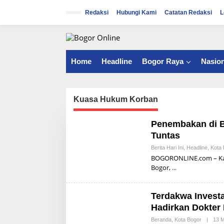
S
k
Redaksi
Hubungi Kami
Catatan Redaksi
L
i
p
t
o
c
Home
Headline
Bogor Raya
Nasion
o
n
t
e
Kuasa Hukum Korban
n
t
Penembakan di B
Tuntas
Berita Hari Ini
,
Headline
,
Kota 
BOGORONLINE.com – Kasu
Bogor,
Terdakwa Invest
Hadirkan Dokter
Beranda
,
Kota Bogor
|
13 