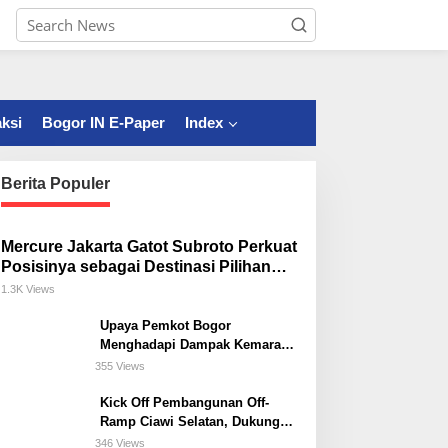
ksi
Bogor IN E-Paper
Index
Berita Populer
Mercure Jakarta Gatot Subroto Perkuat
Posisinya sebagai Destinasi Pilihan
untuk Bisnis, Staycation, Meeting, dan
1.3K Views
Kuliner di Jakarta Selatan
Upaya Pemkot Bogor
Menghadapi Dampak Kemarau
Panjang
355 Views
Kick Off Pembangunan Off-
Ramp Ciawi Selatan, Dukung
Konektivitas Antarwilayah di
346 Views