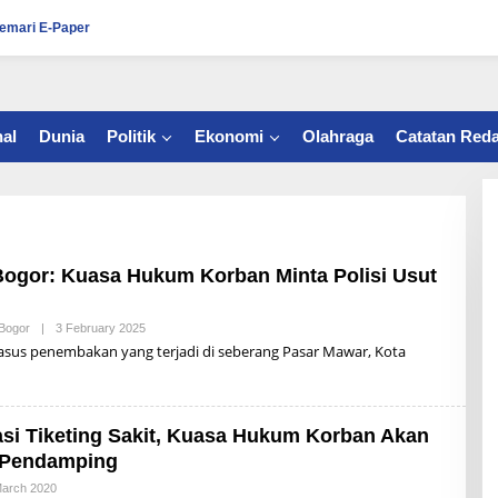
emari E-Paper
al
Dunia
Politik
Ekonomi
Olahraga
Catatan Reda
ogor: Kuasa Hukum Korban Minta Polisi Usut
Bogor
|
3 February 2025
B
Y
s penembakan yang terjadi di seberang Pasar Mawar, Kota
R
Z
B
U
N
asi Tiketing Sakit, Kuasa Hukum Korban Akan
A
I
 Pendamping
March 2020
B