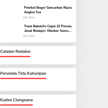
Bogor Selatan
Pemkot Bogor Gencarkan Razia
Angkot Tua
298 Views
Trase Batutulis Capai 22 Persen,
Jenal Mutaqin: Oktober Semua
Harus Beres
291 Views
Catatan Redaksi
Perumda Tirta Kahuripan
Kades Ciangsana