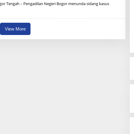
Y
r Tengah – Pengadilan Negeri Bogor menunda sidang kasus
R
Z
B
U
N
A
View More
I