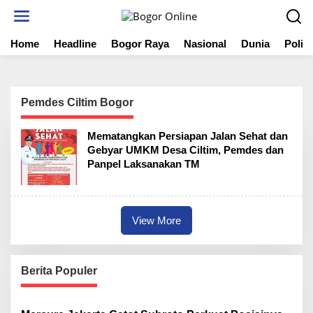
S
k
i
Home
Headline
Bogor Raya
Nasional
Dunia
Politi
p
t
o
c
o
Pemdes Ciltim Bogor
n
t
Mematangkan Persiapan Jalan Sehat dan
e
Gebyar UMKM Desa Ciltim, Pemdes dan
n
Panpel Laksanakan TM
t
View More
Berita Populer