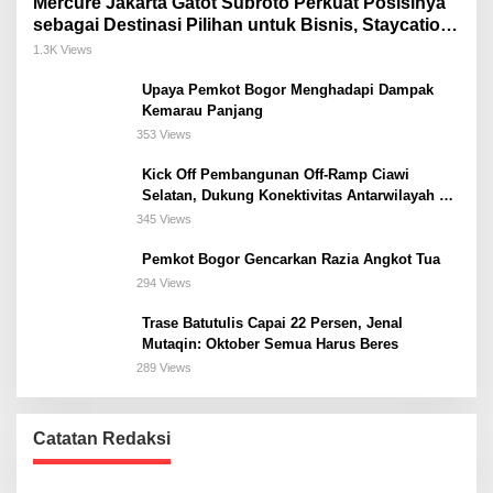
Mercure Jakarta Gatot Subroto Perkuat Posisinya
sebagai Destinasi Pilihan untuk Bisnis, Staycation,
Meeting, dan Kuliner di Jakarta Selatan
1.3K Views
Upaya Pemkot Bogor Menghadapi Dampak
Kemarau Panjang
353 Views
Kick Off Pembangunan Off-Ramp Ciawi
Selatan, Dukung Konektivitas Antarwilayah di
Bogor Selatan
345 Views
Pemkot Bogor Gencarkan Razia Angkot Tua
294 Views
Trase Batutulis Capai 22 Persen, Jenal
Mutaqin: Oktober Semua Harus Beres
289 Views
Catatan Redaksi