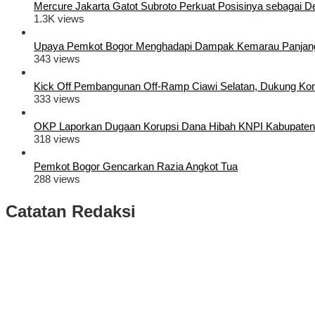
Mercure Jakarta Gatot Subroto Perkuat Posisinya sebagai Dest
1.3K views
Upaya Pemkot Bogor Menghadapi Dampak Kemarau Panjan
343 views
Kick Off Pembangunan Off-Ramp Ciawi Selatan, Dukung Konek
333 views
OKP Laporkan Dugaan Korupsi Dana Hibah KNPI Kabupaten
318 views
Pemkot Bogor Gencarkan Razia Angkot Tua
288 views
Catatan Redaksi
Puluhan Ribu Masyarakat Bumi Tegar Beriman, Sambut Sukacita K
Rudy Susmanto dan Ade Ruhandi Resmi Dilantik Presiden Prabowo 