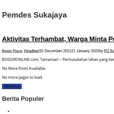
DPRD Kota Bogor Soroti Jalan Kotor Akibat Proyek Trase Baru Batu
Pemdes Sukajaya
Aktivitas Terhambat, Warga Minta 
Bogor Raya
,
Headline
|
31 December 2021
21 January 2022
by
RZ Bu
BOGORONLINE.com, Tamansari – Permasalahan lahan yang berlo
No More Posts Available.
No more pages to load.
View More
Berita Populer