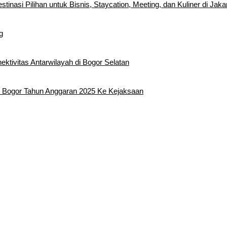
inasi Pilihan untuk Bisnis, Staycation, Meeting, dan Kuliner di Jaka
g
tivitas Antarwilayah di Bogor Selatan
 Bogor Tahun Anggaran 2025 Ke Kejaksaan
edatangan Bupati Rudy Susmanto dan Wakil Bupati Bogor Ade Ruha
Sebagai Bupati Bogor dan Wakil Bupati Bogor Periode 2025-2030