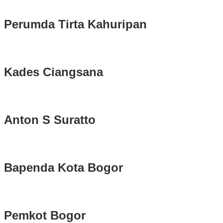
Longsor di Sukajaya, Logistik Hasil Pemungutan Suara Pilkada Se
Perumda Tirta Kahuripan
Kades Ciangsana
Anton S Suratto
Bapenda Kota Bogor
Pemkot Bogor