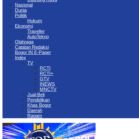
Nasional
Dunia
Politik
Hukum
Ekonomi
Traveller
AutoTekno
Olahraga
Catatan Redaksi
Bogor IN E-Paper
Index
TV
RCTI
RCTI+
GTV
INEWS
MNCTV
Jual-Beli
Pendidikan
Khas Bogor
Daerah
Ragam