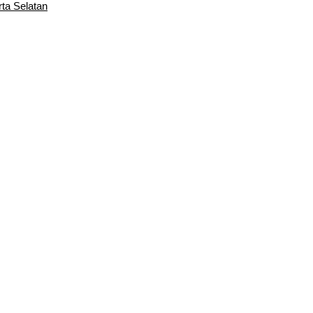
rta Selatan
ndi