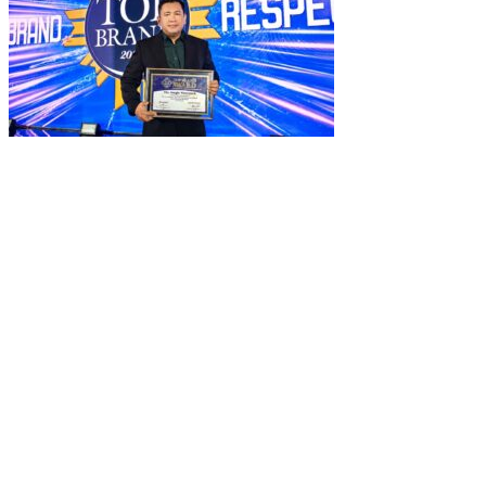
The Jungle Waterpark Bogor Kembali Raih Top Brand Award 2026
DPRD Kota Bogor Evaluasi DTSEN Bansos Pasca Ground Checki
Muscab VII Hiswana Migas Bogor Digelar, Dedie Rachim Tekankan 
Upaya Pemkot Bogor Menghadapi Dampak Kemarau Panjang
Pengelolaan Sampah Berbasis Waste to Energy Butuh Kolaborasi
PWI, KONI, KNPI, Kadin, dan Blackcats Gelar Nobar Final Piala D
Infrastruktur, Transportasi, dan Mobilitas di Bawah Nahkoda Dedie-
Kota dan Kabupaten Bogor Percepat Persiapan Pembangunan PS