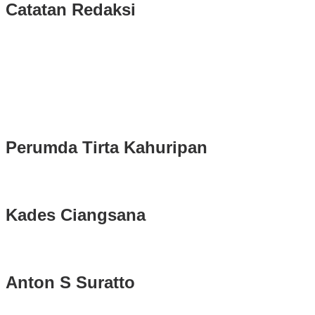
Catatan Redaksi
Puluhan Ribu Masyarakat Bumi Tegar Beriman, Sambut Sukacita K
Rudy Susmanto dan Ade Ruhandi Resmi Dilantik Presiden Prabowo 
Longsor di Sukajaya, Logistik Hasil Pemungutan Suara Pilkada Se
Perumda Tirta Kahuripan
Kades Ciangsana
Anton S Suratto