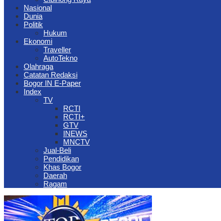
Nasional
Dunia
Politik
Hukum
Ekonomi
Traveller
AutoTekno
Olahraga
Catatan Redaksi
Bogor IN E-Paper
Index
TV
RCTI
RCTI+
GTV
INEWS
MNCTV
Jual-Beli
Pendidikan
Khas Bogor
Daerah
Ragam