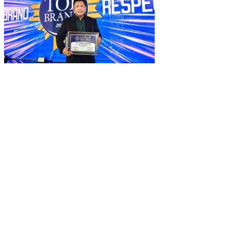
The Jungle Waterpark Bogor Kembali Raih Top Brand Award 2026
DPRD Kota Bogor Evaluasi DTSEN Bansos Pasca Ground Checki
Muscab VII Hiswana Migas Bogor Digelar, Dedie Rachim Tekankan 
Upaya Pemkot Bogor Menghadapi Dampak Kemarau Panjang
Pengelolaan Sampah Berbasis Waste to Energy Butuh Kolaborasi
PWI, KONI, KNPI, Kadin, dan Blackcats Gelar Nobar Final Piala D
Infrastruktur, Transportasi, dan Mobilitas di Bawah Nahkoda Dedie-
Kota dan Kabupaten Bogor Percepat Persiapan Pembangunan PS