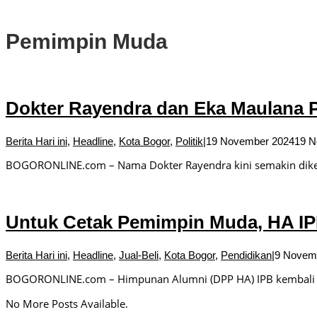
DPRD Kota Bogor Soroti Jalan Kotor Akibat Proyek Trase Baru Batu
Pemimpin Muda
Dokter Rayendra dan Eka Maulana 
Berita Hari ini
,
Headline
,
Kota Bogor
,
Politik
|
19 November 2024
19 N
BOGORONLINE.com – Nama Dokter Rayendra kini semakin dikena
Untuk Cetak Pemimpin Muda, HA IP
Berita Hari ini
,
Headline
,
Jual-Beli
,
Kota Bogor
,
Pendidikan
|
9 Novem
BOGORONLINE.com – Himpunan Alumni (DPP HA) IPB kembali 
No More Posts Available.