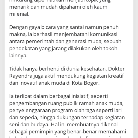
n
menarik dan mudah dipahami oleh kaum
g
milenial.
M
e
Dengan gaya bicara yang santai namun penuh
n
makna, ia berhasil menjembatani komunikasi
a
n
antara pemerintah dan generasi muda, sebuah
g
pendekatan yang jarang dilakukan oleh tokoh
k
lainnya.
a
n
Tidak hanya berhenti di dunia kesehatan, Dokter
H
Rayendra juga aktif mendukung kegiatan kreatif
a
t
dan inovatif anak muda di Kota Bogor.
i
M
Ia terlibat dalam berbagai inisiatif, seperti
i
pengembangan ruang publik ramah anak muda,
l
penyelenggaraan program olahraga seperti lari
e
n
dan sepeda, hingga dukungan terhadap kegiatan
i
seni dan budaya. Hal ini membuatnya dikenal
a
sebagai pemimpin yang benar-benar memahami
l