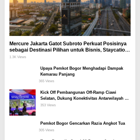
Mercure Jakarta Gatot Subroto Perkuat Posisinya
sebagai Destinasi Pilihan untuk Bisnis, Staycation,
Meeting, dan Kuliner di Jakarta Selatan
1.3K Views
Upaya Pemkot Bogor Menghadapi Dampak
Kemarau Panjang
365 Views
Kick Off Pembangunan Off-Ramp Ciawi
Selatan, Dukung Konektivitas Antarwilayah di
Bogor Selatan
353 Views
Pemkot Bogor Gencarkan Razia Angkot Tua
305 Views