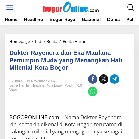
S
k
i
Home
Headline
Bogor Raya
Nasional
Dunia
Politi
p
t
o
c
Homepage
/
Index Berita
/
Berita Hari ini
D
o
o
n
Dokter Rayendra dan Eka Maulana
k
t
t
Pemimpin Muda yang Menangkan Hati
e
e
Milenial Kota Bogor
n
r
t
R
RZ Bunai
19 November 2024
a
Berita Hari Ini
,
Headline
,
Kota Bogor
,
Politik
710
y
Views
e
n
d
r
BOGORONLINE.com
– Nama Dokter Rayendra
a
kini semakin dikenal di Kota Bogor, terutama di
d
a
kalangan milenial yang mengaguminya sebagai
n
sosok inspiratif.