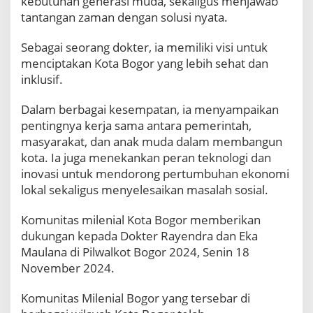
kebutuhan generasi muda, sekaligus menjawab
K
tantangan zaman dengan solusi nyata.
o
t
a
Sebagai seorang dokter, ia memiliki visi untuk
B
menciptakan Kota Bogor yang lebih sehat dan
o
inklusif.
g
o
Dalam berbagai kesempatan, ia menyampaikan
r
pentingnya kerja sama antara pemerintah,
masyarakat, dan anak muda dalam membangun
kota. Ia juga menekankan peran teknologi dan
inovasi untuk mendorong pertumbuhan ekonomi
lokal sekaligus menyelesaikan masalah sosial.
Komunitas milenial Kota Bogor memberikan
dukungan kepada Dokter Rayendra dan Eka
Maulana di Pilwalkot Bogor 2024, Senin 18
November 2024.
Komunitas Milenial Bogor yang tersebar di