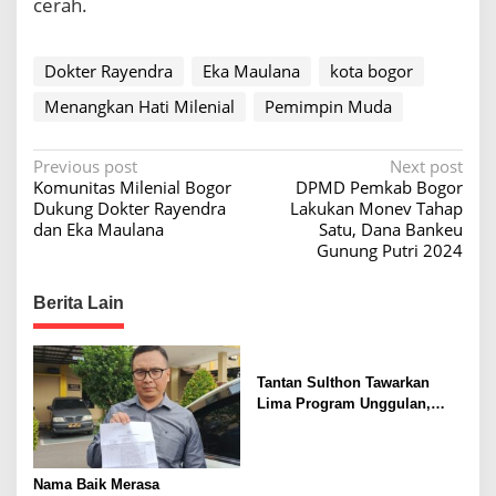
cerah.
Dokter Rayendra
Eka Maulana
kota bogor
Menangkan Hati Milenial
Pemimpin Muda
P
Previous post
Next post
Komunitas Milenial Bogor
DPMD Pemkab Bogor
o
Dukung Dokter Rayendra
Lakukan Monev Tahap
s
dan Eka Maulana
Satu, Dana Bankeu
Gunung Putri 2024
t
n
Berita Lain
a
v
i
Tantan Sulthon Tawarkan
Lima Program Unggulan,
g
Siap Bawa PWI Jawa Barat
a
Lebih Adaptif dan Sejahtera
t
Nama Baik Merasa