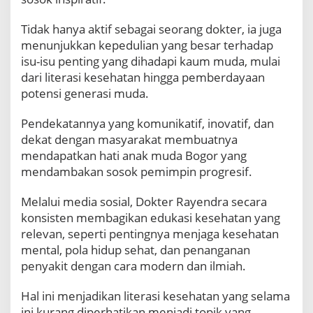
E
k
Tidak hanya aktif sebagai seorang dokter, ia juga
a
menunjukkan kepedulian yang besar terhadap
M
a
isu-isu penting yang dihadapi kaum muda, mulai
u
dari literasi kesehatan hingga pemberdayaan
l
potensi generasi muda.
a
n
Pendekatannya yang komunikatif, inovatif, dan
a
dekat dengan masyarakat membuatnya
P
e
mendapatkan hati anak muda Bogor yang
m
mendambakan sosok pemimpin progresif.
i
m
Melalui media sosial, Dokter Rayendra secara
p
konsisten membagikan edukasi kesehatan yang
i
n
relevan, seperti pentingnya menjaga kesehatan
M
mental, pola hidup sehat, dan penanganan
u
penyakit dengan cara modern dan ilmiah.
d
a
Hal ini menjadikan literasi kesehatan yang selama
y
ini kurang diperhatikan menjadi topik yang
a