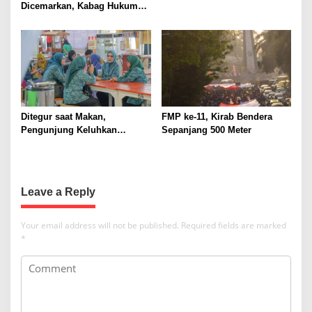
i
Dicemarkan, Kabag Hukum
dan HAM Buat Laporan ke
o
Polisi dengan Pasal UU ITE
n
Ditegur saat Makan,
FMP ke-11, Kirab Bendera
Pengunjung Keluhkan
Sepanjang 500 Meter
Pengelolaan Pujasera Pasar
Jambu Dua
Leave a Reply
Your email address will not be published.
Required fields are marked
*