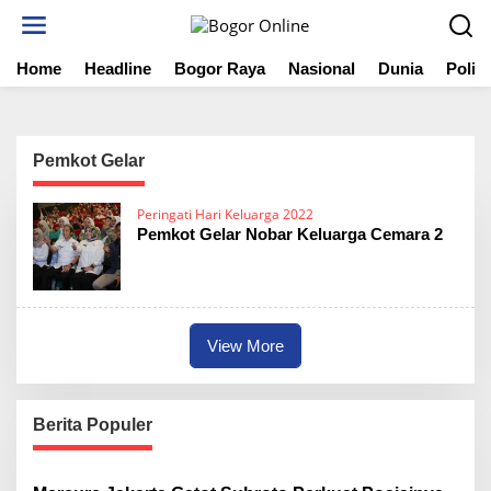
S
k
i
Home
Headline
Bogor Raya
Nasional
Dunia
Politi
p
t
o
c
o
Pemkot Gelar
n
t
Peringati Hari Keluarga 2022
e
Pemkot Gelar Nobar Keluarga Cemara 2
n
t
View More
Berita Populer