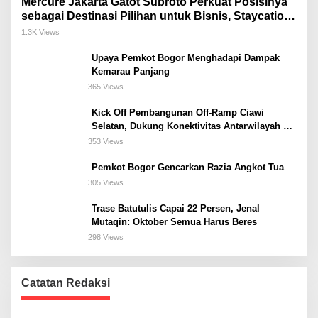
Mercure Jakarta Gatot Subroto Perkuat Posisinya
sebagai Destinasi Pilihan untuk Bisnis, Staycation,
Meeting, dan Kuliner di Jakarta Selatan
1.3K Views
Upaya Pemkot Bogor Menghadapi Dampak
Kemarau Panjang
365 Views
Kick Off Pembangunan Off-Ramp Ciawi
Selatan, Dukung Konektivitas Antarwilayah di
Bogor Selatan
353 Views
Pemkot Bogor Gencarkan Razia Angkot Tua
305 Views
Trase Batutulis Capai 22 Persen, Jenal
Mutaqin: Oktober Semua Harus Beres
298 Views
Catatan Redaksi