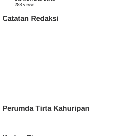
288 views
Catatan Redaksi
Puluhan Ribu Masyarakat Bumi Tegar Beriman, Sambut Sukacita
Kedatangan Bupati Rudy Susmanto dan Wakil Bupati Bogor Ade
Ruhandi
Rudy Susmanto dan Ade Ruhandi Resmi Dilantik Presiden
Prabowo Sebagai Bupati Bogor dan Wakil Bupati Bogor Periode
2025-2030
Longsor di Sukajaya, Logistik Hasil Pemungutan Suara Pilkada
Serentak 2024 di Kabupaten Bogor Belum Bisa di Angkut ke PPS
Perumda Tirta Kahuripan