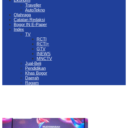
Ekonomi
Traveller
AutoTekno
Olahraga
Catatan Redaksi
Bogor IN E-Paper
Index
TV
RCTI
RCTI+
GTV
INEWS
MNCTV
Jual-Beli
Pendidikan
Khas Bogor
Daerah
Ragam
The Jungle Waterpark Bogor Kembali Raih Top Brand Award 2026
DPRD Kota Bogor Evaluasi DTSEN Bansos Pasca Ground
Checking