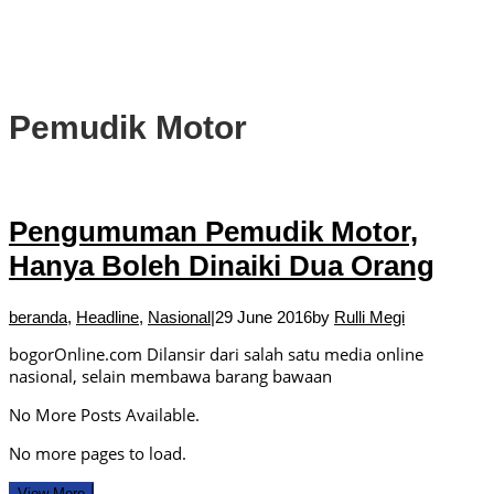
PSEL Bogor Raya
DPRD Kota Bogor Soroti Jalan Kotor Akibat Proyek Trase Baru
Batutulis
Pemudik Motor
Pengumuman Pemudik Motor,
Hanya Boleh Dinaiki Dua Orang
beranda
,
Headline
,
Nasional
|
29 June 2016
by
Rulli Megi
bogorOnline.com Dilansir dari salah satu media online
nasional, selain membawa barang bawaan
No More Posts Available.
No more pages to load.
View More