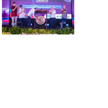
Muscab VII Hiswana Migas Bogor Digelar, Dedie Rachim
Tekankan Integritas dan Ketahanan Energi
Upaya Pemkot Bogor Menghadapi Dampak Kemarau Panjang
Pengelolaan Sampah Berbasis Waste to Energy Butuh Kolaborasi
Semua Pihak
PWI, KONI, KNPI, Kadin, dan Blackcats Gelar Nobar Final Piala
Dunia 2026 Bersama Walikota Bogor
Infrastruktur, Transportasi, dan Mobilitas di Bawah Nahkoda
Dedie-Jenal
Kota dan Kabupaten Bogor Percepat Persiapan Pembangunan