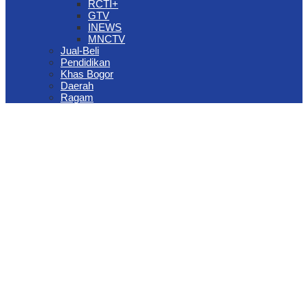
RCTI+
GTV
INEWS
MNCTV
Jual-Beli
Pendidikan
Khas Bogor
Daerah
Ragam
The Jungle Waterpark Bogor Kembali Raih Top Brand Award 2026
DPRD Kota Bogor Evaluasi DTSEN Bansos Pasca Ground
Checking
Muscab VII Hiswana Migas Bogor Digelar, Dedie Rachim
Tekankan Integritas dan Ketahanan Energi
Upaya Pemkot Bogor Menghadapi Dampak Kemarau Panjang
Pengelolaan Sampah Berbasis Waste to Energy Butuh Kolaborasi
Semua Pihak