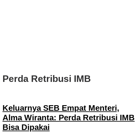
PWI, KONI, KNPI, Kadin, dan Blackcats Gelar Nobar Final Piala
Dunia 2026 Bersama Walikota Bogor
Infrastruktur, Transportasi, dan Mobilitas di Bawah Nahkoda
Dedie-Jenal
Kota dan Kabupaten Bogor Percepat Persiapan Pembangunan
PSEL Bogor Raya
DPRD Kota Bogor Soroti Jalan Kotor Akibat Proyek Trase Baru
Batutulis
Perda Retribusi IMB
Keluarnya SEB Empat Menteri,
Alma Wiranta: Perda Retribusi IMB
Bisa Dipakai