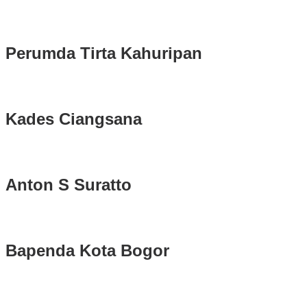
Longsor di Sukajaya, Logistik Hasil Pemungutan Suara Pilkada
Serentak 2024 di Kabupaten Bogor Belum Bisa di Angkut ke PPS
Perumda Tirta Kahuripan
Kades Ciangsana
Anton S Suratto
Bapenda Kota Bogor