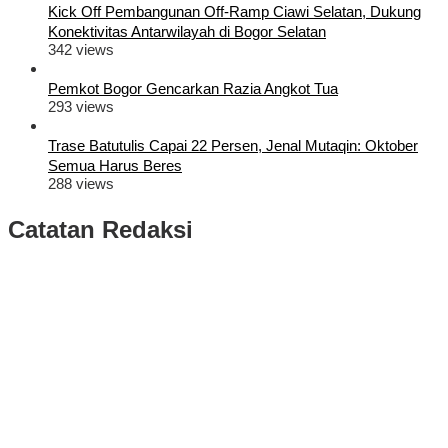
Kick Off Pembangunan Off-Ramp Ciawi Selatan, Dukung
Konektivitas Antarwilayah di Bogor Selatan
342 views
Pemkot Bogor Gencarkan Razia Angkot Tua
293 views
Trase Batutulis Capai 22 Persen, Jenal Mutaqin: Oktober
Semua Harus Beres
288 views
Catatan Redaksi
Puluhan Ribu Masyarakat Bumi Tegar Beriman, Sambut Sukacita
Kedatangan Bupati Rudy Susmanto dan Wakil Bupati Bogor Ade
Ruhandi
Rudy Susmanto dan Ade Ruhandi Resmi Dilantik Presiden
Prabowo Sebagai Bupati Bogor dan Wakil Bupati Bogor Periode
2025-2030