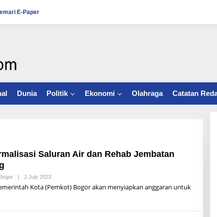
emari E-Paper
al
Dunia
Politik
Ekonomi
Olahraga
Catatan Reda
malisasi Saluran Air dan Rehab Jembatan
g
Bogor
|
2 July 2023
B
Y
erintah Kota (Pemkot) Bogor akan menyiapkan anggaran untuk
R
Z
B
U