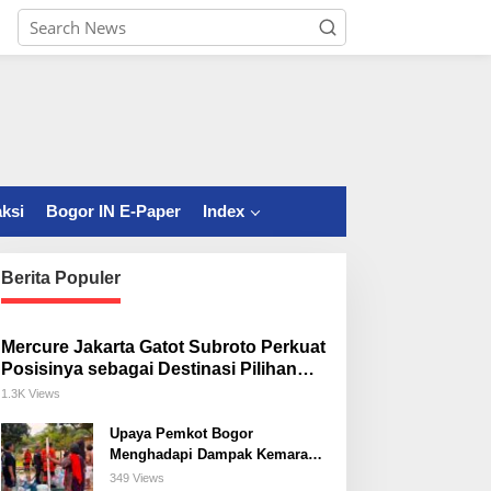
ksi
Bogor IN E-Paper
Index
Berita Populer
Mercure Jakarta Gatot Subroto Perkuat
Posisinya sebagai Destinasi Pilihan
untuk Bisnis, Staycation, Meeting, dan
1.3K Views
Kuliner di Jakarta Selatan
Upaya Pemkot Bogor
Menghadapi Dampak Kemarau
Panjang
349 Views