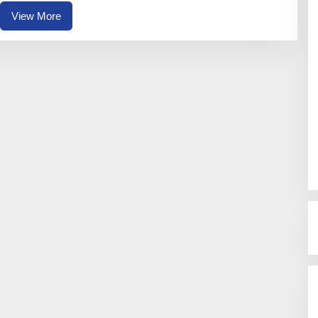
N
A
View More
I