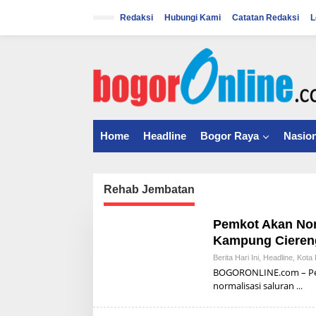
S
k
Redaksi
Hubungi Kami
Catatan Redaksi
L
i
p
t
o
c
o
n
t
Home
Headline
Bogor Raya
Nasion
e
n
t
Rehab Jembatan
Pemkot Akan Nor
Kampung Cieren
Berita Hari Ini
,
Headline
,
Kota 
BOGORONLINE.com – Pem
normalisasi saluran