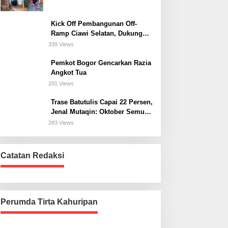
Kick Off Pembangunan Off-
Ramp Ciawi Selatan, Dukung
Konektivitas Antarwilayah di
339 Views
Bogor Selatan
Pemkot Bogor Gencarkan Razia
Angkot Tua
291 Views
Trase Batutulis Capai 22 Persen,
Jenal Mutaqin: Oktober Semua
Harus Beres
283 Views
Catatan Redaksi
Perumda Tirta Kahuripan