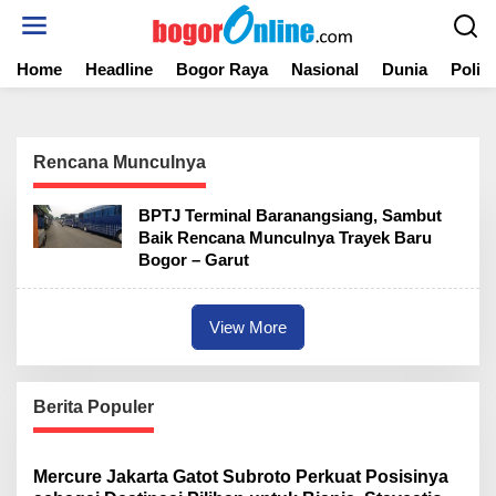
S
k
i
Home
Headline
Bogor Raya
Nasional
Dunia
Politi
p
t
o
c
o
Rencana Munculnya
n
t
BPTJ Terminal Baranangsiang, Sambut
e
Baik Rencana Munculnya Trayek Baru
n
Bogor – Garut
t
View More
Berita Populer
Mercure Jakarta Gatot Subroto Perkuat Posisinya