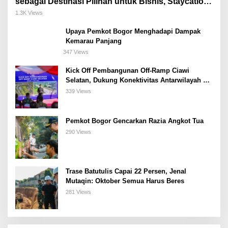
sebagai Destinasi Pilihan untuk Bisnis, Staycation,
Meeting, dan Kuliner di Jakarta Selatan
1.3K Views
Upaya Pemkot Bogor Menghadapi Dampak
Kemarau Panjang
347 Views
Kick Off Pembangunan Off-Ramp Ciawi
Selatan, Dukung Konektivitas Antarwilayah di
Bogor Selatan
339 Views
Pemkot Bogor Gencarkan Razia Angkot Tua
290 Views
Trase Batutulis Capai 22 Persen, Jenal
Mutaqin: Oktober Semua Harus Beres
281 Views