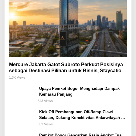
Mercure Jakarta Gatot Subroto Perkuat Posisinya
sebagai Destinasi Pilihan untuk Bisnis, Staycation,
Meeting, dan Kuliner di Jakarta Selatan
1.3K Views
Upaya Pemkot Bogor Menghadapi Dampak
Kemarau Panjang
343 Views
Kick Off Pembangunan Off-Ramp Ciawi
Selatan, Dukung Konektivitas Antarwilayah di
Bogor Selatan
333 Views
Pemkot Bogor Gencarkan Razia Angkot Tua