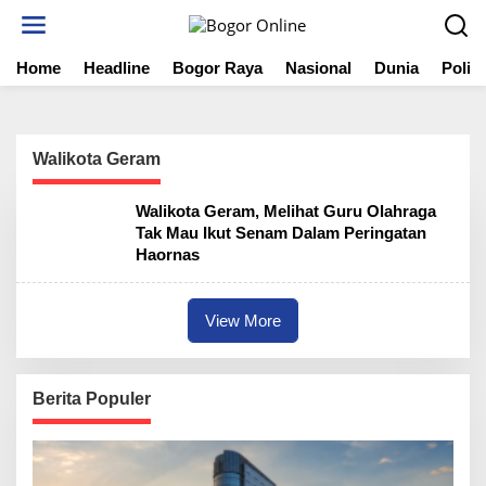
S
k
i
Home
Headline
Bogor Raya
Nasional
Dunia
Politi
p
t
o
c
o
Walikota Geram
n
t
Walikota Geram, Melihat Guru Olahraga
e
Tak Mau Ikut Senam Dalam Peringatan
n
Haornas
t
View More
Berita Populer