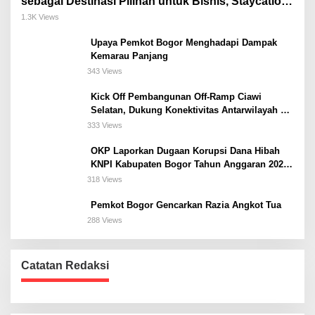
sebagai Destinasi Pilihan untuk Bisnis, Staycation,
Meeting, dan Kuliner di Jakarta Selatan
1.3K Views
Upaya Pemkot Bogor Menghadapi Dampak
Kemarau Panjang
343 Views
Kick Off Pembangunan Off-Ramp Ciawi
Selatan, Dukung Konektivitas Antarwilayah di
Bogor Selatan
333 Views
OKP Laporkan Dugaan Korupsi Dana Hibah
KNPI Kabupaten Bogor Tahun Anggaran 2025
Ke Kejaksaan
318 Views
Pemkot Bogor Gencarkan Razia Angkot Tua
288 Views
Catatan Redaksi