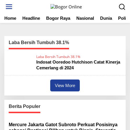
S
k
i
Home
Headline
Bogor Raya
Nasional
Dunia
Politi
p
t
o
c
o
Laba Bersih Tumbuh 38.1%
n
t
Laba Bersih Tumbuh 38.1%
e
Indosat Ooredoo Hutchison Catat Kinerja
n
Cemerlang di 2024
t
View More
Berita Populer
Mercure Jakarta Gatot Subroto Perkuat Posisinya