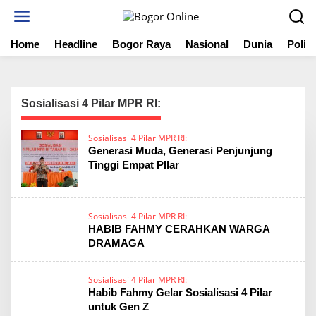
S
k
i
Home
Headline
Bogor Raya
Nasional
Dunia
Politi
p
t
o
c
o
Sosialisasi 4 Pilar MPR RI:
n
t
Sosialisasi 4 Pilar MPR RI:
e
Generasi Muda, Generasi Penjunjung
n
Tinggi Empat PIlar
t
Sosialisasi 4 Pilar MPR RI:
HABIB FAHMY CERAHKAN WARGA
DRAMAGA
Sosialisasi 4 Pilar MPR RI:
Habib Fahmy Gelar Sosialisasi 4 Pilar
untuk Gen Z