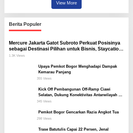
View More
Berita Populer
Mercure Jakarta Gatot Subroto Perkuat Posisinya
sebagai Destinasi Pilihan untuk Bisnis, Staycation,
Meeting, dan Kuliner di Jakarta Selatan
1.3K Views
Upaya Pemkot Bogor Menghadapi Dampak
Kemarau Panjang
355 Views
Kick Off Pembangunan Off-Ramp Ciawi
Selatan, Dukung Konektivitas Antarwilayah di
Bogor Selatan
345 Views
Pemkot Bogor Gencarkan Razia Angkot Tua
298 Views
Trase Batutulis Capai 22 Persen, Jenal