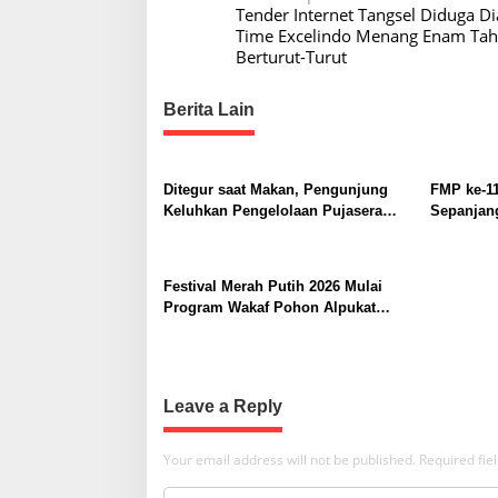
Tender Internet Tangsel Diduga Di
o
Time Excelindo Menang Enam Ta
s
Berturut-Turut
t
Berita Lain
n
a
v
Ditegur saat Makan, Pengunjung
FMP ke-11
i
Keluhkan Pengelolaan Pujasera
Sepanjang
Pasar Jambu Dua
g
a
Festival Merah Putih 2026 Mulai
t
Program Wakaf Pohon Alpukat
untuk Rumah Ibadah
i
o
n
Leave a Reply
Your email address will not be published.
Required fi