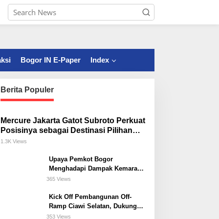
ksi
Bogor IN E-Paper
Index
Berita Populer
Mercure Jakarta Gatot Subroto Perkuat
Posisinya sebagai Destinasi Pilihan
untuk Bisnis, Staycation, Meeting, dan
1.3K Views
Kuliner di Jakarta Selatan
Upaya Pemkot Bogor
Menghadapi Dampak Kemarau
Panjang
365 Views
Kick Off Pembangunan Off-
Ramp Ciawi Selatan, Dukung
Konektivitas Antarwilayah di
353 Views