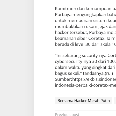
e
Komitmen dan kemampuan para 
r
b
Purbaya mengungkapkan bahwa
a
untuk membenahi sistem keam
i
membuktikan rekam jejak dan k
k
hacker tersebut, Purbaya mela
i
S
keamanan siber Coretax. Ia 
i
berada di level 30 dari skala 1
s
t
“Ini sekarang security-nya Cor
e
cybersecurity-nya 30 dari 100
m
dalam waktu yang singkat dari 
C
o
bagus sekali,” tandasnya.(rul)
r
Sumber:https://ekbis.sindon
e
indonesia-perbaiki-coretax-
t
a
x
Bersama Hacker Merah Putih
P
Previous post