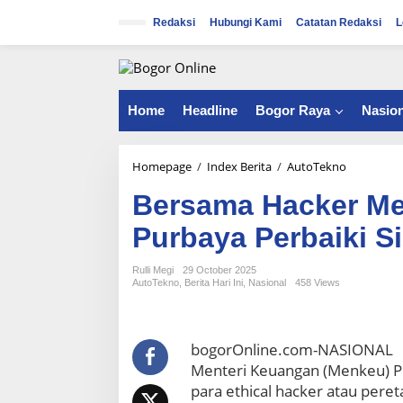
S
k
Redaksi
Hubungi Kami
Catatan Redaksi
L
i
p
t
o
c
Home
Headline
Bogor Raya
Nasion
o
n
t
Homepage
/
Index Berita
/
AutoTekno
B
e
e
n
Bersama Hacker Me
r
t
s
Purbaya Perbaiki S
a
m
a
Rulli Megi
29 October 2025
AutoTekno
,
Berita Hari Ini
,
Nasional
458 Views
H
a
c
k
bogorOnline.com-NASIONAL
e
Menteri Keuangan (Menkeu) P
r
para ethical hacker atau peret
M