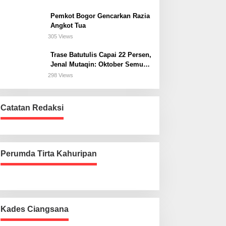
Bogor Selatan
Pemkot Bogor Gencarkan Razia
Angkot Tua
305 Views
Trase Batutulis Capai 22 Persen,
Jenal Mutaqin: Oktober Semua
Harus Beres
298 Views
Catatan Redaksi
Perumda Tirta Kahuripan
Kades Ciangsana