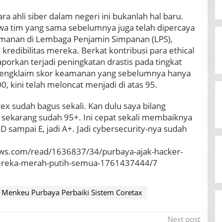
ahli siber dalam negeri ini bukanlah hal baru.
 tim yang sama sebelumnya juga telah dipercaya
anan di Lembaga Penjamin Simpanan (LPS),
redibilitas mereka. Berkat kontribusi para ethical
porkan terjadi peningkatan drastis pada tingkat
mengklaim skor keamanan yang sebelumnya hanya
00, kini telah meloncat menjadi di atas 95.
tex sudah bagus sekali. Kan dulu saya bilang
, sekarang sudah 95+. Ini cepat sekali membaiknya
D sampai E, jadi A+. Jadi cybersecurity-nya sudah
ews.com/read/1636837/34/purbaya-ajak-hacker-
mereka-merah-putih-semua-1761437444/7
Menkeu Purbaya Perbaiki Sistem Coretax
Next post