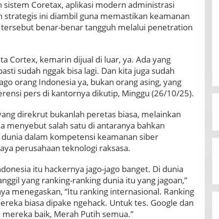
istem Coretax, aplikasi modern administrasi
h strategis ini diambil guna memastikan keamanan
i tersebut benar-benar tangguh melalui penetration
a Cortex, kemarin dijual di luar, ya. Ada yang
asti sudah nggak bisa lagi. Dan kita juga sudah
-jago orang Indonesia ya, bukan orang asing, yang
ferensi pers di kantornya dikutip, Minggu (26/10/25).
ang direkrut bukanlah peretas biasa, melainkan
 Ia menyebut salah satu di antaranya bahkan
dunia dalam kompetensi keamanan siber
caya perusahaan teknologi raksasa.
ndonesia itu hackernya jago-jago banget. Di dunia
anggil yang ranking-ranking dunia itu yang jagoan,”
aya menegaskan, “Itu ranking internasional. Ranking
 mereka biasa dipake ngehack. Untuk tes. Google dan
an mereka baik, Merah Putih semua.”