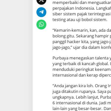
e
memperbaiki dan menguatkan s
r
perpajakan Indonesia. Langka
a
siber sistem pajak terintegras
h
testing atau uji bobol sistem.
P
u
t
“Kemarin-kemarin, kan, ada dat
i
bolong gitu. Sekarang hampir p
h
panggil hacker kita, yang jago
,
jago-jago,” ujar dia dalam kon
M
e
Purbaya menegaskan talenta y
n
k
yang terbaik di kancah global.
e
menduduki peringkat keenam 
u
internasional dan kerap diper
P
u
“Anda jangan kira loh. Orang I
r
b
juga ditakutin rupanya. Saya p
a
ungkapnya. Lebih lanjut, Purb
y
6 internasional di dunia. Jadi
a
lain-lain yang besar-besar. D
P