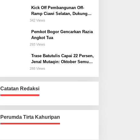
Kick Off Pembangunan Off-
Ramp Ciawi Selatan, Dukung
Konektivitas Antarwilayah di
342 Views
Bogor Selatan
Pemkot Bogor Gencarkan Razia
Angkot Tua
293 Views
Trase Batutulis Capai 22 Persen,
Jenal Mutaqin: Oktober Semua
Harus Beres
288 Views
Catatan Redaksi
Perumda Tirta Kahuripan