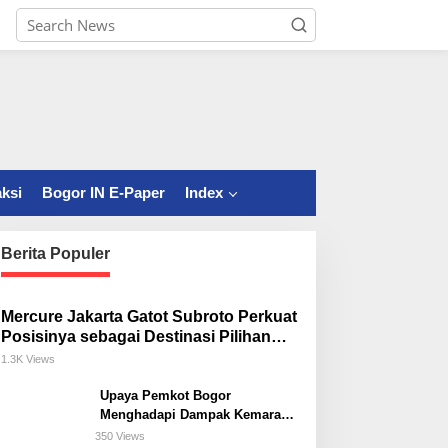
ksi
Bogor IN E-Paper
Index
Berita Populer
Mercure Jakarta Gatot Subroto Perkuat
Posisinya sebagai Destinasi Pilihan
untuk Bisnis, Staycation, Meeting, dan
1.3K Views
Kuliner di Jakarta Selatan
Upaya Pemkot Bogor
Menghadapi Dampak Kemarau
Panjang
350 Views