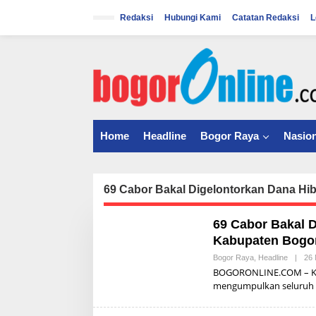
S
k
Redaksi
Hubungi Kami
Catatan Redaksi
L
i
p
t
o
c
o
n
t
Home
Headline
Bogor Raya
Nasion
e
n
t
69 Cabor Bakal Digelontorkan Dana Hi
69 Cabor Bakal 
Kabupaten Bogor
Bogor Raya
,
Headline
|
26
BOGORONLINE.COM – Kom
mengumpulkan seluruh