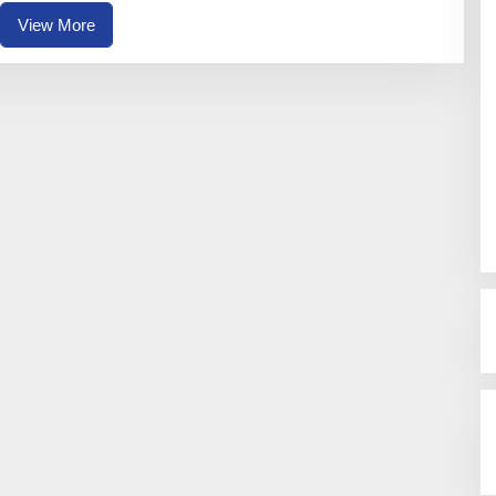
B
O
View More