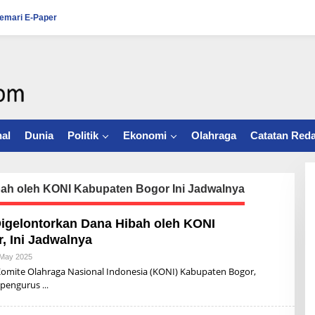
emari E-Paper
al
Dunia
Politik
Ekonomi
Olahraga
Catatan Reda
bah oleh KONI Kabupaten Bogor Ini Jadwalnya
Digelontorkan Dana Hibah oleh KONI
, Ini Jadwalnya
 May 2025
B
Y
ite Olahraga Nasional Indonesia (KONI) Kabupaten Bogor,
A
 pengurus
Q
U
N