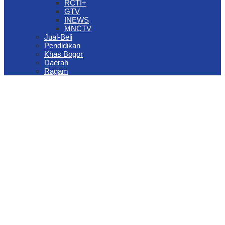
RCTI+
GTV
INEWS
MNCTV
Jual-Beli
Pendidikan
Khas Bogor
Daerah
Ragam
The Jungle Waterpark Bogor Kembali Raih Top Brand Award 2026
DPRD Kota Bogor Evaluasi DTSEN Bansos Pasca Ground
Checking
Muscab VII Hiswana Migas Bogor Digelar, Dedie Rachim
Tekankan Integritas dan Ketahanan Energi
Upaya Pemkot Bogor Menghadapi Dampak Kemarau Panjang
Pengelolaan Sampah Berbasis Waste to Energy Butuh Kolaborasi
Semua Pihak