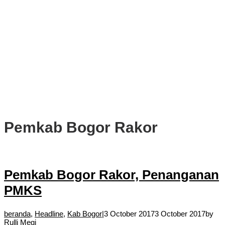
PWI, KONI, KNPI, Kadin, dan Blackcats Gelar Nobar Final Piala
Dunia 2026 Bersama Walikota Bogor
Infrastruktur, Transportasi, dan Mobilitas di Bawah Nahkoda
Dedie-Jenal
Kota dan Kabupaten Bogor Percepat Persiapan Pembangunan
PSEL Bogor Raya
DPRD Kota Bogor Soroti Jalan Kotor Akibat Proyek Trase Baru
Batutulis
Pemkab Bogor Rakor
Pemkab Bogor Rakor, Penanganan
PMKS
beranda
,
Headline
,
Kab Bogor
|
3 October 2017
3 October 2017
by
Rulli Megi