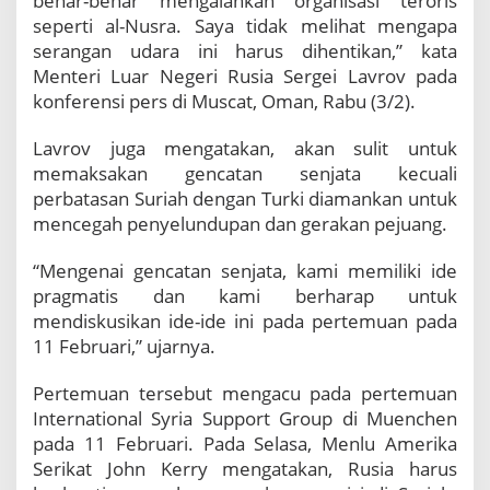
benar-benar mengalahkan organisasi teroris
n
seperti al-Nusra. Saya tidak melihat mengapa
t
serangan udara ini harus dihentikan,” kata
i
M
Menteri Luar Negeri Rusia Sergei Lavrov pada
e
konferensi pers di Muscat, Oman, Rabu (3/2).
n
g
Lavrov juga mengatakan, akan sulit untuk
g
memaksakan gencatan senjata kecuali
e
perbatasan Suriah dengan Turki diamankan untuk
m
p
mencegah penyelundupan dan gerakan pejuang.
u
r
“Mengenai gencatan senjata, kami memiliki ide
S
pragmatis dan kami berharap untuk
u
mendiskusikan ide-ide ini pada pertemuan pada
r
i
11 Februari,” ujarnya.
a
h
Pertemuan tersebut mengacu pada pertemuan
International Syria Support Group di Muenchen
pada 11 Februari. Pada Selasa, Menlu Amerika
Serikat John Kerry mengatakan, Rusia harus