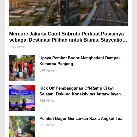
Mercure Jakarta Gatot Subroto Perkuat Posisinya
sebagai Destinasi Pilihan untuk Bisnis, Staycation,
Meeting, dan Kuliner di Jakarta Selatan
1.3K Views
Upaya Pemkot Bogor Menghadapi Dampak
Kemarau Panjang
349 Views
Kick Off Pembangunan Off-Ramp Ciawi
Selatan, Dukung Konektivitas Antarwilayah di
Bogor Selatan
339 Views
Pemkot Bogor Gencarkan Razia Angkot Tua
291 Views