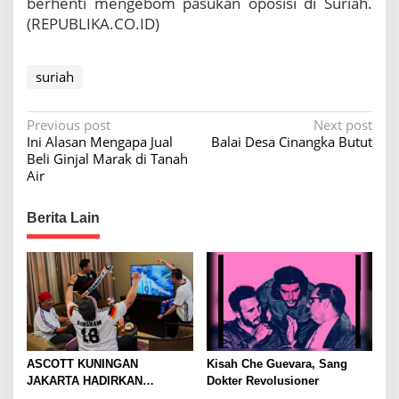
berhenti mengebom pasukan oposisi di Suriah.
(REPUBLIKA.CO.ID)
suriah
P
Previous post
Next post
Ini Alasan Mengapa Jual
Balai Desa Cinangka Butut
o
Beli Ginjal Marak di Tanah
s
Air
t
Berita Lain
n
a
v
i
g
a
ASCOTT KUNINGAN
Kisah Che Guevara, Sang
t
JAKARTA HADIRKAN
Dokter Revolusioner
PENGALAMAN MENGINAP 24