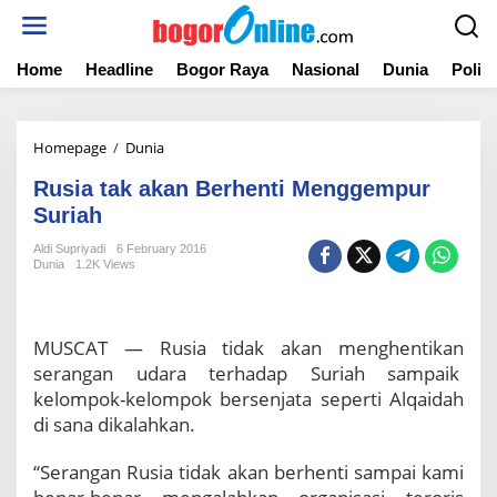
S
k
i
Home
Headline
Bogor Raya
Nasional
Dunia
Politi
p
t
o
c
Homepage
/
Dunia
R
o
u
n
Rusia tak akan Berhenti Menggempur
s
t
i
Suriah
e
a
n
Aldi Supriyadi
6 February 2016
t
t
Dunia
1.2K Views
a
k
a
k
MUSCAT — Rusia tidak akan menghentikan
a
serangan udara terhadap Suriah sampaik
n
kelompok-kelompok bersenjata seperti Alqaidah
B
di sana dikalahkan.
e
r
h
“Serangan Rusia tidak akan berhenti sampai kami
e