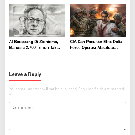
i
JAM SAMBIL NONTON PIALA
o
DUNIA DI KAMAR
n
AI Bersarang Di Zionisme,
CIA Dan Pasukan Elite Delta
Manusia 2.700 Triliun Tak
Force Operasi Absolute
Mau Tinggalkan Israel
Resolve, Penangkapan
Maduro Presiden Venezuela
Leave a Reply
Your email address will not be published.
Required fields are marked
*