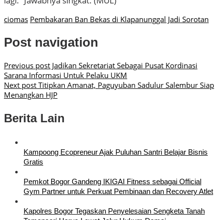
lagi.” Jawabnya singkat. (MUL)
ciomas
Pembakaran Ban Bekas di Klapanunggal Jadi Sorotan
Post navigation
Previous post
Jadikan Sekretariat Sebagai Pusat Kordinasi
Sarana Informasi Untuk Pelaku UKM
Next post
Titipkan Amanat, Paguyuban Sadulur Salembur Siap
Menangkan HJP
Berita Lain
Kampoong Ecopreneur Ajak Puluhan Santri Belajar Bisnis
Gratis
Pemkot Bogor Gandeng IKIGAI Fitness sebagai Official
Gym Partner untuk Perkuat Pembinaan dan Recovery Atlet
Kapolres Bogor Tegaskan Penyelesaian Sengketa Tanah