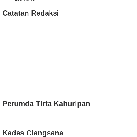
Catatan Redaksi
Puluhan Ribu Masyarakat Bumi Tegar Beriman, Sambut Sukacita
Kedatangan Bupati Rudy Susmanto dan Wakil Bupati Bogor Ade
Ruhandi
Rudy Susmanto dan Ade Ruhandi Resmi Dilantik Presiden
Prabowo Sebagai Bupati Bogor dan Wakil Bupati Bogor Periode
2025-2030
Longsor di Sukajaya, Logistik Hasil Pemungutan Suara Pilkada
Serentak 2024 di Kabupaten Bogor Belum Bisa di Angkut ke PPS
Perumda Tirta Kahuripan
Kades Ciangsana