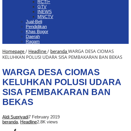
RCTI+
GTV
INEWS
MNCTV
Jual-Beli
Pendidikan
Khas Bogor
Daerah
Ragam
Homepage
/
Headline
/
beranda
WARGA DESA CIOMAS
KELUHKAN POLUSI UDARA SISA PEMBAKARAN BAN BEKAS
WARGA DESA CIOMAS
KELUHKAN POLUSI UDARA
SISA PEMBAKARAN BAN
BEKAS
Aldi Supriyadi
7 February 2019
beranda
,
Headline
2.8K views