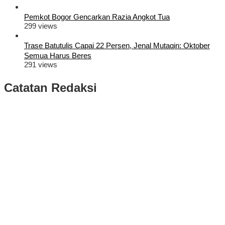
Pemkot Bogor Gencarkan Razia Angkot Tua
299 views
Trase Batutulis Capai 22 Persen, Jenal Mutaqin: Oktober
Semua Harus Beres
291 views
Catatan Redaksi
Puluhan Ribu Masyarakat Bumi Tegar Beriman, Sambut Sukacita
Kedatangan Bupati Rudy Susmanto dan Wakil Bupati Bogor Ade
Ruhandi
Rudy Susmanto dan Ade Ruhandi Resmi Dilantik Presiden
Prabowo Sebagai Bupati Bogor dan Wakil Bupati Bogor Periode
2025-2030
Longsor di Sukajaya, Logistik Hasil Pemungutan Suara Pilkada
Serentak 2024 di Kabupaten Bogor Belum Bisa di Angkut ke PPS