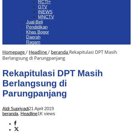
RCTI+
GTV
INEWS
MNCTV
Jual-Beli
Pendidikan
Khas Bogor
Daerah
Ragam
Homepage
/
Headline
/
beranda
Rekapitulasi DPT Masih
Berlangsung di Parungpanjang
Rekapitulasi DPT Masih
Berlangsung di
Parungpanjang
Aldi Supriyadi
21 April 2019
beranda
,
Headline
1K views