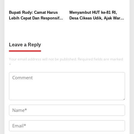
a
Dihentikan
t
Bupati Rudy: Camat Harus
Menyambut HUT ke-81 RI,
Lebih Cepat Dan Responsif
Desa Cikeas Udik, Ajak Warga
i
Ke Warganya
Kibarkan Merah Putih
o
n
Leave a Reply
Your email address will not be published.
Required fields are marked
*