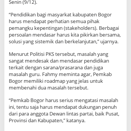
Senin (9/12).
g
P
“Pendidikan bagi masyarkat kabupaten Bogor
e
harus mendapat perhatian semua pihak
m
e
pemangku kepentingan (stakeholders). Berbagai
r
persoalan mendasar harus kita pikirkan bersama,
i
solusi yang sistemik dan berkelanjutan,” ujarnya.
n
t
Menurut Politisi PKS tersebut, masalah yang
a
sangat mendesak dan mendasar pendidikan
h
A
terkait dengan sarana/prasarana dan juga
t
masalah guru. Fahmy meminta agar, Pemkab
a
Bogor memiliki roadmap yang jelas untuk
s
membenahi dua masalah tersebut.
i
M
a
“Pemkab Bogor harus serius mengatasi masalah
s
ini, tentu saja harus mendapat dukungan penuh
a
dari para anggota Dewan lintas partai, baik Pusat,
l
Provinsi dan Kabupaten,” katanya.
a
h