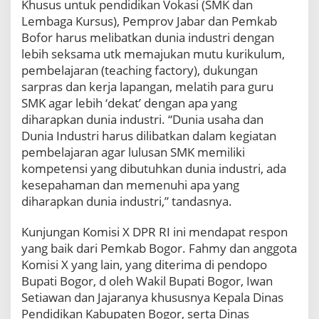
Khusus untuk pendidikan Vokasi (SMK dan
M
e
Lembaga Kursus), Pemprov Jabar dan Pemkab
n
Bofor harus melibatkan dunia industri dengan
d
lebih seksama utk memajukan mutu kurikulum,
a
pembelajaran (teaching factory), dukungan
s
sarpras dan kerja lapangan, melatih para guru
a
r
SMK agar lebih ‘dekat’ dengan apa yang
P
diharapkan dunia industri. “Dunia usaha dan
e
Dunia Industri harus dilibatkan dalam kegiatan
n
pembelajaran agar lulusan SMK memiliki
d
i
kompetensi yang dibutuhkan dunia industri, ada
d
kesepahaman dan memenuhi apa yang
i
diharapkan dunia industri,” tandasnya.
k
a
Kunjungan Komisi X DPR RI ini mendapat respon
n
yang baik dari Pemkab Bogor. Fahmy dan anggota
d
i
Komisi X yang lain, yang diterima di pendopo
K
Bupati Bogor, d oleh Wakil Bupati Bogor, Iwan
a
Setiawan dan Jajaranya khususnya Kepala Dinas
b
Pendidikan Kabupaten Bogor, serta Dinas
u