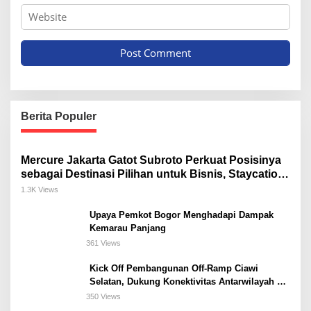
Berita Populer
Mercure Jakarta Gatot Subroto Perkuat Posisinya
sebagai Destinasi Pilihan untuk Bisnis, Staycation,
Meeting, dan Kuliner di Jakarta Selatan
1.3K Views
Upaya Pemkot Bogor Menghadapi Dampak
Kemarau Panjang
361 Views
Kick Off Pembangunan Off-Ramp Ciawi
Selatan, Dukung Konektivitas Antarwilayah di
Bogor Selatan
350 Views