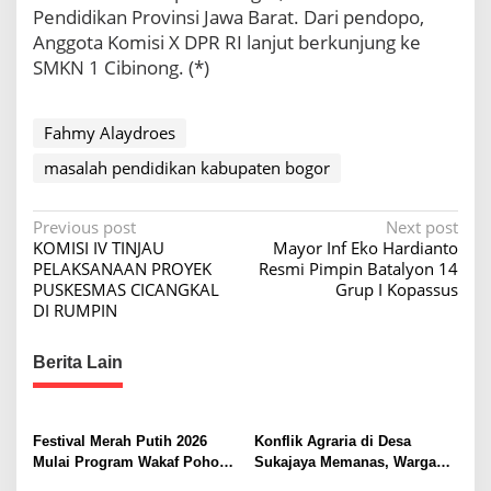
Pendidikan Provinsi Jawa Barat. Dari pendopo,
p
a
Anggota Komisi X DPR RI lanjut berkunjung ke
t
SMKN 1 Cibinong. (*)
e
n
B
Fahmy Alaydroes
o
g
masalah pendidikan kabupaten bogor
o
r
P
Previous post
Next post
KOMISI IV TINJAU
Mayor Inf Eko Hardianto
o
PELAKSANAAN PROYEK
Resmi Pimpin Batalyon 14
s
PUSKESMAS CICANGKAL
Grup I Kopassus
DI RUMPIN
t
n
Berita Lain
a
v
i
Festival Merah Putih 2026
Konflik Agraria di Desa
Mulai Program Wakaf Pohon
Sukajaya Memanas, Warga
g
Alpukat untuk Rumah Ibadah
Desak Penggusuran