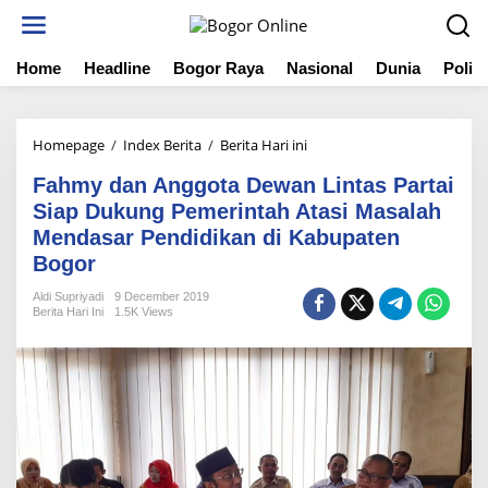
S
k
i
Home
Headline
Bogor Raya
Nasional
Dunia
Politi
p
t
o
c
Homepage
/
Index Berita
/
Berita Hari ini
F
o
a
n
Fahmy dan Anggota Dewan Lintas Partai
h
t
m
Siap Dukung Pemerintah Atasi Masalah
e
y
Mendasar Pendidikan di Kabupaten
n
d
t
Bogor
a
n
Aldi Supriyadi
9 December 2019
A
Berita Hari Ini
1.5K Views
n
g
g
o
t
a
D
e