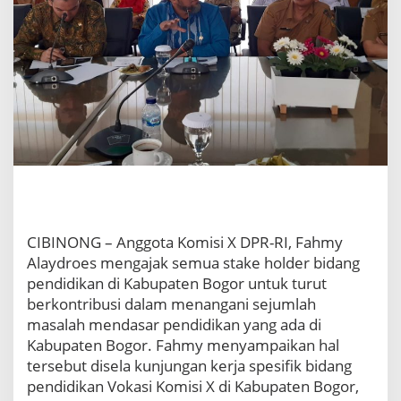
w
a
n
L
i
n
t
a
s
P
a
r
t
a
CIBINONG – Anggota Komisi X DPR-RI, Fahmy
i
Alaydroes mengajak semua stake holder bidang
S
i
pendidikan di Kabupaten Bogor untuk turut
a
berkontribusi dalam menangani sejumlah
p
masalah mendasar pendidikan yang ada di
D
Kabupaten Bogor. Fahmy menyampaikan hal
u
tersebut disela kunjungan kerja spesifik bidang
k
u
pendidikan Vokasi Komisi X di Kabupaten Bogor,
n