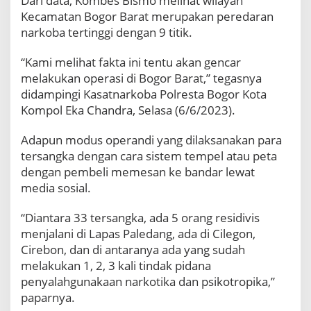
Dari data, Kombes Bismo melihat wilayah
K
Kecamatan Bogor Barat merupakan peredaran
a
narkoba tertinggi dengan 9 titik.
s
u
“Kami melihat fakta ini tentu akan gencar
s
melakukan operasi di Bogor Barat,” tegasnya
N
a
didampingi Kasatnarkoba Polresta Bogor Kota
r
Kompol Eka Chandra, Selasa (6/6/2023).
k
o
Adapun modus operandi yang dilaksanakan para
b
tersangka dengan cara sistem tempel atau peta
a
dengan pembeli memesan ke bandar lewat
media sosial.
“Diantara 33 tersangka, ada 5 orang residivis
menjalani di Lapas Paledang, ada di Cilegon,
Cirebon, dan di antaranya ada yang sudah
melakukan 1, 2, 3 kali tindak pidana
penyalahgunakaan narkotika dan psikotropika,”
paparnya.