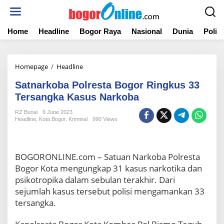
S
k
i
Home
Headline
Bogor Raya
Nasional
Dunia
Politi
p
t
o
c
Homepage
/
Headline
S
o
a
n
Satnarkoba Polresta Bogor Ringkus 33
t
t
n
Tersangka Kasus Narkoba
e
a
n
RZ Bunai
6 June 2023
r
t
Headline
,
Kota Bogor
,
Kriminal
990 Views
k
o
b
a
BOGORONLINE.com – Satuan Narkoba Polresta
P
Bogor Kota mengungkap 31 kasus narkotika dan
o
psikotropika dalam sebulan terakhir. Dari
l
sejumlah kasus tersebut polisi mengamankan 33
r
e
tersangka.
s
t