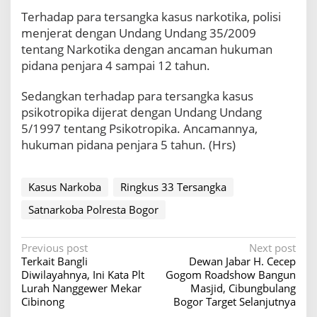
Terhadap para tersangka kasus narkotika, polisi
menjerat dengan Undang Undang 35/2009
tentang Narkotika dengan ancaman hukuman
pidana penjara 4 sampai 12 tahun.
Sedangkan terhadap para tersangka kasus
psikotropika dijerat dengan Undang Undang
5/1997 tentang Psikotropika. Ancamannya,
hukuman pidana penjara 5 tahun. (Hrs)
Kasus Narkoba
Ringkus 33 Tersangka
Satnarkoba Polresta Bogor
P
Previous post
Next post
Terkait Bangli
Dewan Jabar H. Cecep
o
Diwilayahnya, Ini Kata Plt
Gogom Roadshow Bangun
s
Lurah Nanggewer Mekar
Masjid, Cibungbulang
Cibinong
Bogor Target Selanjutnya
t