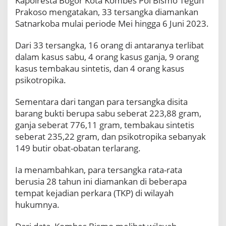
Kapolresta Bogor Kota Kombes Pol Bismo Teguh
a
Prakoso mengatakan, 33 tersangka diamankan
B
Satnarkoba mulai periode Mei hingga 6 Juni 2023.
o
g
o
Dari 33 tersangka, 16 orang di antaranya terlibat
r
dalam kasus sabu, 4 orang kasus ganja, 9 orang
R
kasus tembakau sintetis, dan 4 orang kasus
i
psikotropika.
n
g
k
Sementara dari tangan para tersangka disita
u
barang bukti berupa sabu seberat 223,88 gram,
s
ganja seberat 776,11 gram, tembakau sintetis
3
seberat 235,22 gram, dan psikotropika sebanyak
3
149 butir obat-obatan terlarang.
T
e
r
Ia menambahkan, para tersangka rata-rata
s
berusia 28 tahun ini diamankan di beberapa
a
tempat kejadian perkara (TKP) di wilayah
n
hukumnya.
g
k
a