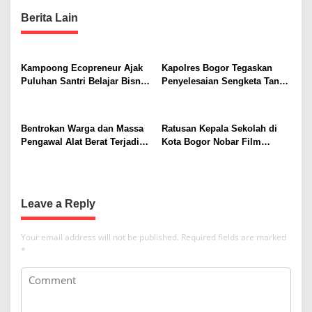
n
Berita Lain
a
v
i
Kampoong Ecopreneur Ajak
Kapolres Bogor Tegaskan
Puluhan Santri Belajar Bisnis
Penyelesaian Sengketa Tanah
g
Gratis
Tamansari Harus Lewat Jalur
a
Hukum Damai
t
Bentrokan Warga dan Massa
Ratusan Kepala Sekolah di
Pengawal Alat Berat Terjadi di
Kota Bogor Nobar Film
i
Sukajaya, Belasan Orang
“Pramuka”, Dorong
o
Terluka
Penguatan Pendidikan
Karakter
n
Leave a Reply
Your email address will not be published.
Required fields are marked
*