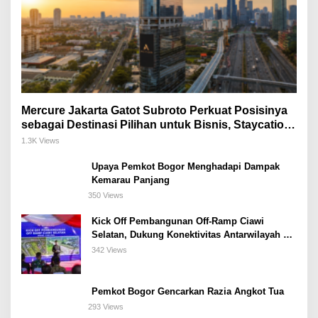
Mercure Jakarta Gatot Subroto Perkuat Posisinya
sebagai Destinasi Pilihan untuk Bisnis, Staycation,
Meeting, dan Kuliner di Jakarta Selatan
1.3K Views
Upaya Pemkot Bogor Menghadapi Dampak
Kemarau Panjang
350 Views
Kick Off Pembangunan Off-Ramp Ciawi
Selatan, Dukung Konektivitas Antarwilayah di
Bogor Selatan
342 Views
Pemkot Bogor Gencarkan Razia Angkot Tua
293 Views